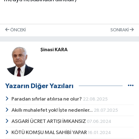
ÖNCEKI
SONRAKI
Şinasi KARA
Yazarın Diğer Yazıları
Paradan sıfırlar atılırsa ne olur?
22.08.2025
Akıllı muhalefet yok! İşte nedenler...
28.07.2025
ASGARİ ÜCRET ARTIŞI İMKANSIZ
07.06.2024
KÖTÜ KOMŞU MAL SAHİBİ YAPAR
16.01.2024