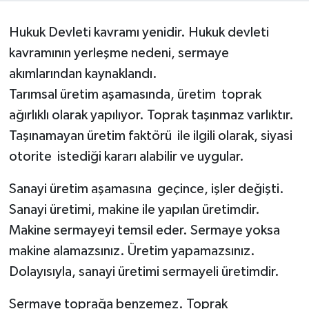
KADIN
Hukuk Devleti kavramı yenidir. Hukuk devleti
kavramının yerleşme nedeni, sermaye
KULTUR-SANAT
akımlarından kaynaklandı.
Tarımsal üretim aşamasında, üretim toprak
MAGAZİN
ağırlıklı olarak yapılıyor. Toprak taşınmaz varlıktır.
MEDYA
Taşınamayan üretim faktörü ile ilgili olarak, siyasi
otorite istediği kararı alabilir ve uygular.
OTOMOBİL
Sanayi üretim aşamasına geçince, işler değişti.
ÖZEL HABER
Sanayi üretimi, makine ile yapılan üretimdir.
Makine sermayeyi temsil eder. Sermaye yoksa
POLİTİKA
makine alamazsınız. Üretim yapamazsınız.
Dolayısıyla, sanayi üretimi sermayeli üretimdir.
RÖPORTAJ
Sermaye toprağa benzemez. Toprak
SAĞLIK