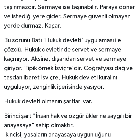
taşınmazdır. Sermaye ise taşınabilir. Paraya döner
SPOR
ve istediği yere gider. Sermaye güvenli olmayan
yerde durmaz. Kaçar.
TARIM
Bu sorunu Batı 'Hukuk devleti' uygulaması ile
TEKNOLOJİ
çözdü. Hukuk devletinde servet ve sermaye
kaçmıyor. Aksine, dışarıdan servet ve sermaye
TURİZM
giriyor. Tipik örnek İsviçre'dir. Coğrafyası dağ ve
taşdan ibaret İsviçre, Hukuk devleti kuralını
VİDEO HABER
uyguluyor, zenginlik içerisinde yaşıyor.
YAŞAM
Hukuk devleti olmanın şartları var.
Birinci şart "İnsan hak ve özgürlüklerine saygılı bir
anayasaya" sahip olmaktır.
İkincisi, yasaların anayasaya uygunluğunu