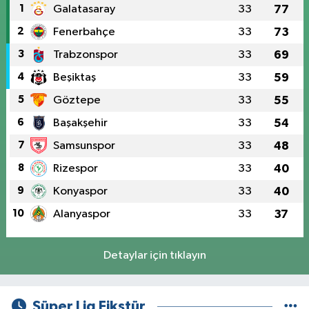
1
Galatasaray
33
77
2
Fenerbahçe
33
73
3
Trabzonspor
33
69
4
Beşiktaş
33
59
5
Göztepe
33
55
6
Başakşehir
33
54
7
Samsunspor
33
48
8
Rizespor
33
40
9
Konyaspor
33
40
10
Alanyaspor
33
37
Detaylar için tıklayın
Süper Lig Fikstür