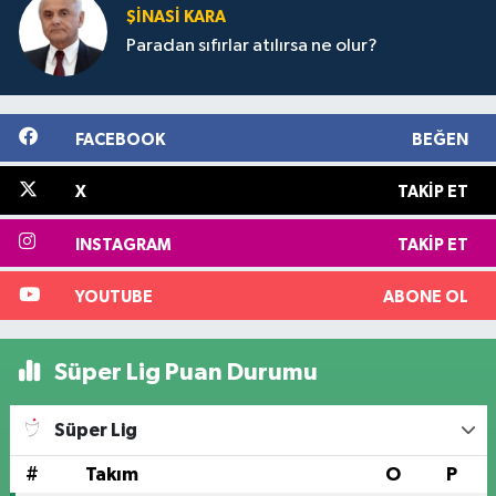
ŞINASI KARA
Paradan sıfırlar atılırsa ne olur?
FACEBOOK
BEĞEN
X
TAKIP ET
INSTAGRAM
TAKIP ET
YOUTUBE
ABONE OL
Süper Lig Puan Durumu
Süper Lig
#
Takım
O
P