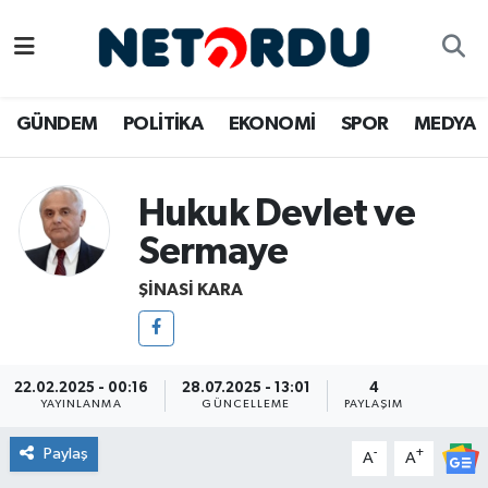
BİLİM-TEKNİK
Nöbetçi Eczaneler
GÜNDEM
POLİTİKA
EKONOMİ
SPOR
MEDYA
ÇALIŞMA HAYATI
Hava Durumu
DÜNYA
Namaz Vakitleri
Hukuk Devlet ve
Sermaye
EĞİTİM
Trafik Durumu
ŞINASI KARA
EKONOMİ
Süper Lig Puan Durumu ve Fikstür
EMLAK
Tüm Manşetler
22.02.2025 - 00:16
28.07.2025 - 13:01
4
YAYINLANMA
GÜNCELLEME
PAYLAŞIM
GÜNDEM
Son Dakika Haberleri
Paylaş
-
+
A
A
İNSAN
Haber Arşivi