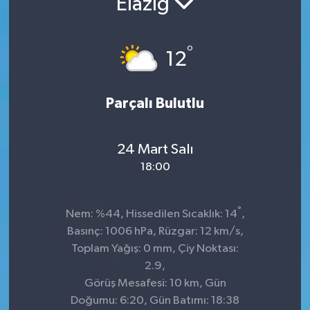
Elazığ
KADIN
°
12
KULTUR-SANAT
MAGAZİN
Parçalı Bulutlu
MEDYA
24 Mart Salı
OTOMOBİL
18:00
ÖZEL HABER
°
Nem: %44, Hissedilen Sıcaklık: 14
,
Basınç: 1006 hPa, Rüzgar: 12 km/s,
POLİTİKA
Toplam Yağış: 0 mm, Çiy Noktası:
2.9,
RÖPORTAJ
Görüş Mesafesi: 10 km, Gün
Doğumu: 6:20, Gün Batımı: 18:38
SAĞLIK