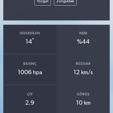
Yozgat
Zonguldak
HISSEDILEN
NEM
°
14
%44
BASINÇ
RÜZGAR
1006
12
hpa
km/s
ÇIY
GÖRÜŞ
2.9
10
km