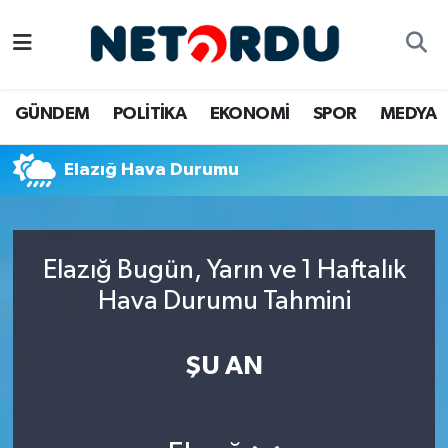
BİLİM-TEKNİK
Nöbetçi Eczaneler
GÜNDEM
POLİTİKA
EKONOMİ
SPOR
MEDYA
ÇALIŞMA HAYATI
Hava Durumu
Elazığ Hava Durumu
DÜNYA
Namaz Vakitleri
EĞİTİM
Trafik Durumu
Elazığ Bugün, Yarın ve 1 Haftalık
EKONOMİ
Süper Lig Puan Durumu ve Fikstür
Hava Durumu Tahmini
EMLAK
Tüm Manşetler
ŞU AN
GÜNDEM
Son Dakika Haberleri
İNSAN
Haber Arşivi