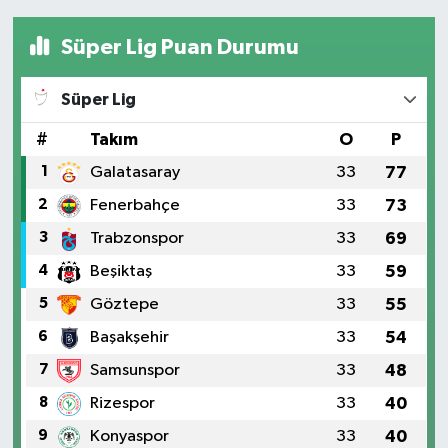
Süper Lig Puan Durumu
Süper Lig
#
Takım
O
P
1
Galatasaray
33
77
2
Fenerbahçe
33
73
3
Trabzonspor
33
69
4
Beşiktaş
33
59
5
Göztepe
33
55
6
Başakşehir
33
54
7
Samsunspor
33
48
8
Rizespor
33
40
9
Konyaspor
33
40