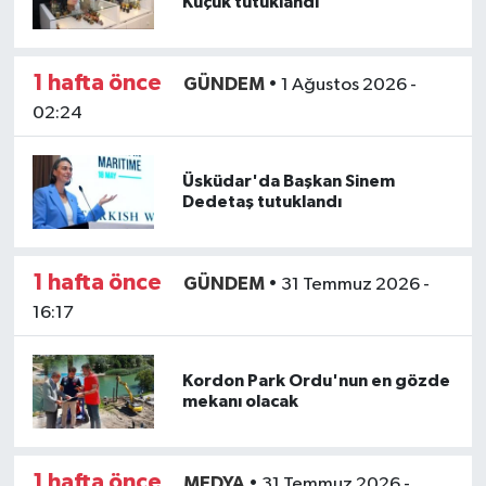
Küçük tutuklandı
SPOR
1 hafta önce
GÜNDEM
•
1 Ağustos 2026 -
TARIM
02:24
TEKNOLOJİ
Üsküdar'da Başkan Sinem
Dedetaş tutuklandı
TURİZM
VİDEO HABER
1 hafta önce
GÜNDEM
•
31 Temmuz 2026 -
16:17
YAŞAM
Kordon Park Ordu'nun en gözde
mekanı olacak
1 hafta önce
MEDYA
•
31 Temmuz 2026 -