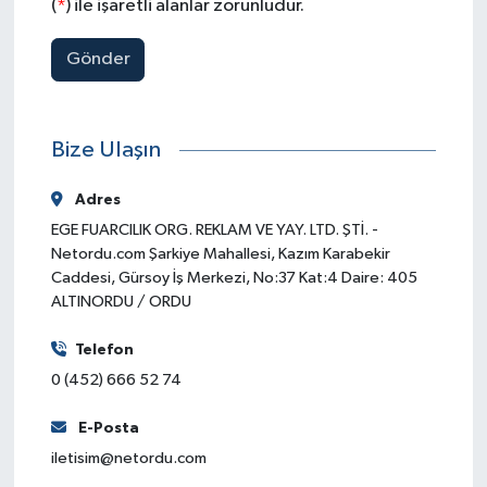
(
*
) ile işaretli alanlar zorunludur.
SPOR
Gönder
TARIM
Bize Ulaşın
TEKNOLOJİ
Adres
TURİZM
EGE FUARCILIK ORG. REKLAM VE YAY. LTD. ŞTİ. -
Netordu.com Şarkiye Mahallesi, Kazım Karabekir
VİDEO HABER
Caddesi, Gürsoy İş Merkezi, No:37 Kat:4 Daire: 405
ALTINORDU / ORDU
YAŞAM
Telefon
0 (452) 666 52 74
E-Posta
iletisim@netordu.com