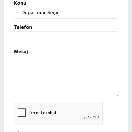
Konu
KADIN
KULTUR-SANAT
Telefon
MAGAZİN
Mesaj
MEDYA
OTOMOBİL
ÖZEL HABER
POLİTİKA
RÖPORTAJ
SAĞLIK