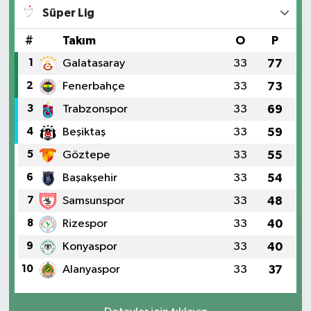
Süper Lig
#
Takım
O
P
1
Galatasaray
33
77
2
Fenerbahçe
33
73
3
Trabzonspor
33
69
4
Beşiktaş
33
59
5
Göztepe
33
55
6
Başakşehir
33
54
7
Samsunspor
33
48
8
Rizespor
33
40
9
Konyaspor
33
40
10
Alanyaspor
33
37