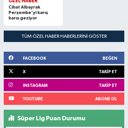
ÖZEL HABER
Cihat Albayrak
Perşembe'yi karış
SPOR
karış geziyor
TARIM
TÜM ÖZEL HABER HABERLERINI GÖSTER
TEKNOLOJİ
TURİZM
FACEBOOK
BEĞEN
VİDEO HABER
X
TAKIP ET
INSTAGRAM
TAKIP ET
YAŞAM
YOUTUBE
ABONE OL
Süper Lig Puan Durumu