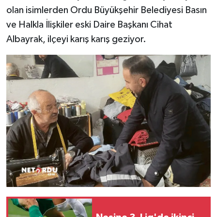
olan isimlerden Ordu Büyükşehir Belediyesi Basın
SPOR
ve Halkla İlişkiler eski Daire Başkanı Cihat
Albayrak, ilçeyi karış karış geziyor.
TARIM
TEKNOLOJİ
TURİZM
VİDEO HABER
YAŞAM