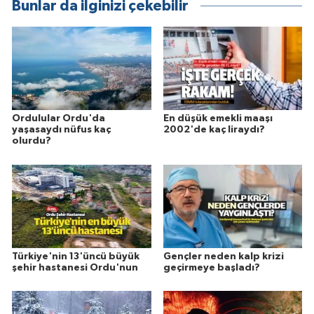
Bunlar da ilginizi çekebilir
Ordulular Ordu'da
En düşük emekli maaşı
yaşasaydı nüfus kaç
2002'de kaç liraydı?
olurdu?
Türkiye'nin 13'üncü büyük
Gençler neden kalp krizi
şehir hastanesi Ordu'nun
geçirmeye başladı?