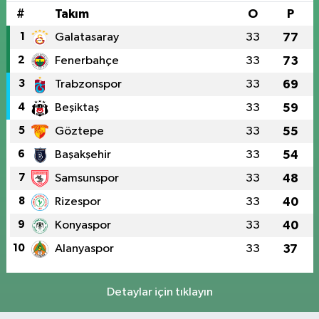
#
Takım
O
P
1
Galatasaray
33
77
2
Fenerbahçe
33
73
3
Trabzonspor
33
69
4
Beşiktaş
33
59
5
Göztepe
33
55
6
Başakşehir
33
54
7
Samsunspor
33
48
8
Rizespor
33
40
9
Konyaspor
33
40
10
Alanyaspor
33
37
Detaylar için tıklayın