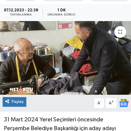
KADIN
07.12.2023 - 22:38
1 DK
YAYINLANMA
OKUNMA SÜRESI
KULTUR-SANAT
MAGAZİN
MEDYA
OTOMOBİL
ÖZEL HABER
POLİTİKA
Paylaş
-
+
A
A
RÖPORTAJ
31 Mart 2024 Yerel Seçimleri öncesinde
Perşembe Belediye Başkanlığı için aday adayı
SAĞLIK