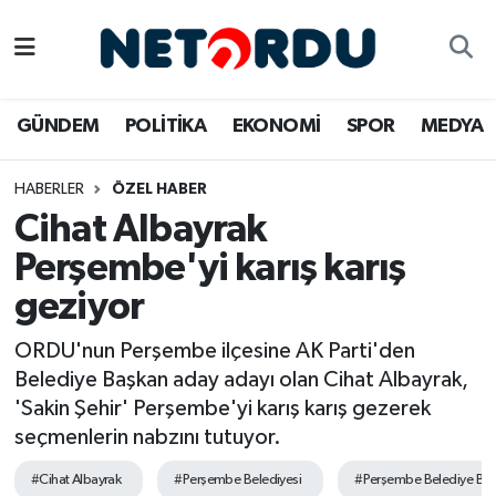
BİLİM-TEKNİK
Nöbetçi Eczaneler
GÜNDEM
POLİTİKA
EKONOMİ
SPOR
MEDYA
ÇALIŞMA HAYATI
Hava Durumu
HABERLER
ÖZEL HABER
DÜNYA
Namaz Vakitleri
Cihat Albayrak
EĞİTİM
Trafik Durumu
Perşembe'yi karış karış
geziyor
EKONOMİ
Süper Lig Puan Durumu ve Fikstür
ORDU'nun Perşembe ilçesine AK Parti'den
EMLAK
Tüm Manşetler
Belediye Başkan aday adayı olan Cihat Albayrak,
'Sakin Şehir' Perşembe'yi karış karış gezerek
GÜNDEM
Son Dakika Haberleri
seçmenlerin nabzını tutuyor.
İNSAN
Haber Arşivi
#Cihat Albayrak
#Perşembe Belediyesi
#Perşembe Belediye Baş