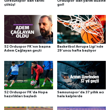
Giresunspor'dan tarihi
Orduspor'dan yarım düzine
çöküş!
gol!
52 Orduspor FK'nın başına
Basketbol Avrupa Ligi'nde
Adem Çağlayan geçti
29'uncu hafta başlıyor
52 Orduspor FK'da Hopa
Samsunspor'da 37 yıllık acı
hazırlıkları başladı
hala kalplerde