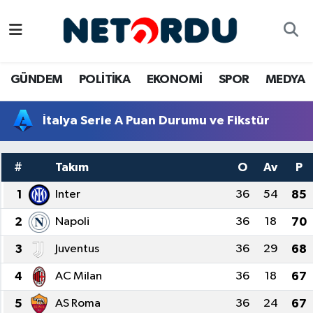
BİLİM-TEKNİK
Nöbetçi Eczaneler
GÜNDEM
POLİTİKA
EKONOMİ
SPOR
MEDYA
ÇALIŞMA HAYATI
Hava Durumu
İtalya Serie A Puan Durumu ve Fikstür
DÜNYA
Namaz Vakitleri
EĞİTİM
Trafik Durumu
#
Takım
O
Av
P
1
Inter
36
54
85
EKONOMİ
Süper Lig Puan Durumu ve Fikstür
2
Napoli
36
18
70
EMLAK
Tüm Manşetler
3
Juventus
36
29
68
GÜNDEM
Son Dakika Haberleri
4
AC Milan
36
18
67
İNSAN
Haber Arşivi
5
AS Roma
36
24
67