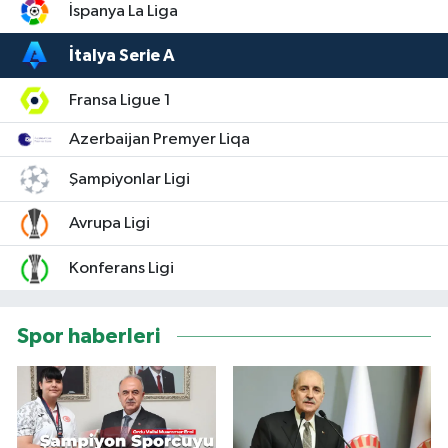
İspanya La Liga
İtalya Serie A
Fransa Ligue 1
Azerbaijan Premyer Liqa
Şampiyonlar Ligi
Avrupa Ligi
Konferans Ligi
Spor haberleri