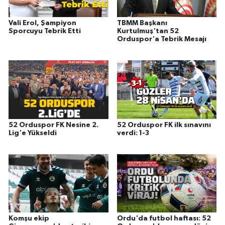
Vali Erol, Şampiyon
TBMM Başkanı
Sporcuyu Tebrik Etti
Kurtulmuş'tan 52
Orduspor'a Tebrik Mesajı
52 Orduspor FK Nesine 2.
52 Orduspor FK ilk sınavını
Lig'e Yükseldi
verdi: 1-3
Komşu ekip
Ordu'da futbol haftası: 52