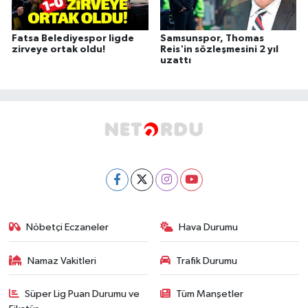
Fatsa Belediyespor ligde
Samsunspor, Thomas
zirveye ortak oldu!
Reis'in sözleşmesini 2 yıl
uzattı
Nöbetçi Eczaneler
Hava Durumu
Namaz Vakitleri
Trafik Durumu
Süper Lig Puan Durumu ve
Tüm Manşetler