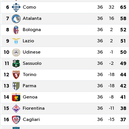
6
Como
36
32
65
KADIN
7
Atalanta
36
16
58
KULTUR-SANAT
8
Bologna
36
2
52
MAGAZİN
9
Lazio
36
2
51
10
Udinese
36
-1
50
MEDYA
11
Sassuolo
36
-2
49
OTOMOBİL
12
Torino
36
-18
44
ÖZEL HABER
13
Parma
36
-18
42
14
Genoa
36
-8
41
POLİTİKA
15
Fiorentina
36
-11
38
RÖPORTAJ
16
Cagliari
36
-15
37
SAĞLIK