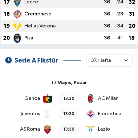
17
Lecce
36
-24
32
18
Cremonese
36
-23
31
SPOR
19
Hellas Verona
36
-34
20
TARIM
20
Pisa
36
-41
18
TEKNOLOJİ
Serie A Fikstür
TURİZM
VİDEO HABER
17 Mayıs, Pazar
YAŞAM
Genoa
AC Milan
13:30
Juventus
Fiorentina
13:30
AS Roma
Lazio
13:30