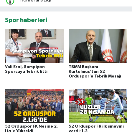
Konferans Ligi
Spor haberleri
Vali Erol, Şampiyon
TBMM Başkanı
Sporcuyu Tebrik Etti
Kurtulmuş'tan 52
Orduspor'a Tebrik Mesajı
52 Orduspor FK Nesine 2.
52 Orduspor FK ilk sınavını
Lig'e Yükseldi
verdi: 1-3