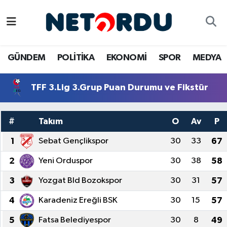
BİLİM-TEKNİK
Nöbetçi Eczaneler
GÜNDEM
POLİTİKA
EKONOMİ
SPOR
MEDYA
ÇALIŞMA HAYATI
Hava Durumu
TFF 3.Lig 3.Grup Puan Durumu ve Fikstür
DÜNYA
Namaz Vakitleri
EĞİTİM
Trafik Durumu
#
Takım
O
Av
P
1
Sebat Gençlikspor
30
33
67
EKONOMİ
Süper Lig Puan Durumu ve Fikstür
2
Yeni Orduspor
30
38
58
EMLAK
Tüm Manşetler
3
Yozgat Bld Bozokspor
30
31
57
GÜNDEM
Son Dakika Haberleri
4
Karadeniz Ereğli BSK
30
15
57
İNSAN
Haber Arşivi
5
Fatsa Belediyespor
30
8
49