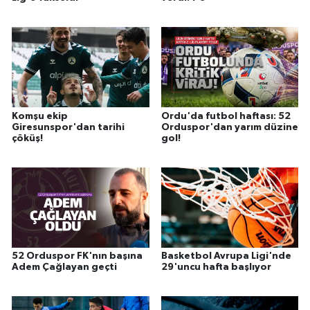
Komşu ekip
Ordu'da futbol haftası: 52
Giresunspor'dan tarihi
Orduspor'dan yarım düzine
çöküş!
gol!
52 Orduspor FK'nın başına
Basketbol Avrupa Ligi'nde
Adem Çağlayan geçti
29'uncu hafta başlıyor