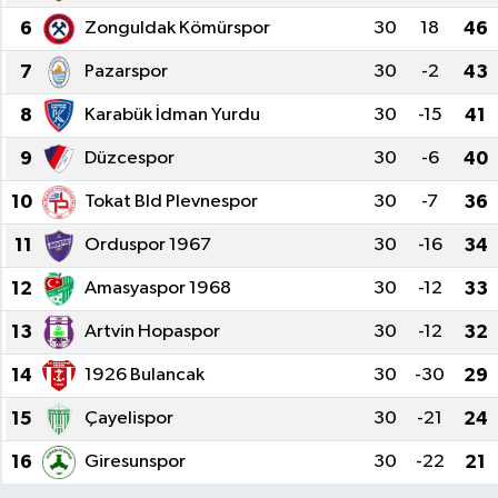
6
Zonguldak Kömürspor
30
18
46
KADIN
7
Pazarspor
30
-2
43
KULTUR-SANAT
8
Karabük İdman Yurdu
30
-15
41
MAGAZİN
9
Düzcespor
30
-6
40
10
Tokat Bld Plevnespor
30
-7
36
MEDYA
11
Orduspor 1967
30
-16
34
OTOMOBİL
12
Amasyaspor 1968
30
-12
33
ÖZEL HABER
13
Artvin Hopaspor
30
-12
32
14
1926 Bulancak
30
-30
29
POLİTİKA
15
Çayelispor
30
-21
24
RÖPORTAJ
16
Giresunspor
30
-22
21
SAĞLIK