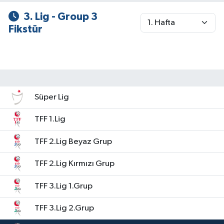
3. Lig - Group 3
SPOR
Fikstür
TARIM
TEKNOLOJİ
Süper Lig
TURİZM
TFF 1.Lig
VİDEO HABER
TFF 2.Lig Beyaz Grup
YAŞAM
TFF 2.Lig Kırmızı Grup
TFF 3.Lig 1.Grup
TFF 3.Lig 2.Grup