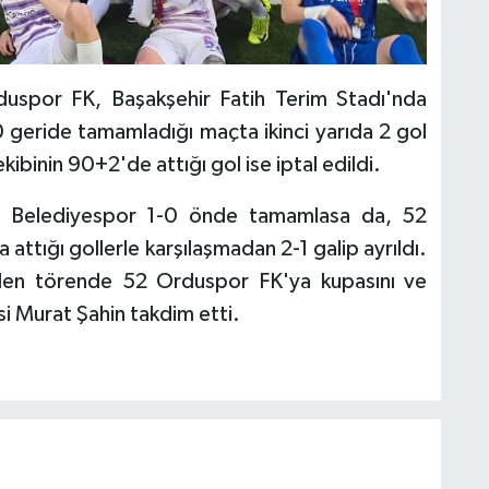
duspor FK, Başakşehir Fatih Terim Stadı'nda
1-0 geride tamamladığı maçta ikinci yarıda 2 gol
kibinin 90+2'de attığı gol ise iptal edildi.
gücü Belediyespor 1-0 önde tamamlasa da, 52
attığı gollerle karşılaşmadan 2-1 galip ayrıldı.
ilen törende 52 Orduspor FK'ya kupasını ve
i Murat Şahin takdim etti.