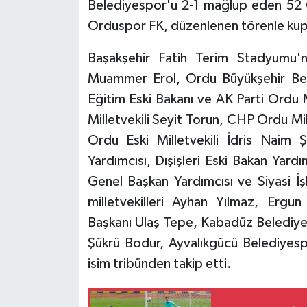
Belediyespor'u 2-1 mağlup eden 52 O
Orduspor FK, düzenlenen törenle kupa
SPOR
Başakşehir Fatih Terim Stadyumu'n
TARIM
Muammer Erol, Ordu Büyükşehir Bele
Eğitim Eski Bakanı ve AK Parti Ordu 
TEKNOLOJİ
Milletvekili Seyit Torun, CHP Ordu Mill
TURİZM
Ordu Eski Milletvekili İdris Naim 
Yardımcısı, Dışişleri Eski Bakan Yardı
VİDEO HABER
Genel Başkan Yardımcısı ve Siyasi İş
milletvekilleri Ayhan Yılmaz, Ergun
YAŞAM
Başkanı Ulaş Tepe, Kabadüz Belediye
Şükrü Bodur, Ayvalıkgücü Belediyes
isim tribünden takip etti.