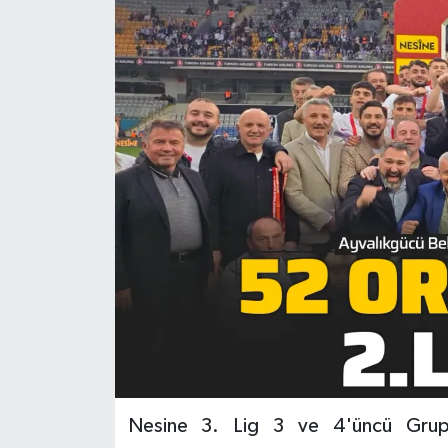
KADIN
KULTUR-SANAT
MAGAZİN
MEDYA
OTOMOBİL
ÖZEL HABER
POLİTİKA
RÖPORTAJ
Nesine 3. Lig 3 ve 4'üncü Grup Pl
SAĞLIK