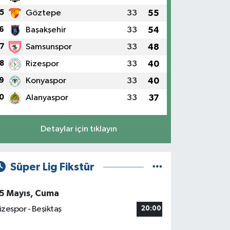
5
Göztepe
33
55
6
Başakşehir
33
54
7
Samsunspor
33
48
8
Rizespor
33
40
9
Konyaspor
33
40
0
Alanyaspor
33
37
Detaylar için tıklayın
Süper Lig Fikstür
5 Mayıs, Cuma
izespor - Beşiktaş
20:00