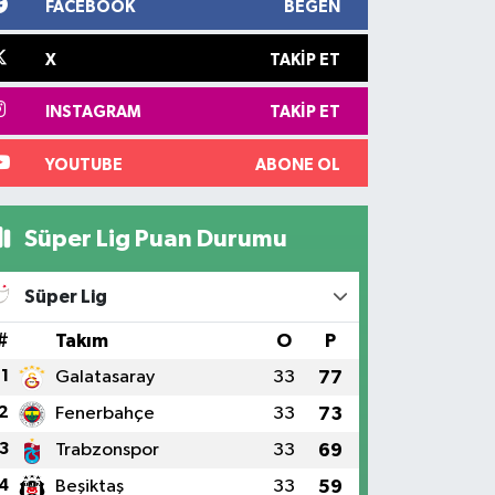
FACEBOOK
BEĞEN
X
TAKIP ET
INSTAGRAM
TAKIP ET
YOUTUBE
ABONE OL
Süper Lig Puan Durumu
Süper Lig
#
Takım
O
P
1
Galatasaray
33
77
2
Fenerbahçe
33
73
3
Trabzonspor
33
69
4
Beşiktaş
33
59