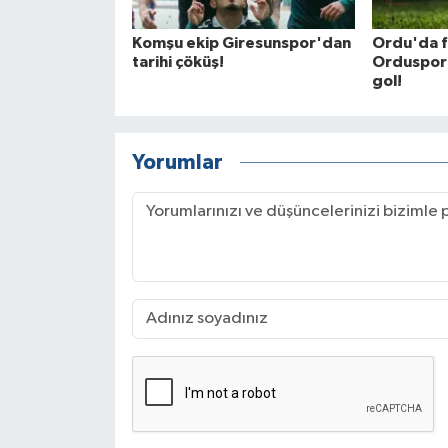
Komşu ekip Giresunspor'dan
Ordu'da f
tarihi çöküş!
Orduspor'
gol!
Yorumlar