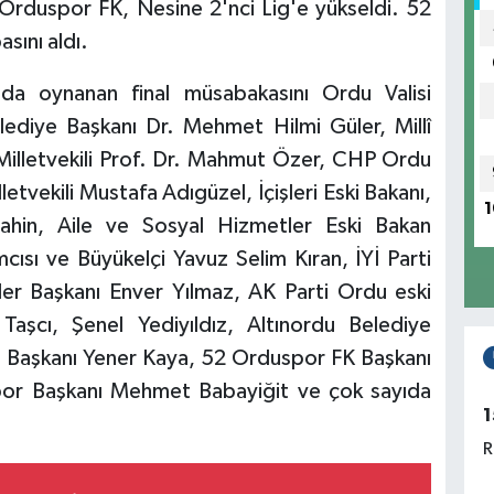
rduspor FK, Nesine 2'nci Lig'e yükseldi. 52
sını aldı.
da oynanan final müsabakasını Ordu Valisi
diye Başkanı Dr. Mehmet Hilmi Güler, Millî
Milletvekili Prof. Dr. Mahmut Özer, CHP Ordu
etvekili Mustafa Adıgüzel, İçişleri Eski Bakanı,
1
Şahin, Aile ve Sosyal Hizmetler Eski Bakan
mcısı ve Büyükelçi Yavuz Selim Kıran, İYİ Parti
ler Başkanı Enver Yılmaz, AK Parti Ordu eski
 Taşcı, Şenel Yediyıldız, Altınordu Belediye
 Başkanı Yener Kaya, 52 Orduspor FK Başkanı
por Başkanı Mehmet Babayiğit ve çok sayıda
1
R