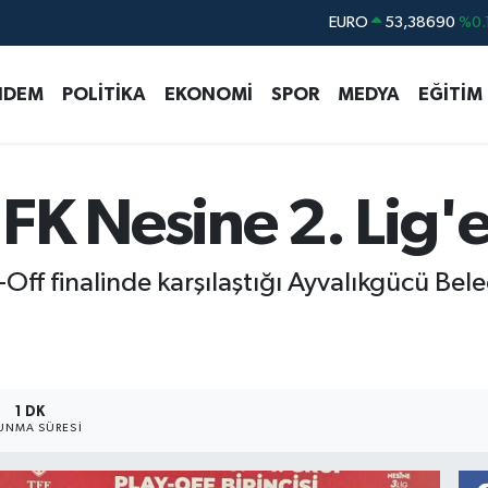
STERLİN
61,60380
%0.
G.ALTIN
6862,09000
%0.
NDEM
POLİTİKA
EKONOMİ
SPOR
MEDYA
EĞİTİM
BİST100
14.598,00
BITCOIN
79.591,74
%-1.
DOLAR
45,43620
%0.
FK Nesine 2. Lig'e
EURO
53,38690
%0.
-Off finalinde karşılaştığı Ayvalıkgücü Be
1 DK
UNMA SÜRESI