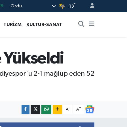
°
Ordu
18
13
19
TURİZM
KULTUR-SANAT
%0
82
02
 Yükseldi
19
lediyespor'u 2-1 mağlup eden 52
-
+
A
A