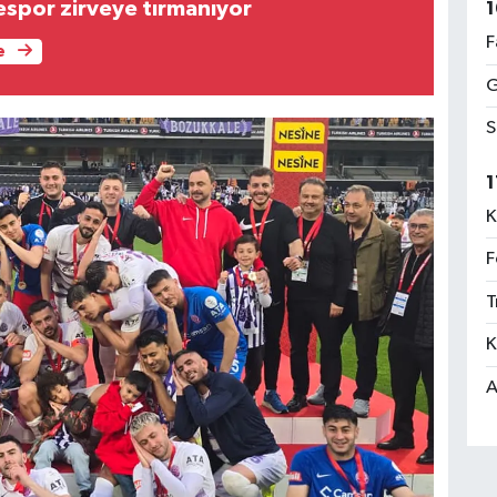
espor zirveye tırmanıyor
1
F
e
G
S
1
K
F
T
K
A