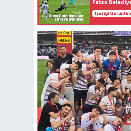
Fatsa Belediy
İçeriği Görüntül