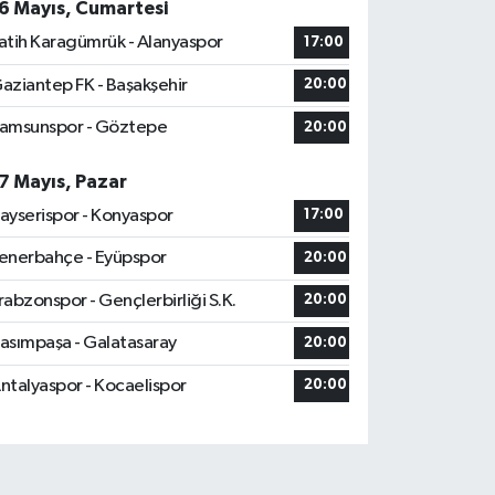
6 Mayıs, Cumartesi
atih Karagümrük - Alanyaspor
17:00
aziantep FK - Başakşehir
20:00
amsunspor - Göztepe
20:00
7 Mayıs, Pazar
ayserispor - Konyaspor
17:00
enerbahçe - Eyüpspor
20:00
rabzonspor - Gençlerbirliği S.K.
20:00
asımpaşa - Galatasaray
20:00
ntalyaspor - Kocaelispor
20:00