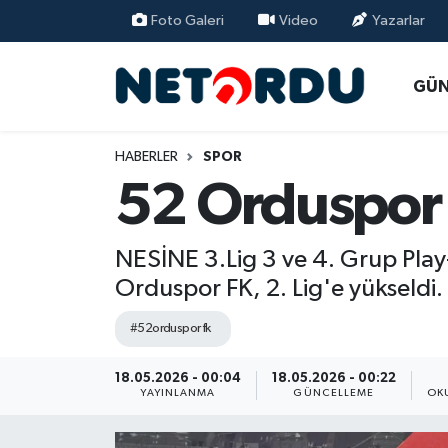
Foto Galeri
Video
Yazarlar
BİLİM-TEKNİK
Nöbetçi Eczaneler
GÜ
ÇALIŞMA HAYATI
Hava Durumu
HABERLER
SPOR
DÜNYA
Namaz Vakitleri
52 Orduspor 
EĞİTİM
Trafik Durumu
NESİNE 3.Lig 3 ve 4. Grup Play
EKONOMİ
Süper Lig Puan Durumu ve Fikstür
Orduspor FK, 2. Lig'e yükseldi.
EMLAK
Tüm Manşetler
#52orduspor fk
18.05.2026 - 00:04
18.05.2026 - 00:22
GÜNDEM
Son Dakika Haberleri
YAYINLANMA
GÜNCELLEME
OK
İNSAN
Haber Arşivi