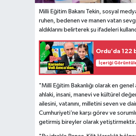
Milli Eğitim Bakanı Tekin, sosyal medy
SPOR
ruhen, bedenen ve manen vatan sevgis
aldıklarını belirterek şu ifadeleri kullan
TARIM
TEKNOLOJİ
Ordu'da 122 bi
TURİZM
İçeriği Görüntül
VİDEO HABER
"Millî Eğitim Bakanlığı olarak en genel 
YAŞAM
ahlaki, insani, manevi ve kültürel değ
ailesini, vatanını, milletini seven ve 
Cumhuriyeti’ne karşı görev ve sorumlulu
getirmiş bireyler olarak yetiştirmektir