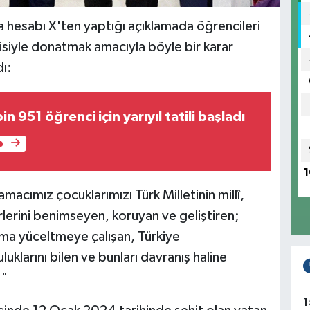
a hesabı X'ten yaptığı açıklamada öğrencileri
iyle donatmak amacıyla böyle bir karar
dı:
n 951 öğrenci için yarıyıl tatili başladı
e
1
amacımız çocuklarımızı Türk Milletinin millî,
erlerini benimseyen, koruyan ve geliştiren;
daima yüceltmeye çalışan, Türkiye
klarını bilen ve bunları davranış haline
."
1