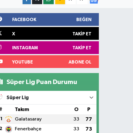
FACEBOOK
BEĞEN
X
TAKIP ET
INSTAGRAM
TAKIP ET
YOUTUBE
ABONE OL
Süper Lig Puan Durumu
Süper Lig
#
Takım
O
P
1
Galatasaray
33
77
2
Fenerbahçe
33
73