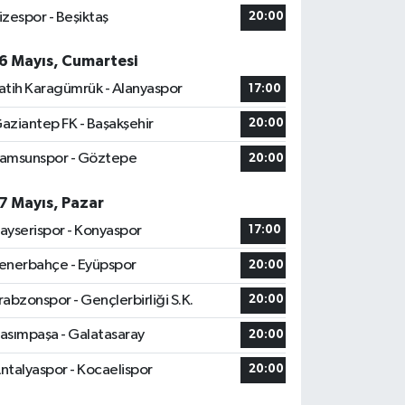
izespor - Beşiktaş
20:00
6 Mayıs, Cumartesi
atih Karagümrük - Alanyaspor
17:00
aziantep FK - Başakşehir
20:00
amsunspor - Göztepe
20:00
7 Mayıs, Pazar
ayserispor - Konyaspor
17:00
enerbahçe - Eyüpspor
20:00
rabzonspor - Gençlerbirliği S.K.
20:00
asımpaşa - Galatasaray
20:00
ntalyaspor - Kocaelispor
20:00