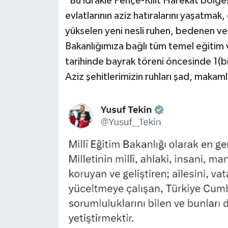
"Bu idrakle Pençe-Kilit Harekât bölge
evlatlarının aziz hatıralarını yaşatmak
yükselen yeni nesli ruhen, bedenen v
Bakanlığımıza bağlı tüm temel eğiti
tarihinde bayrak töreni öncesinde 1(bi
Aziz şehitlerimizin ruhları şad, makamla