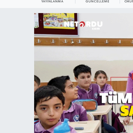
YAYINLANMA
GÜNCELLEME
OKU
KADIN
KULTUR-SANAT
MAGAZİN
MEDYA
OTOMOBİL
ÖZEL HABER
POLİTİKA
RÖPORTAJ
SAĞLIK