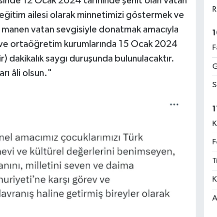
sinde 12 Ocak 2024 tarihinde şehit olan vatan
R
, eğitim ailesi olarak minnetimizi göstermek ve
e manen vatan sevgisiyle donatmak amacıyla
1
m ve ortaöğretim kurumlarında 15 Ocak 2024
F
r) dakikalık saygı duruşunda bulunulacaktır.
G
rı âli olsun."
S
1
K
F
T
K
A