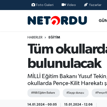
Foto Galeri
Video
Yazarlar
BİLİM-TEKNİK
Nöbetçi Eczaneler
GÜ
ÇALIŞMA HAYATI
Hava Durumu
HABERLER
EĞİTİM
DÜNYA
Namaz Vakitleri
Tüm okullarda
EĞİTİM
Trafik Durumu
bulunulacak
EKONOMİ
Süper Lig Puan Durumu ve Fikstür
MİLLİ Eğitim Bakanı Yusuf Teki
EMLAK
Tüm Manşetler
okullarda Pençe-Kilit Harekatı ş
GÜNDEM
Son Dakika Haberleri
#Milli Eğitim Bakanı
#Saygı duruşu
#Pençe Ki
İNSAN
Haber Arşivi
14.01.2024 - 00:05
15.01.2024 - 12:06