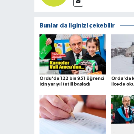
Bunlar da ilginizi çekebilir
Ordu'da 122 bin 951 öğrenci
Ordu'da k
için yarıyıl tatili başladı
ilçede okul