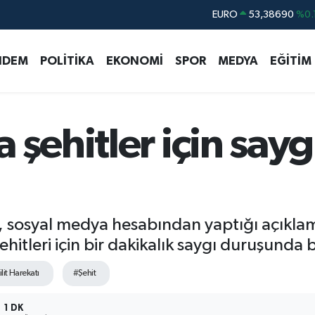
STERLİN
61,60380
%0.
G.ALTIN
6862,09000
%0.
NDEM
POLİTİKA
EKONOMİ
SPOR
MEDYA
EĞİTİM
BİST100
14.598,00
BITCOIN
79.591,74
%-1.
DOLAR
45,43620
%0.
 şehitler için say
n, sosyal medya hesabından yaptığı açıkl
ehitleri için bir dakikalık saygı duruşunda 
lit Harekatı
#Şehit
1 DK