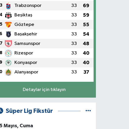
3
Trabzonspor
33
69
4
Beşiktaş
33
59
5
Göztepe
33
55
6
Başakşehir
33
54
7
Samsunspor
33
48
8
Rizespor
33
40
9
Konyaspor
33
40
0
Alanyaspor
33
37
Detaylar için tıklayın
Süper Lig Fikstür
5 Mayıs, Cuma