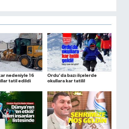
ar nedeniyle 16
Ordu'da bazı ilçelerde
lar tatil edildi
okullara kar tatili!