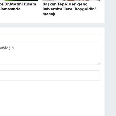
of.Dr.Metin Hüsem
Başkan Tepe'den genç
alamasında
üniversitelilere 'hoşgeldin'
mesajı