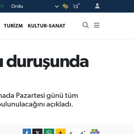
°
Ordu
13
18
19
TURİZM
KULTUR-SANAT
%0
82
02
gı duruşunda
amada Pazartesi günü tüm
bulunulacağını açıkladı.
-
+
A
A