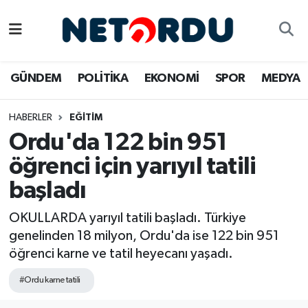
BİLİM-TEKNİK
Nöbetçi Eczaneler
GÜNDEM
POLİTİKA
EKONOMİ
SPOR
MEDYA
ÇALIŞMA HAYATI
Hava Durumu
HABERLER
EĞİTİM
DÜNYA
Namaz Vakitleri
Ordu'da 122 bin 951
EĞİTİM
Trafik Durumu
öğrenci için yarıyıl tatili
başladı
EKONOMİ
Süper Lig Puan Durumu ve Fikstür
OKULLARDA yarıyıl tatili başladı. Türkiye
EMLAK
Tüm Manşetler
genelinden 18 milyon, Ordu'da ise 122 bin 951
öğrenci karne ve tatil heyecanı yaşadı.
GÜNDEM
Son Dakika Haberleri
#Ordu karne tatili
İNSAN
Haber Arşivi