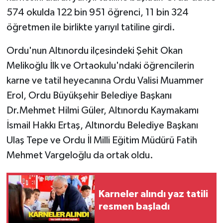
574 okulda 122 bin 951 öğrenci, 11 bin 324
SPOR
öğretmen ile birlikte yarıyıl tatiline girdi.
TARIM
Ordu'nun Altınordu ilçesindeki Şehit Okan
Melikoğlu İlk ve Ortaokulu'ndaki öğrencilerin
TEKNOLOJİ
karne ve tatil heyecanına Ordu Valisi Muammer
Erol, Ordu Büyükşehir Belediye Başkanı
TURİZM
Dr.Mehmet Hilmi Güler, Altınordu Kaymakamı
VİDEO HABER
İsmail Hakkı Ertaş, Altınordu Belediye Başkanı
Ulaş Tepe ve Ordu İl Milli Eğitim Müdürü Fatih
YAŞAM
Mehmet Vargeloğlu da ortak oldu.
Karneler alındı yaz tatili
resmen başladı