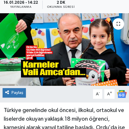
16.01.2026 - 14:22
2 DK
YAYINLANMA
OKUNMA SÜRESI
KADIN
KULTUR-SANAT
MAGAZİN
MEDYA
OTOMOBİL
ÖZEL HABER
Paylaş
-
+
A
A
POLİTİKA
Türkiye genelinde okul öncesi, ilkokul, ortaokul ve
RÖPORTAJ
liselerde okuyan yaklaşık 18 milyon öğrenci,
karnesini alarak yarıyıl tatiline başladı. Ordu'da ise
SAĞLIK