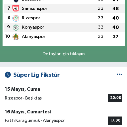
7
Samsunspor
33
48
8
Rizespor
33
40
9
Konyaspor
33
40
10
Alanyaspor
33
37
Detaylar için tıklayın
Süper Lig Fikstür
15 Mayıs, Cuma
Rizespor - Beşiktaş
20:00
16 Mayıs, Cumartesi
Fatih Karagümrük - Alanyaspor
17:00