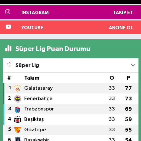
INSTAGRAM
TAKIP ET
YOUTUBE
ABONE OL
Süper Lig Puan Durumu
Süper Lig
#
Takım
O
P
1
Galatasaray
33
77
2
Fenerbahçe
33
73
3
Trabzonspor
33
69
4
Beşiktaş
33
59
5
Göztepe
33
55
6
Başakşehir
33
54