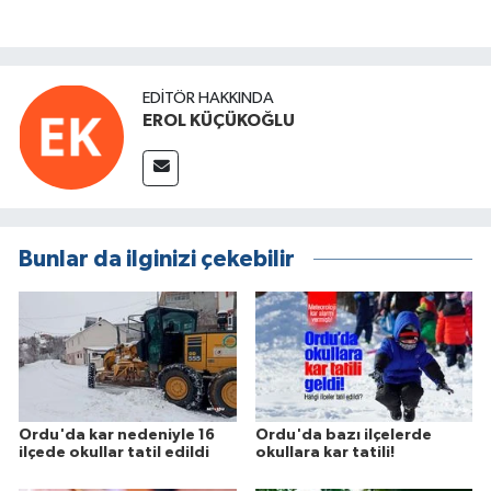
EDITÖR HAKKINDA
EROL KÜÇÜKOĞLU
Bunlar da ilginizi çekebilir
Ordu'da kar nedeniyle 16
Ordu'da bazı ilçelerde
ilçede okullar tatil edildi
okullara kar tatili!