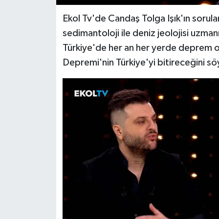
Ekol Tv'de Candaş Tolga Işık'ın sorular
SPOR
sedimantoloji ile deniz jeolojisi uzma
Türkiye'de her an her yerde deprem ol
TARIM
Depremi'nin Türkiye'yi bitireceğini sö
TEKNOLOJİ
TURİZM
VİDEO HABER
YAŞAM