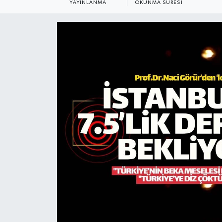
YAYINLANMA
OKUNMA SÜRESI
KADIN
KULTUR-SANAT
MAGAZİN
MEDYA
OTOMOBİL
ÖZEL HABER
POLİTİKA
RÖPORTAJ
SAĞLIK