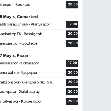
izespor - Beşiktaş
20:00
6 Mayıs, Cumartesi
atih Karagümrük - Alanyaspor
17:00
aziantep FK - Başakşehir
20:00
amsunspor - Göztepe
20:00
7 Mayıs, Pazar
ayserispor - Konyaspor
17:00
enerbahçe - Eyüpspor
20:00
rabzonspor - Gençlerbirliği S.K.
20:00
asımpaşa - Galatasaray
20:00
ntalyaspor - Kocaelispor
20:00