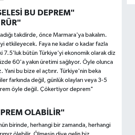
SELESİ BU DEPREM"
ÜRÜR"
adığı takdirde, önce Marmara'ya bakalım.
i etkileyecek. Faya ne kadar o kadar fazla
 7.5'luk bütün Türkiye'yi ekonomik olarak diz
zde 60'a yakın üretimi sağlıyor. Öyle olunca
ani bu bize el açtırır. Türkiye'nin beka
er farkında değil, günlük olayları veya 3-5
eprem öyle değil. Çökertiyor deprem"
EPREM OLABİLİR"
nün birinde, herhangi bir zamanda, herhangi
rımız ölebilir. Ölmesin diye gelin biz