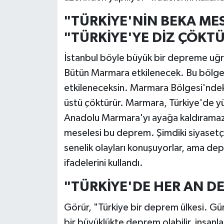
"TÜRKİYE'NİN BEKA ME
"TÜRKİYE'YE DİZ ÇÖKT
İstanbul böyle büyük bir depreme uğr
Bütün Marmara etkilenecek. Bu bölgey
etkileneceksin. Marmara Bölgesi'ndeki
üstü çöktürür. Marmara, Türkiye'de yü
Anadolu Marmara'yı ayağa kaldıramaz. Y
meselesi bu deprem. Şimdiki siyasetçil
senelik olayları konuşuyorlar, ama d
ifadelerini kullandı.
"TÜRKİYE'DE HER AN D
Görür, "Türkiye bir deprem ülkesi. Gü
bir büyüklükte deprem olabilir, insanla