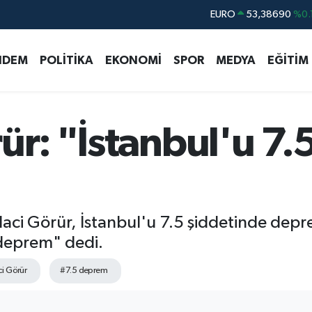
STERLİN
61,60380
%0.
G.ALTIN
6862,09000
%0.
NDEM
POLİTİKA
EKONOMİ
SPOR
MEDYA
EĞİTİM
BİST100
14.598,00
BITCOIN
79.591,74
%-1.
DOLAR
45,43620
%0.
ür: "İstanbul'u 7.
EURO
53,38690
%0.
aci Görür, İstanbul'u 7.5 şiddetinde depr
 deprem" dedi.
ci Görür
#7.5 deprem