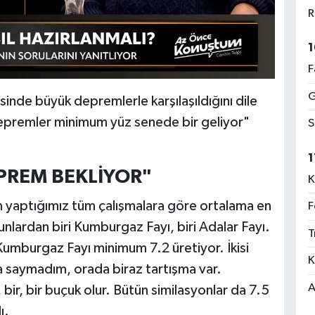
R
1
F
G
inde büyük depremlerle karşılaşıldığını dile
epremler minimum yüz senede bir geliyor"
S
1
EPREM BEKLİYOR"
K
 yaptığımız tüm çalışmalara göre ortalama en
F
Bunlardan biri Kumburgaz Fayı, biri Adalar Fayı.
T
 Kumburgaz Fayı minimum 7.2 üretiyor. İkisi
K
aha saymadım, orada biraz tartışma var.
A
 bir, bir buçuk olur. Bütün similasyonlar da 7.5
dı.