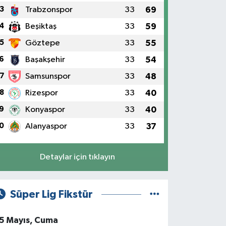
3
Trabzonspor
33
69
4
Beşiktaş
33
59
5
Göztepe
33
55
6
Başakşehir
33
54
7
Samsunspor
33
48
8
Rizespor
33
40
9
Konyaspor
33
40
0
Alanyaspor
33
37
Detaylar için tıklayın
Süper Lig Fikstür
5 Mayıs, Cuma