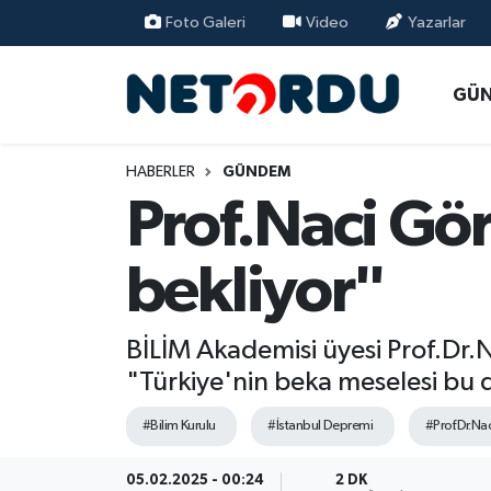
Foto Galeri
Video
Yazarlar
BİLİM-TEKNİK
Nöbetçi Eczaneler
GÜ
ÇALIŞMA HAYATI
Hava Durumu
HABERLER
GÜNDEM
DÜNYA
Namaz Vakitleri
Prof.Naci Gör
EĞİTİM
Trafik Durumu
bekliyor"
EKONOMİ
Süper Lig Puan Durumu ve Fikstür
BİLİM Akademisi üyesi Prof.Dr.N
EMLAK
Tüm Manşetler
"Türkiye'nin beka meselesi bu
GÜNDEM
Son Dakika Haberleri
#Bilim Kurulu
#İstanbul Depremi
#Prof.Dr.Na
İNSAN
Haber Arşivi
05.02.2025 - 00:24
2 DK