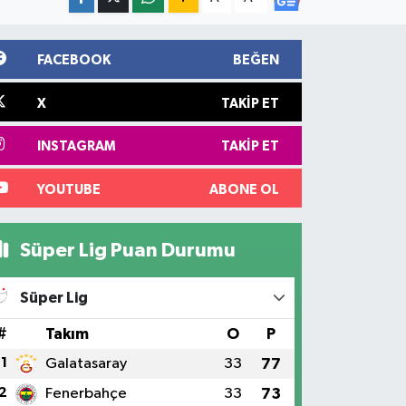
FACEBOOK
BEĞEN
X
TAKIP ET
INSTAGRAM
TAKIP ET
YOUTUBE
ABONE OL
Süper Lig Puan Durumu
Süper Lig
#
Takım
O
P
1
Galatasaray
33
77
2
Fenerbahçe
33
73