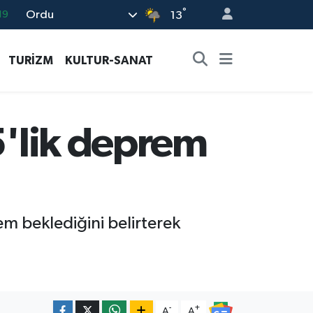
°
Ordu
18
13
19
TURİZM
KULTUR-SANAT
%0
82
02
5'lik deprem
19
em beklediğini belirterek
-
+
A
A