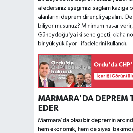
afedersiniz eşeğimizi sağlam kazığa 
alanlarını deprem dirençli yapalım. D
biliyor musunuz? Minimum hasar verir
Güneydoğu'ya iki sene geçti, daha no
bir yük yüklüyor" ifadelerini kullandı.
Ordu'da CHP'l
İçeriği Görüntül
MARMARA'DA DEPREM T
EDER
Marmara'da olası bir depremin ardınd
hem ekonomik, hem de siyasi bakımda