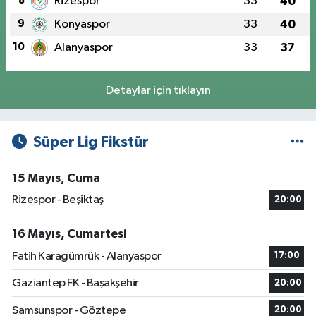
8
Rizespor
33
40
9
Konyaspor
33
40
10
Alanyaspor
33
37
Detaylar için tıklayın
Süper Lig Fikstür
15 Mayıs, Cuma
Rizespor - Beşiktaş
20:00
16 Mayıs, Cumartesi
Fatih Karagümrük - Alanyaspor
17:00
Gaziantep FK - Başakşehir
20:00
Samsunspor - Göztepe
20:00