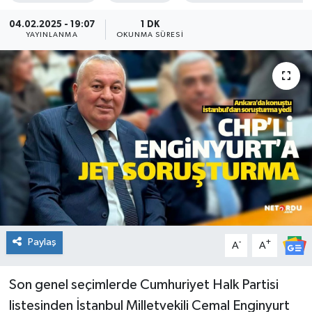
KADIN
04.02.2025 - 19:07
1 DK
YAYINLANMA
OKUNMA SÜRESI
KULTUR-SANAT
MAGAZİN
MEDYA
OTOMOBİL
ÖZEL HABER
POLİTİKA
Paylaş
-
+
A
A
RÖPORTAJ
Son genel seçimlerde Cumhuriyet Halk Partisi
listesinden İstanbul Milletvekili Cemal Enginyurt
SAĞLIK