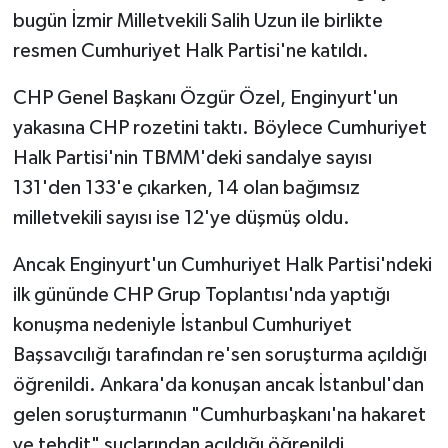
bugün İzmir Milletvekili Salih Uzun ile birlikte
SPOR
resmen Cumhuriyet Halk Partisi'ne katıldı.
CHP Genel Başkanı Özgür Özel, Enginyurt'un
TARIM
yakasına CHP rozetini taktı. Böylece Cumhuriyet
TEKNOLOJİ
Halk Partisi'nin TBMM'deki sandalye sayısı
131'den 133'e çıkarken, 14 olan bağımsız
TURİZM
milletvekili sayısı ise 12'ye düşmüş oldu.
VİDEO HABER
Ancak Enginyurt'un Cumhuriyet Halk Partisi'ndeki
ilk gününde CHP Grup Toplantısı'nda yaptığı
YAŞAM
konuşma nedeniyle İstanbul Cumhuriyet
Başsavcılığı tarafından re'sen soruşturma açıldığı
öğrenildi. Ankara'da konuşan ancak İstanbul'dan
gelen soruşturmanın "Cumhurbaşkanı'na hakaret
ve tehdit" suçlarından açıldığı öğrenildi.