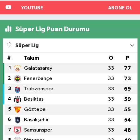
YOUTUBE
ABONE OL
Süper Lig Puan Durumu
Süper Lig
#
Takım
O
P
1
Galatasaray
33
77
2
Fenerbahçe
33
73
3
Trabzonspor
33
69
4
Beşiktaş
33
59
5
Göztepe
33
55
6
Başakşehir
33
54
7
Samsunspor
33
48