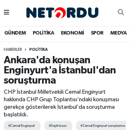
BİLİM-TEKNİK
Nöbetçi Eczaneler
GÜNDEM
POLİTİKA
EKONOMİ
SPOR
MEDYA
ÇALIŞMA HAYATI
Hava Durumu
HABERLER
POLİTİKA
DÜNYA
Namaz Vakitleri
Ankara'da konuşan
EĞİTİM
Trafik Durumu
Enginyurt'a İstanbul'dan
soruşturma
EKONOMİ
Süper Lig Puan Durumu ve Fikstür
CHP İstanbul Milletvekili Cemal Enginyurt
EMLAK
Tüm Manşetler
hakkında CHP Grup Toplantısı'ndaki konuşması
gerekçe gösterilerek İstanbul'da soruşturma
GÜNDEM
Son Dakika Haberleri
başlatıldı.
İNSAN
Haber Arşivi
#Cemal Enginyurt
#Seyit torun
#Cemal Enginyurt soruşturma