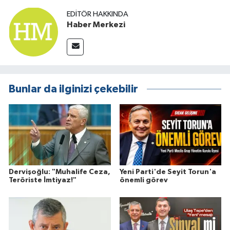
EDITÖR HAKKINDA
Haber Merkezi
Bunlar da ilginizi çekebilir
Dervişoğlu: "Muhalife Ceza,
Yeni Parti'de Seyit Torun'a
Teröriste İmtiyaz!"
önemli görev