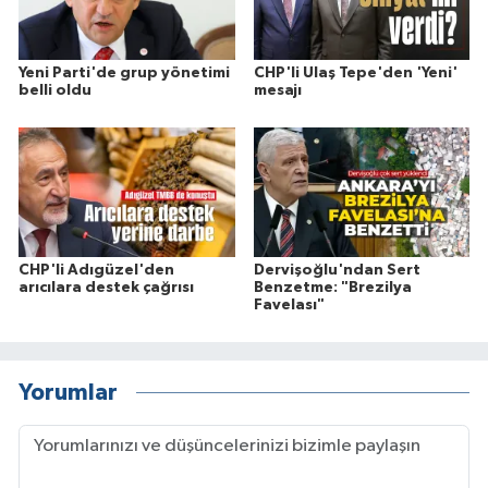
Yeni Parti'de grup yönetimi
CHP'li Ulaş Tepe'den 'Yeni'
belli oldu
mesajı
CHP'li Adıgüzel'den
Dervişoğlu'ndan Sert
arıcılara destek çağrısı
Benzetme: "Brezilya
Favelası"
Yorumlar