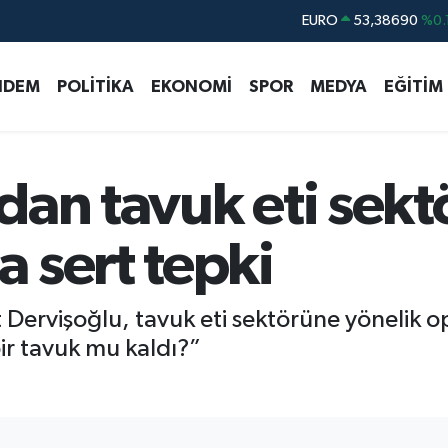
STERLİN
61,60380
%0.
G.ALTIN
6862,09000
%0.
NDEM
POLİTİKA
EKONOMİ
SPOR
MEDYA
EĞİTİM
BİST100
14.598,00
BITCOIN
79.591,74
%-1.
DOLAR
45,43620
%0.
dan tavuk eti sekt
EURO
53,38690
%0.
 sert tepki
t Dervişoğlu, tavuk eti sektörüne yönelik
bir tavuk mu kaldı?”