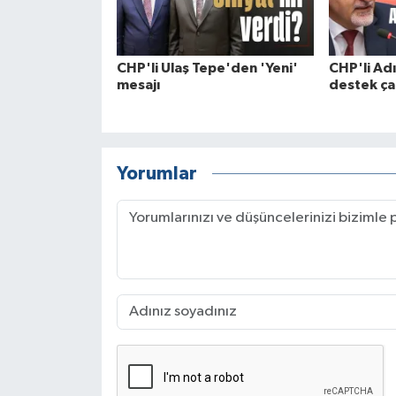
CHP'li Ulaş Tepe'den 'Yeni'
CHP'li Adı
mesajı
destek ça
Yorumlar