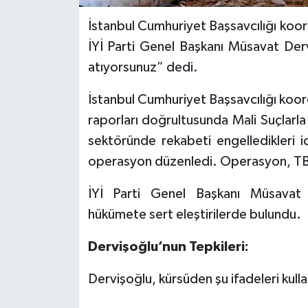
İstanbul Cumhuriyet Başsavcılığı koo
SPOR
İYİ Parti Genel Başkanı Müsavat Der
atıyorsunuz” dedi.
TARIM
İstanbul Cumhuriyet Başsavcılığı koor
TEKNOLOJİ
raporları doğrultusunda Mali Suçlarl
TURİZM
sektöründe rekabeti engelledikleri i
operasyon düzenledi. Operasyon, T
VİDEO HABER
İYİ Parti Genel Başkanı Müsavat D
YAŞAM
hükümete sert eleştirilerde bulundu.
Dervişoğlu’nun Tepkileri:
Dervişoğlu, kürsüden şu ifadeleri kulla