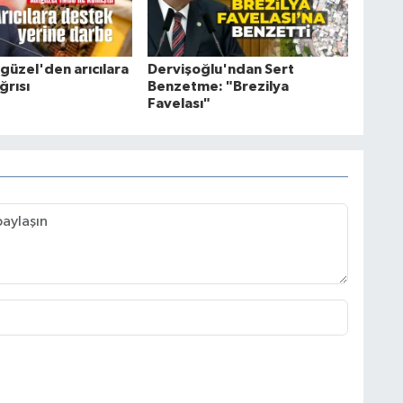
güzel'den arıcılara
Dervişoğlu'ndan Sert
ğrısı
Benzetme: "Brezilya
Favelası"