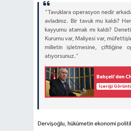
“Tavuklara operasyon nedir arkadaş
avladınız. Bir tavuk mu kaldı? He
kayyumu atamak mı kaldı? Deneti
Kurumu var, Maliyesi var, müfettişle
milletin işletmesine, çiftliğin
atıyorsunuz.”
Bahçeli'den CHP
İçeriği Görünt
Dervişoğlu, hükümetin ekonomi politika