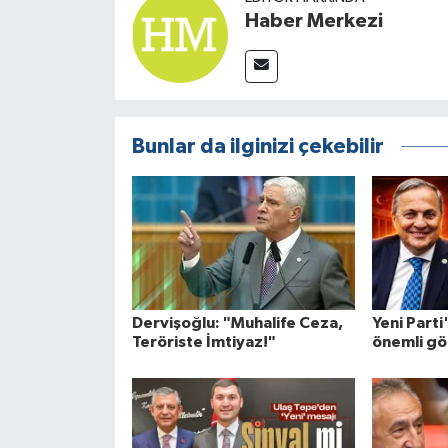
Haber Merkezi
Bunlar da ilginizi çekebilir
Dervişoğlu: "Muhalife Ceza,
Yeni Parti
Teröriste İmtiyaz!"
önemli gö