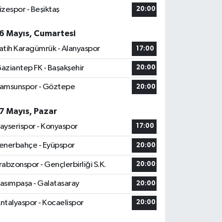
izespor - Beşiktaş
20:00
6 Mayıs, Cumartesi
atih Karagümrük - Alanyaspor
17:00
aziantep FK - Başakşehir
20:00
amsunspor - Göztepe
20:00
7 Mayıs, Pazar
ayserispor - Konyaspor
17:00
enerbahçe - Eyüpspor
20:00
rabzonspor - Gençlerbirliği S.K.
20:00
asımpaşa - Galatasaray
20:00
ntalyaspor - Kocaelispor
20:00