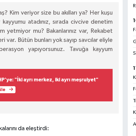
R
? Kim veriyor size bu akılları ya? Her kuşu
1
r kayyumu atadınız, sırada civcive denetim
F
m yetmiyor mu? Bakanlarınız var, Rekabet
ri var. Bütün bunları yok sayıp savcılar eliyle
G
e operasyon yapıyorsunuz. Tavuğa kayyum
S
1
K
'ye: "İki ayrı merkez, iki ayrı meşruiyet"
F
üle
T
K
A
larını da eleştirdi: