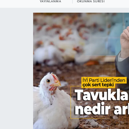
YAYINLANMA
OKUNMA SÜRESI
KADIN
KULTUR-SANAT
MAGAZİN
MEDYA
OTOMOBİL
ÖZEL HABER
POLİTİKA
RÖPORTAJ
SAĞLIK