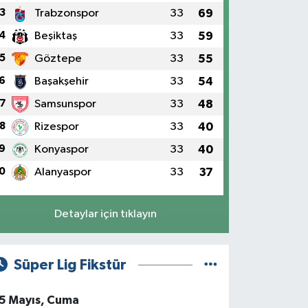
3
Trabzonspor
33
69
4
Beşiktaş
33
59
5
Göztepe
33
55
6
Başakşehir
33
54
7
Samsunspor
33
48
8
Rizespor
33
40
9
Konyaspor
33
40
0
Alanyaspor
33
37
Detaylar için tıklayın
Süper Lig Fikstür
5 Mayıs, Cuma