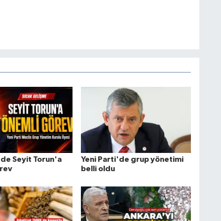
'de Seyit Torun'a
Yeni Parti'de grup yönetimi
rev
belli oldu