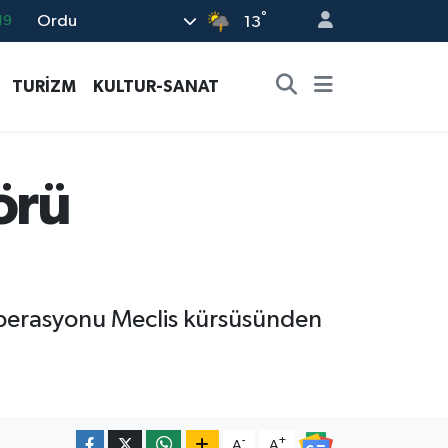
°
Ordu
18
13
19
TURİZM
KULTUR-SANAT
%0
82
02
örü
19
 operasyonu Meclis kürsüsünden
-
+
A
A