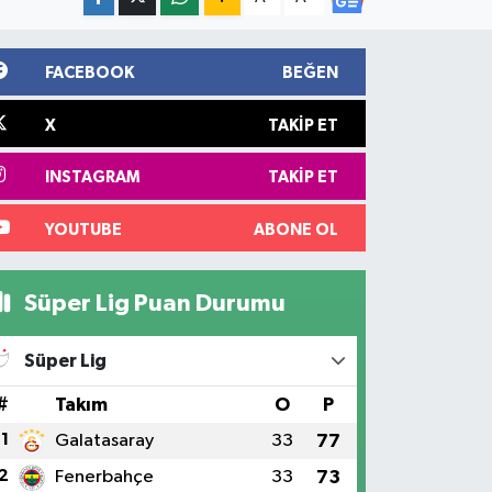
FACEBOOK
BEĞEN
X
TAKIP ET
INSTAGRAM
TAKIP ET
YOUTUBE
ABONE OL
Süper Lig Puan Durumu
Süper Lig
#
Takım
O
P
1
Galatasaray
33
77
2
Fenerbahçe
33
73