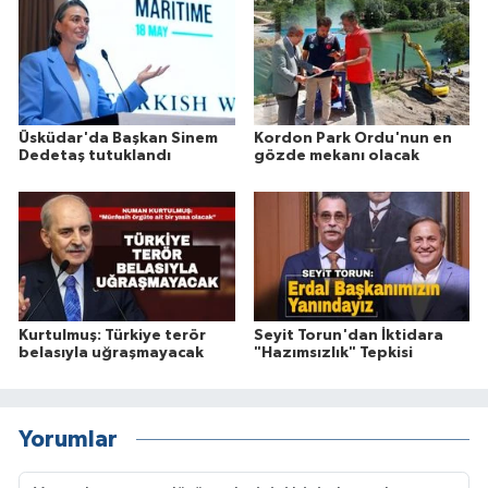
Üsküdar'da Başkan Sinem
Kordon Park Ordu'nun en
Dedetaş tutuklandı
gözde mekanı olacak
Kurtulmuş: Türkiye terör
Seyit Torun'dan İktidara
belasıyla uğraşmayacak
"Hazımsızlık" Tepkisi
Yorumlar