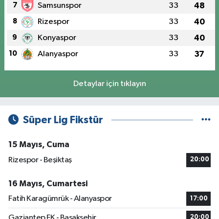
7
Samsunspor
33
48
8
Rizespor
33
40
9
Konyaspor
33
40
10
Alanyaspor
33
37
Detaylar için tıklayın
Süper Lig Fikstür
15 Mayıs, Cuma
Rizespor - Beşiktaş
20:00
16 Mayıs, Cumartesi
Fatih Karagümrük - Alanyaspor
17:00
Gaziantep FK - Başakşehir
20:00