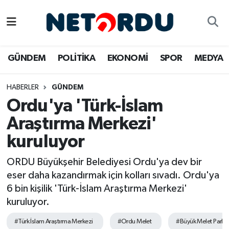
BİLİM-TEKNİK
Nöbetçi Eczaneler
GÜNDEM
POLİTİKA
EKONOMİ
SPOR
MEDYA
ÇALIŞMA HAYATI
Hava Durumu
HABERLER
GÜNDEM
DÜNYA
Namaz Vakitleri
Ordu'ya 'Türk-İslam
EĞİTİM
Trafik Durumu
Araştırma Merkezi'
kuruluyor
EKONOMİ
Süper Lig Puan Durumu ve Fikstür
ORDU Büyükşehir Belediyesi Ordu'ya dev bir
EMLAK
Tüm Manşetler
eser daha kazandırmak için kolları sıvadı. Ordu'ya
6 bin kişilik 'Türk-İslam Araştırma Merkezi'
GÜNDEM
Son Dakika Haberleri
kuruluyor.
İNSAN
Haber Arşivi
#Türk İslam Araştırma Merkezi
#Ordu Melet
#Büyük Melet Park P