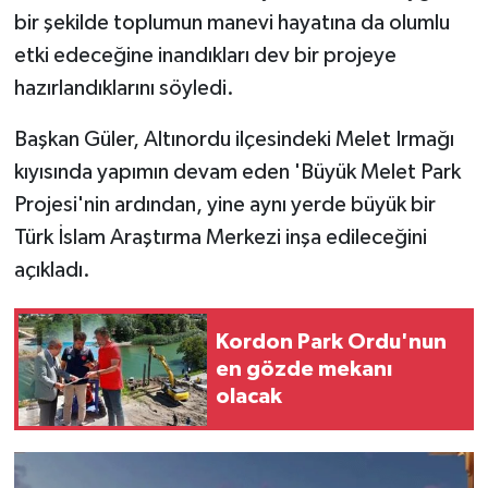
bir şekilde toplumun manevi hayatına da olumlu
SPOR
etki edeceğine inandıkları dev bir projeye
hazırlandıklarını söyledi.
TARIM
Başkan Güler, Altınordu ilçesindeki Melet Irmağı
TEKNOLOJİ
kıyısında yapımın devam eden 'Büyük Melet Park
Projesi'nin ardından, yine aynı yerde büyük bir
TURİZM
Türk İslam Araştırma Merkezi inşa edileceğini
açıkladı.
VİDEO HABER
YAŞAM
Kordon Park Ordu'nun
en gözde mekanı
olacak