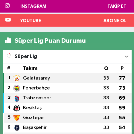
INSTAGRAM
TAKIP ET
YOUTUBE
ABONE OL
Süper Lig Puan Durumu
Süper Lig
#
Takım
O
P
1
Galatasaray
33
77
2
Fenerbahçe
33
73
3
Trabzonspor
33
69
4
Beşiktaş
33
59
5
Göztepe
33
55
6
Başakşehir
33
54