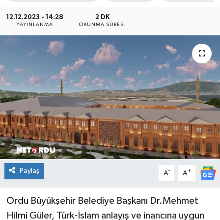
KADIN
12.12.2023 - 14:28
2 DK
YAYINLANMA
OKUNMA SÜRESI
KULTUR-SANAT
MAGAZİN
MEDYA
OTOMOBİL
ÖZEL HABER
POLİTİKA
Paylaş
-
+
A
A
RÖPORTAJ
Ordu Büyükşehir Belediye Başkanı Dr.Mehmet
Hilmi Güler, Türk-İslam anlayış ve inancına uygun
SAĞLIK