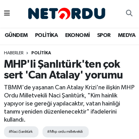
BİLİM-TEKNİK
Nöbetçi Eczaneler
GÜNDEM
POLİTİKA
EKONOMİ
SPOR
MEDYA
ÇALIŞMA HAYATI
Hava Durumu
HABERLER
POLİTİKA
DÜNYA
Namaz Vakitleri
MHP'li Şanlıtürk'ten çok
EĞİTİM
Trafik Durumu
sert 'Can Atalay' yorumu
EKONOMİ
Süper Lig Puan Durumu ve Fikstür
TBMM'de yaşanan Can Atalay Krizi'ne ilişkin MHP
Ordu Milletvekili Naci Şanlıtürk, "Kim hainlik
EMLAK
Tüm Manşetler
yapıyor ise gereği yapılacaktır, vatan hainliği
tanımı yeniden düzenlenecektir" ifadelerini
GÜNDEM
Son Dakika Haberleri
kullandı.
#Naci Şanlıtürk
#Mhp ordu milletvekili
İNSAN
Haber Arşivi