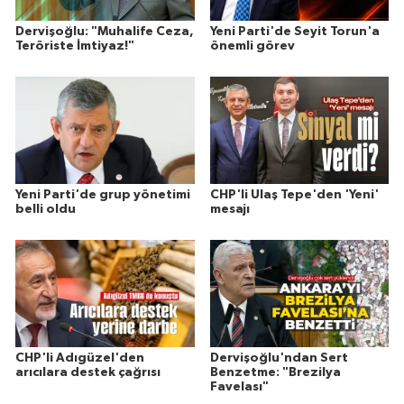
Dervişoğlu: "Muhalife Ceza,
Yeni Parti'de Seyit Torun'a
Teröriste İmtiyaz!"
önemli görev
Yeni Parti'de grup yönetimi
CHP'li Ulaş Tepe'den 'Yeni'
belli oldu
mesajı
CHP'li Adıgüzel'den
Dervişoğlu'ndan Sert
arıcılara destek çağrısı
Benzetme: "Brezilya
Favelası"