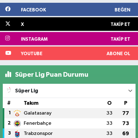
FACEBOOK
BEĞEN
X
TAKIP ET
INSTAGRAM
TAKIP ET
YOUTUBE
ABONE OL
Süper Lig Puan Durumu
Süper Lig
#
Takım
O
P
1
Galatasaray
33
77
2
Fenerbahçe
33
73
3
Trabzonspor
33
69