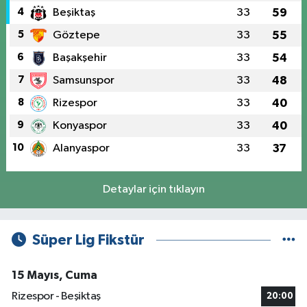
4
Beşiktaş
33
59
5
Göztepe
33
55
6
Başakşehir
33
54
7
Samsunspor
33
48
8
Rizespor
33
40
9
Konyaspor
33
40
10
Alanyaspor
33
37
Detaylar için tıklayın
Süper Lig Fikstür
15 Mayıs, Cuma
Rizespor - Beşiktaş
20:00