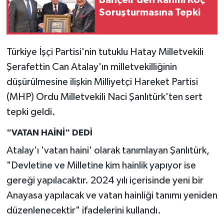
Bahçeli'den Rahmi Koç
Soruşturmasına Tepki
SPOR
TARIM
Türkiye İşçi Partisi'nin tutuklu Hatay Milletvekili
Şerafettin Can Atalay'ın milletvekilliğinin
TEKNOLOJİ
düşürülmesine ilişkin Milliyetçi Hareket Partisi
(MHP) Ordu Milletvekili Naci Şanlıtürk'ten sert
TURİZM
tepki geldi.
VİDEO HABER
"VATAN HAİNİ" DEDİ
Atalay'ı 'vatan haini' olarak tanımlayan Şanlıtürk,
YAŞAM
"Devletine ve Milletine kim hainlik yapıyor ise
gereği yapılacaktır. 2024 yılı içerisinde yeni bir
Anayasa yapılacak ve vatan hainliği tanımı yeniden
düzenlenecektir" ifadelerini kullandı.