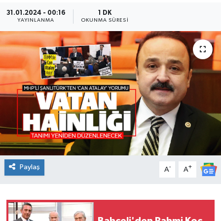
31.01.2024 - 00:16
1 DK
KADIN
YAYINLANMA
OKUNMA SÜRESI
KULTUR-SANAT
MAGAZİN
MEDYA
OTOMOBİL
ÖZEL HABER
Paylaş
-
+
POLİTİKA
A
A
RÖPORTAJ
SAĞLIK