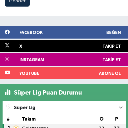
Gönder
FACEBOOK
BEĞEN
X
TAKIP ET
INSTAGRAM
TAKIP ET
YOUTUBE
ABONE OL
Süper Lig Puan Durumu
Süper Lig
#
Takım
O
P