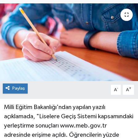
KADIN
KULTUR-SANAT
MAGAZİN
MEDYA
OTOMOBİL
Paylaş
-
+
ÖZEL HABER
A
A
POLİTİKA
Milli Eğitim Bakanlığı'ndan yapılan yazılı
açıklamada, "Liselere Geçiş Sistemi kapsamındaki
RÖPORTAJ
yerleştirme sonuçları www.meb.gov.tr
adresinde erişime açıldı. Öğrencilerin yüzde
SAĞLIK