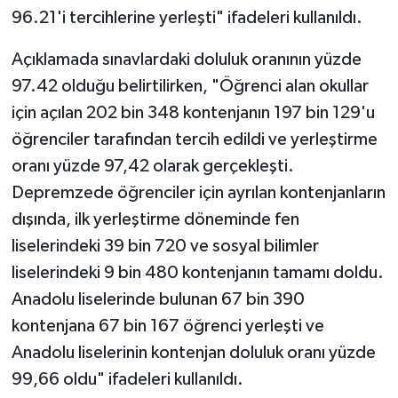
96.21'i tercihlerine yerleşti" ifadeleri kullanıldı.
SPOR
Açıklamada sınavlardaki doluluk oranının yüzde
97.42 olduğu belirtilirken, "Öğrenci alan okullar
TARIM
için açılan 202 bin 348 kontenjanın 197 bin 129'u
TEKNOLOJİ
öğrenciler tarafından tercih edildi ve yerleştirme
oranı yüzde 97,42 olarak gerçekleşti.
TURİZM
Depremzede öğrenciler için ayrılan kontenjanların
dışında, ilk yerleştirme döneminde fen
VİDEO HABER
liselerindeki 39 bin 720 ve sosyal bilimler
YAŞAM
liselerindeki 9 bin 480 kontenjanın tamamı doldu.
Anadolu liselerinde bulunan 67 bin 390
kontenjana 67 bin 167 öğrenci yerleşti ve
Anadolu liselerinin kontenjan doluluk oranı yüzde
99,66 oldu" ifadeleri kullanıldı.