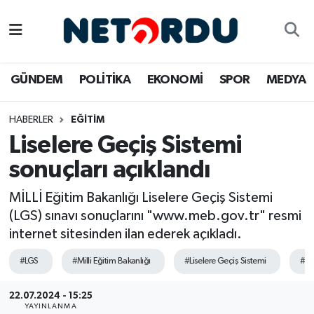
BİLİM-TEKNİK
Nöbetçi Eczaneler
GÜNDEM
POLİTİKA
EKONOMİ
SPOR
MEDYA
ÇALIŞMA HAYATI
Hava Durumu
HABERLER
EĞİTİM
DÜNYA
Namaz Vakitleri
Liselere Geçiş Sistemi
EĞİTİM
Trafik Durumu
sonuçları açıklandı
EKONOMİ
Süper Lig Puan Durumu ve Fikstür
MİLLİ Eğitim Bakanlığı Liselere Geçiş Sistemi
(LGS) sınavı sonuçlarını "www.meb.gov.tr" resmi
EMLAK
Tüm Manşetler
internet sitesinden ilan ederek açıkladı.
#LGS
#Milli Eğitim Bakanlığı
#Liselere Geçiş Sistemi
#Sı
GÜNDEM
Son Dakika Haberleri
22.07.2024 - 15:25
İNSAN
Haber Arşivi
YAYINLANMA