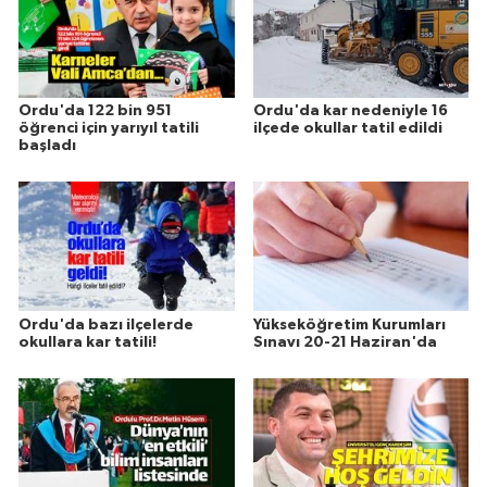
Ordu'da 122 bin 951
Ordu'da kar nedeniyle 16
öğrenci için yarıyıl tatili
ilçede okullar tatil edildi
başladı
Ordu'da bazı ilçelerde
Yükseköğretim Kurumları
okullara kar tatili!
Sınavı 20-21 Haziran'da