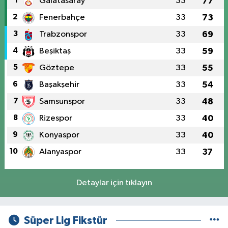
1
Galatasaray
33
77
2
Fenerbahçe
33
73
3
Trabzonspor
33
69
4
Beşiktaş
33
59
5
Göztepe
33
55
6
Başakşehir
33
54
7
Samsunspor
33
48
8
Rizespor
33
40
9
Konyaspor
33
40
10
Alanyaspor
33
37
Detaylar için tıklayın
Süper Lig Fikstür