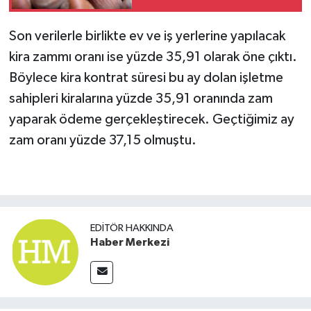
SPOR
Son verilerle birlikte ev ve iş yerlerine yapılacak
kira zammı oranı ise yüzde 35,91 olarak öne çıktı.
TARIM
Böylece kira kontrat süresi bu ay dolan işletme
sahipleri kiralarına yüzde 35,91 oranında zam
TEKNOLOJİ
yaparak ödeme gerçekleştirecek. Geçtiğimiz ay
TURİZM
zam oranı yüzde 37,15 olmuştu.
VİDEO HABER
YAŞAM
EDITÖR HAKKINDA
Haber Merkezi