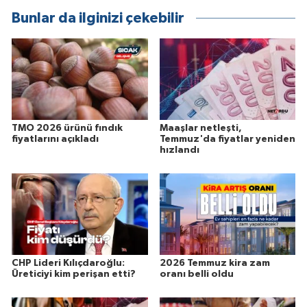
Bunlar da ilginizi çekebilir
TMO 2026 ürünü fındık
Maaşlar netleşti,
fiyatlarını açıkladı
Temmuz'da fiyatlar yeniden
hızlandı
CHP Lideri Kılıçdaroğlu:
2026 Temmuz kira zam
Üreticiyi kim perişan etti?
oranı belli oldu