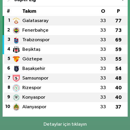
#
Takım
O
P
1
Galatasaray
33
77
2
Fenerbahçe
33
73
3
Trabzonspor
33
69
4
Beşiktaş
33
59
5
Göztepe
33
55
6
Başakşehir
33
54
7
Samsunspor
33
48
8
Rizespor
33
40
9
Konyaspor
33
40
10
Alanyaspor
33
37
Detaylar için tıklayın