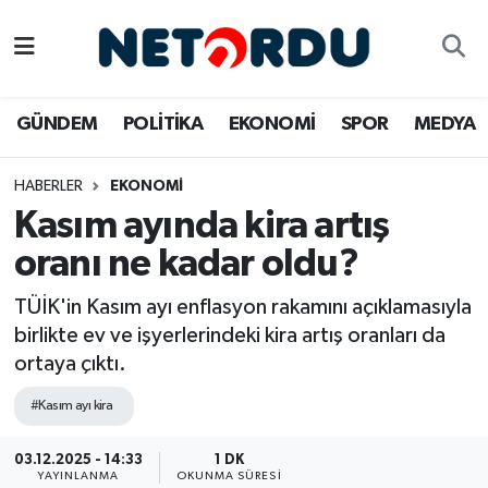
BİLİM-TEKNİK
Nöbetçi Eczaneler
GÜNDEM
POLİTİKA
EKONOMİ
SPOR
MEDYA
ÇALIŞMA HAYATI
Hava Durumu
HABERLER
EKONOMİ
DÜNYA
Namaz Vakitleri
Kasım ayında kira artış
EĞİTİM
Trafik Durumu
oranı ne kadar oldu?
EKONOMİ
Süper Lig Puan Durumu ve Fikstür
TÜİK'in Kasım ayı enflasyon rakamını açıklamasıyla
birlikte ev ve işyerlerindeki kira artış oranları da
EMLAK
Tüm Manşetler
ortaya çıktı.
#Kasım ayı kira
GÜNDEM
Son Dakika Haberleri
03.12.2025 - 14:33
1 DK
İNSAN
Haber Arşivi
YAYINLANMA
OKUNMA SÜRESI