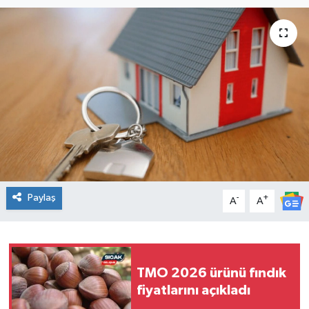
KADIN
KULTUR-SANAT
MAGAZİN
MEDYA
OTOMOBİL
Paylaş
-
+
ÖZEL HABER
A
A
POLİTİKA
RÖPORTAJ
TMO 2026 ürünü fındık
fiyatlarını açıkladı
SAĞLIK