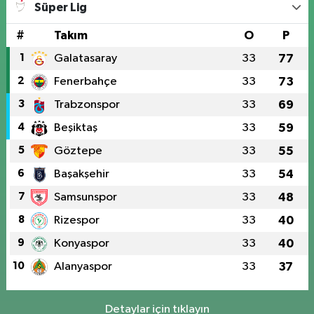
Süper Lig
#
Takım
O
P
1
Galatasaray
33
77
2
Fenerbahçe
33
73
3
Trabzonspor
33
69
4
Beşiktaş
33
59
5
Göztepe
33
55
6
Başakşehir
33
54
7
Samsunspor
33
48
8
Rizespor
33
40
9
Konyaspor
33
40
10
Alanyaspor
33
37
Detaylar için tıklayın