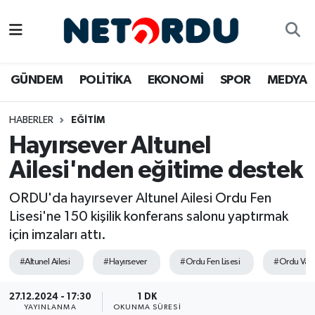
BİLİM-TEKNİK
Nöbetçi Eczaneler
GÜNDEM
POLİTİKA
EKONOMİ
SPOR
MEDYA
ÇALIŞMA HAYATI
Hava Durumu
HABERLER
EĞİTİM
DÜNYA
Namaz Vakitleri
Hayırsever Altunel
EĞİTİM
Trafik Durumu
Ailesi'nden eğitime destek
EKONOMİ
Süper Lig Puan Durumu ve Fikstür
ORDU'da hayırsever Altunel Ailesi Ordu Fen
Lisesi'ne 150 kişilik konferans salonu yaptırmak
EMLAK
Tüm Manşetler
için imzaları attı.
#Altunel Ailesi
#Hayırsever
#Ordu Fen Lisesi
#Ordu Valil
GÜNDEM
Son Dakika Haberleri
27.12.2024 - 17:30
1 DK
İNSAN
Haber Arşivi
YAYINLANMA
OKUNMA SÜRESI