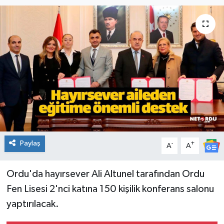
KADIN
KULTUR-SANAT
MAGAZİN
MEDYA
OTOMOBİL
Paylaş
-
+
ÖZEL HABER
A
A
POLİTİKA
Ordu'da hayırsever Ali Altunel tarafından Ordu
Fen Lisesi 2'nci katına 150 kişilik konferans salonu
RÖPORTAJ
yaptırılacak.
SAĞLIK