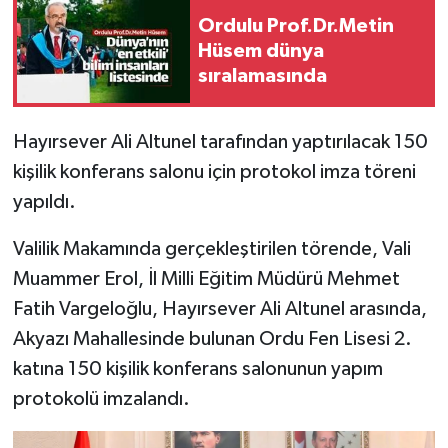
Ordulu Prof.Dr.Metin
SPOR
Hüsem dünya
sıralamasında
TARIM
Hayırsever Ali Altunel tarafından yaptırılacak 150
TEKNOLOJİ
kişilik konferans salonu için protokol imza töreni
TURİZM
yapıldı.
Valilik Makamında gerçekleştirilen törende, Vali
VİDEO HABER
Muammer Erol, İl Milli Eğitim Müdürü Mehmet
YAŞAM
Fatih Vargeloğlu, Hayırsever Ali Altunel arasında,
Akyazı Mahallesinde bulunan Ordu Fen Lisesi 2.
katına 150 kişilik konferans salonunun yapım
protokolü imzalandı.