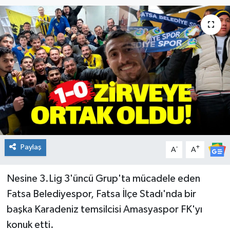
KADIN
KULTUR-SANAT
MAGAZİN
MEDYA
OTOMOBİL
Paylaş
-
+
ÖZEL HABER
A
A
POLİTİKA
Nesine 3.Lig 3'üncü Grup'ta mücadele eden
Fatsa Belediyespor, Fatsa İlçe Stadı'nda bir
RÖPORTAJ
başka Karadeniz temsilcisi Amasyaspor FK'yı
konuk etti.
SAĞLIK