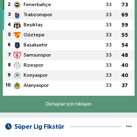
2
Fenerbahçe
33
73
3
Trabzonspor
33
69
4
Beşiktaş
33
59
5
Göztepe
33
55
6
Başakşehir
33
54
7
Samsunspor
33
48
8
Rizespor
33
40
9
Konyaspor
33
40
10
Alanyaspor
33
37
Detaylar için tıklayın
Süper Lig Fikstür