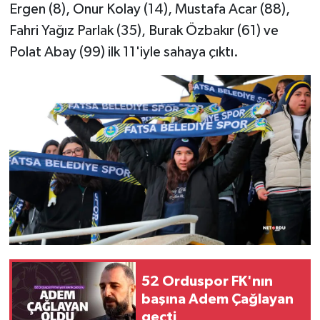
Ergen (8), Onur Kolay (14), Mustafa Acar (88),
Fahri Yağız Parlak (35), Burak Özbakır (61) ve
Polat Abay (99) ilk 11'iyle sahaya çıktı.
52 Orduspor FK'nın
başına Adem Çağlayan
geçti