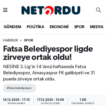
BİLİM-TEKNİK
Nöbetçi Eczaneler
GÜNDEM
POLİTİKA
EKONOMİ
SPOR
MEDYA
ÇALIŞMA HAYATI
Hava Durumu
HABERLER
SPOR
DÜNYA
Namaz Vakitleri
Fatsa Belediyespor ligde
EĞİTİM
Trafik Durumu
zirveye ortak oldu!
EKONOMİ
Süper Lig Puan Durumu ve Fikstür
NESİNE 3.Lig'in 14'üncü haftasında Fatsa
Belediyespor, Amasyaspor FK galibiyeti ve 31
EMLAK
Tüm Manşetler
puanla zirveye ortak oldu.
#Fatsa belediyespor
GÜNDEM
Son Dakika Haberleri
16.12.2025 - 17:15
17.12.2025 - 15:56
1 DK
İNSAN
Haber Arşivi
YAYINLANMA
GÜNCELLEME
OKUNMA SÜRESI