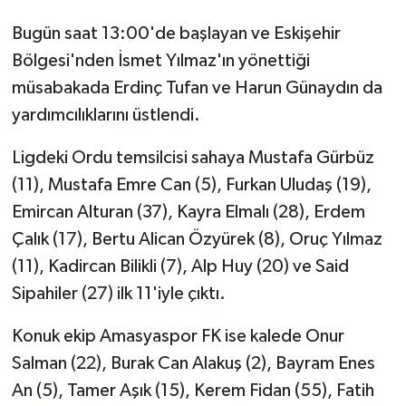
Bugün saat 13:00'de başlayan ve Eskişehir
SPOR
Bölgesi'nden İsmet Yılmaz'ın yönettiği
müsabakada Erdinç Tufan ve Harun Günaydın da
TARIM
yardımcılıklarını üstlendi.
TEKNOLOJİ
Ligdeki Ordu temsilcisi sahaya Mustafa Gürbüz
TURİZM
(11), Mustafa Emre Can (5), Furkan Uludaş (19),
Emircan Alturan (37), Kayra Elmalı (28), Erdem
VİDEO HABER
Çalık (17), Bertu Alican Özyürek (8), Oruç Yılmaz
(11), Kadircan Bilikli (7), Alp Huy (20) ve Said
YAŞAM
Sipahiler (27) ilk 11'iyle çıktı.
Konuk ekip Amasyaspor FK ise kalede Onur
Salman (22), Burak Can Alakuş (2), Bayram Enes
An (5), Tamer Aşık (15), Kerem Fidan (55), Fatih