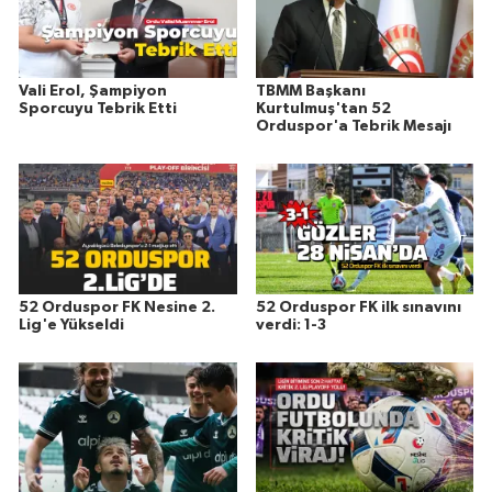
Vali Erol, Şampiyon
TBMM Başkanı
Sporcuyu Tebrik Etti
Kurtulmuş'tan 52
Orduspor'a Tebrik Mesajı
52 Orduspor FK Nesine 2.
52 Orduspor FK ilk sınavını
Lig'e Yükseldi
verdi: 1-3