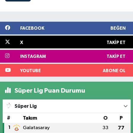
FACEBOOK
BEĞEN
X
TAKIP ET
INSTAGRAM
TAKIP ET
YOUTUBE
ABONE OL
Süper Lig Puan Durumu
Süper Lig
#
Takım
O
P
1
Galatasaray
33
77