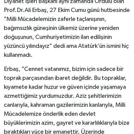
Diyanet İşleri Başkanı aynı zamanda Ordulu olan
Prof.Dr.Ali Erbaş, 27 Ekim Cumu günü hutbesinde
SPOR
"Milli Mücadelemizin zaferle taçlanışının,
bağımsızlık güneşinin ülkemiz üzerine yeniden
TARIM
doğuşunun, Cumhuriyetimizin ilan edilişinin
TEKNOLOJİ
yüzüncü yılındayız" dedi ama Atatürk'ün ismini hiç
kullanmadı.
TURİZM
Erbaş, "Cennet vatanımız, bizim için sadece bir
VİDEO HABER
toprak parçasından ibaret değildir. Bu topraklar,
kıyamete kadar huzur ve güven içinde yaşamaya
YAŞAM
azmettiğimiz yurdumuzdur. Aziz şehitlerimizin
canlarıyla, kahraman gazilerimizin kanlarıyla, Milli
Mücadelemize önderlik eden devlet
büyüklerimizin azim, gayret ve kararlılıklarıyla bize
bıraktıkları yüce bir emanettir. Üzerinde