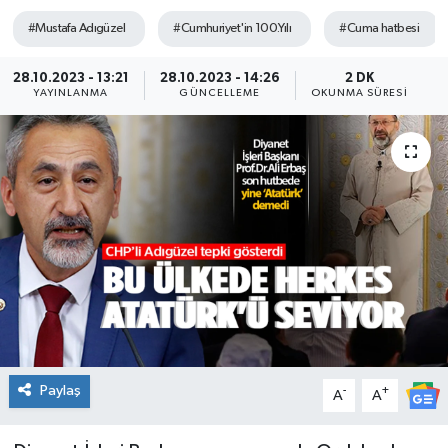
#Mustafa Adıgüzel
#Cumhuriyet'in 100.Yılı
#Cuma hatbesi
KADIN
28.10.2023 - 13:21
28.10.2023 - 14:26
2 DK
KULTUR-SANAT
YAYINLANMA
GÜNCELLEME
OKUNMA SÜRESI
MAGAZİN
MEDYA
OTOMOBİL
ÖZEL HABER
POLİTİKA
Paylaş
RÖPORTAJ
-
+
A
A
SAĞLIK