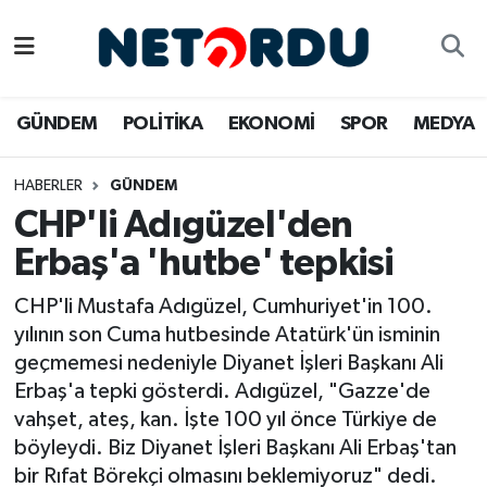
BİLİM-TEKNİK
Nöbetçi Eczaneler
GÜNDEM
POLİTİKA
EKONOMİ
SPOR
MEDYA
ÇALIŞMA HAYATI
Hava Durumu
HABERLER
GÜNDEM
DÜNYA
Namaz Vakitleri
CHP'li Adıgüzel'den
EĞİTİM
Trafik Durumu
Erbaş'a 'hutbe' tepkisi
EKONOMİ
Süper Lig Puan Durumu ve Fikstür
CHP'li Mustafa Adıgüzel, Cumhuriyet'in 100.
yılının son Cuma hutbesinde Atatürk'ün isminin
EMLAK
Tüm Manşetler
geçmemesi nedeniyle Diyanet İşleri Başkanı Ali
Erbaş'a tepki gösterdi. Adıgüzel, "Gazze'de
GÜNDEM
Son Dakika Haberleri
vahşet, ateş, kan. İşte 100 yıl önce Türkiye de
böyleydi. Biz Diyanet İşleri Başkanı Ali Erbaş'tan
İNSAN
Haber Arşivi
bir Rıfat Börekçi olmasını beklemiyoruz" dedi.