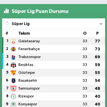
Süper Lig Puan Durumu
Süper Lig
#
Takım
O
P
1
Galatasaray
33
77
2
Fenerbahçe
33
73
3
Trabzonspor
33
69
4
Beşiktaş
33
59
5
Göztepe
33
55
6
Başakşehir
33
54
7
Samsunspor
33
48
8
Rizespor
33
40
9
Konyaspor
33
40