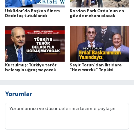
Üsküdar'da Başkan Sinem
Kordon Park Ordu'nun en
Dedetaş tutuklandı
gözde mekanı olacak
Kurtulmuş: Türkiye terör
Seyit Torun'dan İktidara
belasıyla uğraşmayacak
"Hazımsızlık" Tepkisi
Yorumlar