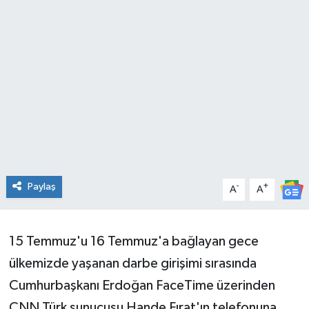
KADIN
KULTUR-SANAT
MAGAZİN
MEDYA
OTOMOBİL
Paylaş
-
+
A
A
ÖZEL HABER
POLİTİKA
15 Temmuz'u 16 Temmuz'a bağlayan gece
ülkemizde yaşanan darbe girişimi sırasında
RÖPORTAJ
Cumhurbaşkanı Erdoğan FaceTime üzerinden
SAĞLIK
CNN Türk sunucusu Hande Fırat'ın telefonuna