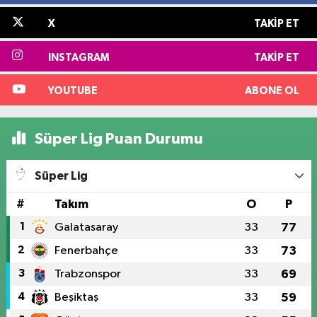
X
TAKIP ET
INSTAGRAM
TAKIP ET
YOUTUBE
ABONE OL
Süper Lig Puan Durumu
Süper Lig
#
Takım
O
P
1
Galatasaray
33
77
2
Fenerbahçe
33
73
3
Trabzonspor
33
69
4
Beşiktaş
33
59