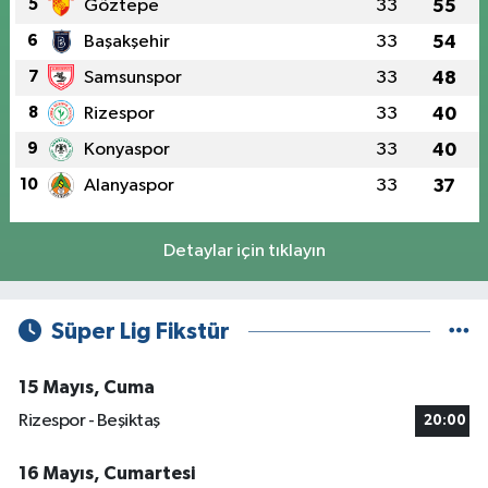
5
Göztepe
33
55
6
Başakşehir
33
54
7
Samsunspor
33
48
8
Rizespor
33
40
9
Konyaspor
33
40
10
Alanyaspor
33
37
Detaylar için tıklayın
Süper Lig Fikstür
15 Mayıs, Cuma
Rizespor - Beşiktaş
20:00
16 Mayıs, Cumartesi