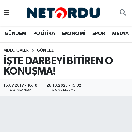
BİLİM-TEKNİK
Nöbetçi Eczaneler
GÜNDEM
POLİTİKA
EKONOMİ
SPOR
MEDYA
ÇALIŞMA HAYATI
Hava Durumu
VIDEO GALERI
GÜNCEL
DÜNYA
Namaz Vakitleri
İŞTE DARBEYİ BİTİREN O
EĞİTİM
Trafik Durumu
KONUŞMA!
EKONOMİ
Süper Lig Puan Durumu ve Fikstür
15.07.2017 - 16:10
26.10.2023 - 15:32
YAYINLANMA
GÜNCELLEME
EMLAK
Tüm Manşetler
GÜNDEM
Son Dakika Haberleri
İNSAN
Haber Arşivi