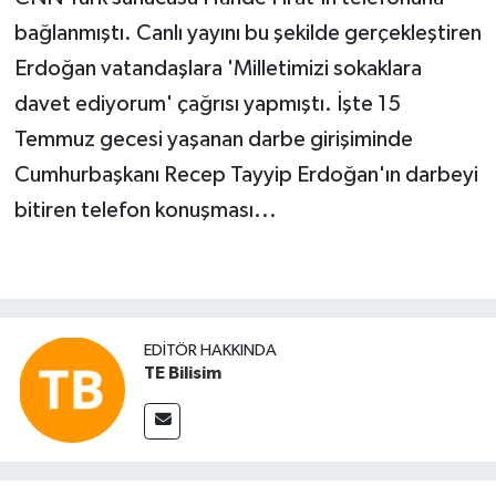
bağlanmıştı. Canlı yayını bu şekilde gerçekleştiren
SPOR
Erdoğan vatandaşlara 'Milletimizi sokaklara
davet ediyorum' çağrısı yapmıştı. İşte 15
TARIM
Temmuz gecesi yaşanan darbe girişiminde
TEKNOLOJİ
Cumhurbaşkanı Recep Tayyip Erdoğan'ın darbeyi
bitiren telefon konuşması...
TURİZM
VİDEO HABER
YAŞAM
EDITÖR HAKKINDA
TE Bilisim