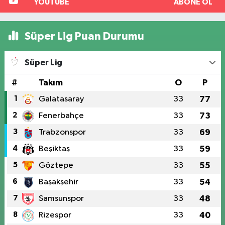
YOUTUBE
ABONE OL
Süper Lig Puan Durumu
Süper Lig
#
Takım
O
P
1
Galatasaray
33
77
2
Fenerbahçe
33
73
3
Trabzonspor
33
69
4
Beşiktaş
33
59
5
Göztepe
33
55
6
Başakşehir
33
54
7
Samsunspor
33
48
8
Rizespor
33
40