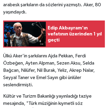
arabesk şarkıların da sözlerini yazmıştı. Aker, 80
SPOR
yaşındaydı.
TARIM
Edip Akbayram'ın
vefatının üzerinden 1 yıl
TEKNOLOJİ
geçti
TURİZM
Ülkü Aker'in şarkılarını Ajda Pekkan, Ferdi
VİDEO HABER
Özbeğen, Ayten Alpman, Sezen Aksu, Selda
Bağcan, Nilüfer, Nil Burak, Yeliz, Akrep Nalar,
YAŞAM
Seyyal Taner ve Emel Sayın gibi ünlüler
seslendirmişti.
Kültür ve Turizm Bakanlığı yayınladığı taziye
mesajında, "Türk müziğinin kıymetli söz