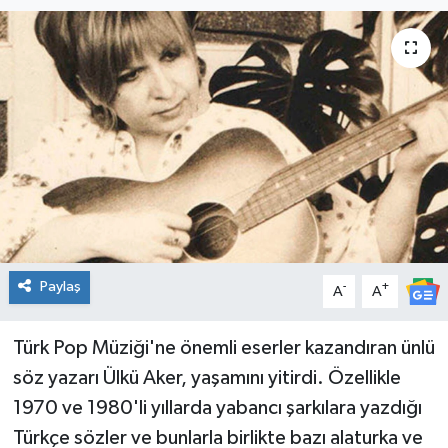
KADIN
KULTUR-SANAT
MAGAZİN
MEDYA
OTOMOBİL
Paylaş
-
+
ÖZEL HABER
A
A
POLİTİKA
Türk Pop Müziği'ne önemli eserler kazandıran ünlü
söz yazarı Ülkü Aker, yaşamını yitirdi. Özellikle
RÖPORTAJ
1970 ve 1980'li yıllarda yabancı şarkılara yazdığı
Türkçe sözler ve bunlarla birlikte bazı alaturka ve
SAĞLIK