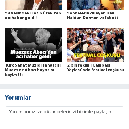
59 yaşındaki Fatih Ürek'ten
Sahnelerin duayen ismi
acı haber geldi!
Haldun Dormen vefat etti
Türk Sanat Müziği sanatçısı
2 bin rakımlı Çambaşı
Muazzez Abacı hayatını
Yaylası'nda festival coşkusu
kaybetti
Yorumlar