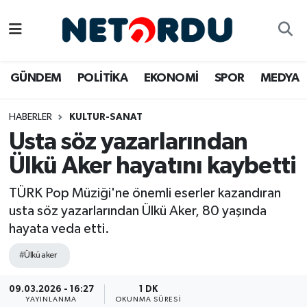
BİLİM-TEKNİK
Nöbetçi Eczaneler
GÜNDEM
POLİTİKA
EKONOMİ
SPOR
MEDYA
ÇALIŞMA HAYATI
Hava Durumu
HABERLER
KULTUR-SANAT
DÜNYA
Namaz Vakitleri
Usta söz yazarlarından
EĞİTİM
Trafik Durumu
Ülkü Aker hayatını kaybetti
EKONOMİ
Süper Lig Puan Durumu ve Fikstür
TÜRK Pop Müziği'ne önemli eserler kazandıran
usta söz yazarlarından Ülkü Aker, 80 yaşında
EMLAK
Tüm Manşetler
hayata veda etti.
#Ülkü aker
GÜNDEM
Son Dakika Haberleri
09.03.2026 - 16:27
1 DK
İNSAN
Haber Arşivi
YAYINLANMA
OKUNMA SÜRESI