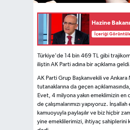
SPOR
Hazine Bakanı
TARIM
İçeriği Görüntül
TEKNOLOJİ
Türkiye'de 14 bin 469 TL gibi trajikom
TURİZM
iliştin AK Parti adına bir açıklama geldi
VİDEO HABER
AK Parti Grup Başkanvekili ve Ankara 
tutanaklarına da geçen açıklamasında,
YAŞAM
Evet, 4 milyona yakın emeklimizin en dü
de çalışmalarımızı yapıyoruz. İnşallah e
kamuoyuyla paylaşılır ve biz hiçbir
yine emeklilerimizi, ihtiyaç sahipler