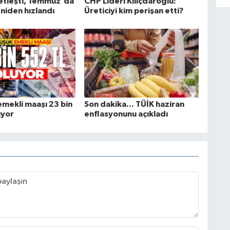
etleşti, Temmuz'da
CHP Lideri Kılıçdaroğlu:
eniden hızlandı
Üreticiyi kim perişan etti?
emekli maaşı 23 bin
Son dakika... TÜİK haziran
uyor
enflasyonunu açıkladı