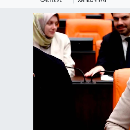
YAYINLANMA
OKUNMA SÜRESI
KADIN
KULTUR-SANAT
MAGAZİN
MEDYA
OTOMOBİL
ÖZEL HABER
POLİTİKA
RÖPORTAJ
SAĞLIK