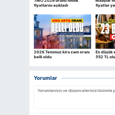
TMO 2026 ürünü fındık
Maaşlar n
fiyatlarını açıkladı
fiyatlar y
2026 Temmuz kira zam oranı
En düşük 
belli oldu
552 TL ol
Yorumlar