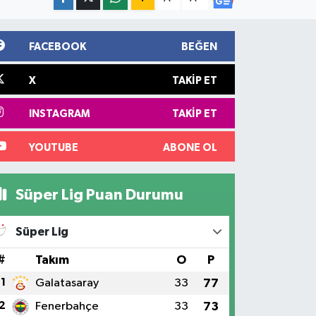
FACEBOOK
BEĞEN
X
TAKIP ET
INSTAGRAM
TAKIP ET
YOUTUBE
ABONE OL
Süper Lig Puan Durumu
Süper Lig
#
Takım
O
P
1
Galatasaray
33
77
2
Fenerbahçe
33
73