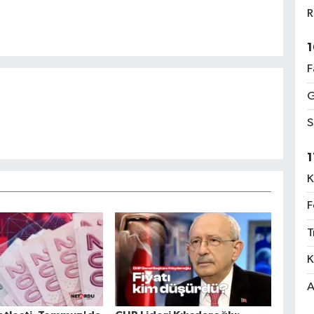
R
1
F
G
S
1
K
F
T
K
A