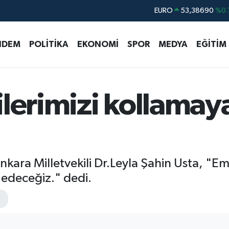
EURO
53,38690
%0.
STERLİN
61,60380
%0.
NDEM
POLİTİKA
EKONOMİ
SPOR
MEDYA
EĞİTİM
G.ALTIN
6862,09000
%0.
BİST100
14.598,00
BITCOIN
79.591,74
%-1.
ilerimizi kollama
DOLAR
45,43620
%0.
kara Milletvekili Dr.Leyla Şahin Usta, "Emek
edeceğiz." dedi.