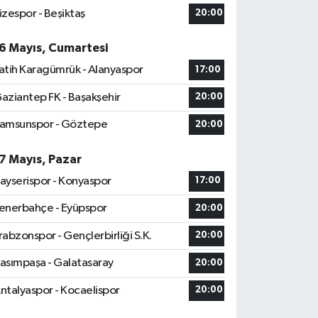
izespor - Beşiktaş
20:00
6 Mayıs, Cumartesi
atih Karagümrük - Alanyaspor
17:00
aziantep FK - Başakşehir
20:00
amsunspor - Göztepe
20:00
7 Mayıs, Pazar
ayserispor - Konyaspor
17:00
enerbahçe - Eyüpspor
20:00
rabzonspor - Gençlerbirliği S.K.
20:00
asımpaşa - Galatasaray
20:00
ntalyaspor - Kocaelispor
20:00