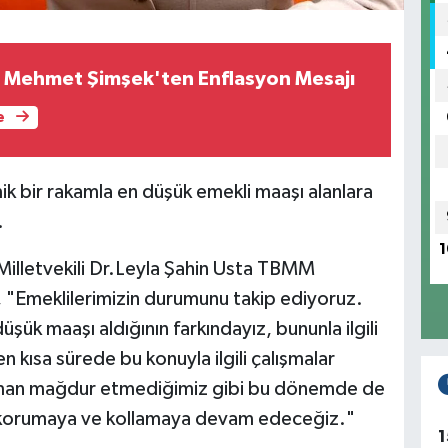
 Mehmet Şimşek'ten Enflasyon Mesajı
e
ik bir rakamla en düşük emekli maaşı alanlara
.
1
Milletvekili Dr.Leyla Şahin Usta TBMM
 "Emeklilerimizin durumunu takip ediyoruz.
şük maaşı aldığının farkındayız, bununla ilgili
n kısa sürede bu konuyla ilgili çalışmalar
 zaman mağdur etmediğimiz gibi bu dönemde de
ini korumaya ve kollamaya devam edeceğiz."
1