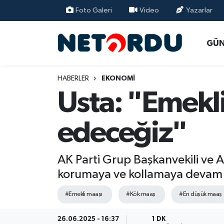
Foto Galeri
Video
Yazarlar
BİLİM-TEKNİK
Nöbetçi Eczaneler
GÜ
ÇALIŞMA HAYATI
Hava Durumu
HABERLER
EKONOMİ
DÜNYA
Namaz Vakitleri
Usta: "Emekl
EĞİTİM
Trafik Durumu
edeceğiz"
EKONOMİ
Süper Lig Puan Durumu ve Fikstür
AK Parti Grup Başkanvekili ve An
EMLAK
Tüm Manşetler
korumaya ve kollamaya devam 
GÜNDEM
Son Dakika Haberleri
#Emekli maaşı
#Kök maaş
#En düşük maaş
İNSAN
Haber Arşivi
26.06.2025 - 16:37
1 DK