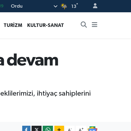
°
Ordu
19
13
18
TURİZM
KULTUR-SANAT
19
%0
82
ya devam
02
lilerimizi, ihtiyaç sahiplerini
-
+
A
A