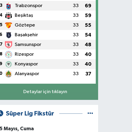
3
Trabzonspor
33
69
4
Beşiktaş
33
59
5
Göztepe
33
55
6
Başakşehir
33
54
7
Samsunspor
33
48
8
Rizespor
33
40
9
Konyaspor
33
40
0
Alanyaspor
33
37
Detaylar için tıklayın
Süper Lig Fikstür
5 Mayıs, Cuma