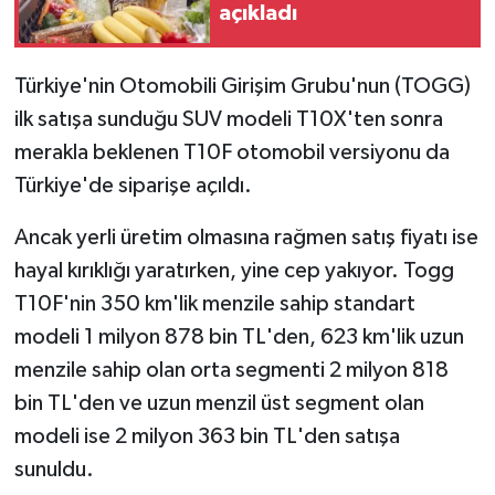
açıkladı
SPOR
Türkiye'nin Otomobili Girişim Grubu'nun (TOGG)
TARIM
ilk satışa sunduğu SUV modeli T10X'ten sonra
merakla beklenen T10F otomobil versiyonu da
TEKNOLOJİ
Türkiye'de siparişe açıldı.
TURİZM
Ancak yerli üretim olmasına rağmen satış fiyatı ise
hayal kırıklığı yaratırken, yine cep yakıyor. Togg
VİDEO HABER
T10F'nin 350 km'lik menzile sahip standart
YAŞAM
modeli 1 milyon 878 bin TL'den, 623 km'lik uzun
menzile sahip olan orta segmenti 2 milyon 818
bin TL'den ve uzun menzil üst segment olan
modeli ise 2 milyon 363 bin TL'den satışa
sunuldu.