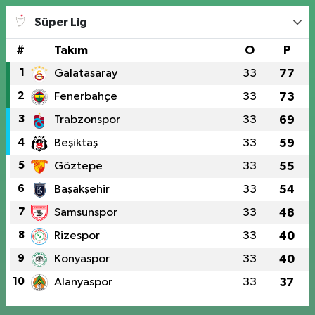
Süper Lig
#
Takım
O
P
1
Galatasaray
33
77
2
Fenerbahçe
33
73
3
Trabzonspor
33
69
4
Beşiktaş
33
59
5
Göztepe
33
55
6
Başakşehir
33
54
7
Samsunspor
33
48
8
Rizespor
33
40
9
Konyaspor
33
40
10
Alanyaspor
33
37