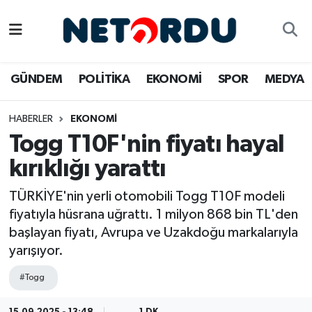
BİLİM-TEKNİK
Nöbetçi Eczaneler
GÜNDEM
POLİTİKA
EKONOMİ
SPOR
MEDYA
ÇALIŞMA HAYATI
Hava Durumu
HABERLER
EKONOMİ
DÜNYA
Namaz Vakitleri
Togg T10F'nin fiyatı hayal
EĞİTİM
Trafik Durumu
kırıklığı yarattı
EKONOMİ
Süper Lig Puan Durumu ve Fikstür
TÜRKİYE'nin yerli otomobili Togg T10F modeli
fiyatıyla hüsrana uğrattı. 1 milyon 868 bin TL'den
EMLAK
Tüm Manşetler
başlayan fiyatı, Avrupa ve Uzakdoğu markalarıyla
yarışıyor.
GÜNDEM
Son Dakika Haberleri
#Togg
İNSAN
Haber Arşivi