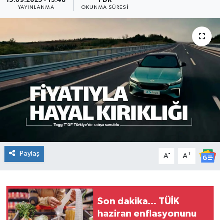
15.09.2025 - 13:48
1 DK
YAYINLANMA
OKUNMA SÜRESI
KADIN
KULTUR-SANAT
MAGAZİN
MEDYA
OTOMOBİL
ÖZEL HABER
Paylaş
-
+
A
A
POLİTİKA
RÖPORTAJ
Son dakika... TÜİK
haziran enflasyonunu
SAĞLIK