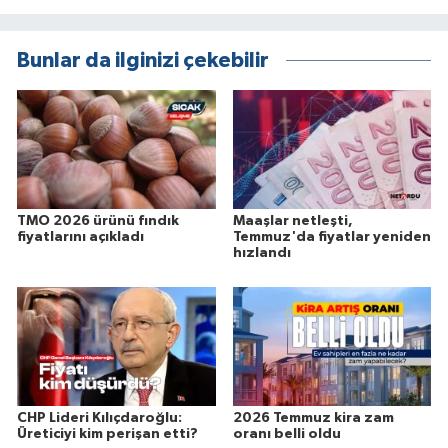
Bunlar da ilginizi çekebilir
TMO 2026 ürünü fındık
Maaşlar netleşti,
fiyatlarını açıkladı
Temmuz'da fiyatlar yeniden
hızlandı
CHP Lideri Kılıçdaroğlu:
2026 Temmuz kira zam
Üreticiyi kim perişan etti?
oranı belli oldu