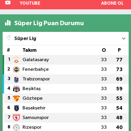
YOUTUBE
ABONE OL
Süper Lig Puan Durumu
Süper Lig
#
Takım
O
P
1
Galatasaray
33
77
2
Fenerbahçe
33
73
3
Trabzonspor
33
69
4
Beşiktaş
33
59
5
Göztepe
33
55
6
Başakşehir
33
54
7
Samsunspor
33
48
8
Rizespor
33
40