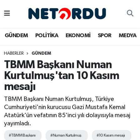
BİLİM-TEKNİK
Nöbetçi Eczaneler
GÜNDEM
POLİTİKA
EKONOMİ
SPOR
MEDYA
ÇALIŞMA HAYATI
Hava Durumu
HABERLER
GÜNDEM
DÜNYA
Namaz Vakitleri
TBMM Başkanı Numan
EĞİTİM
Trafik Durumu
Kurtulmuş'tan 10 Kasım
mesajı
EKONOMİ
Süper Lig Puan Durumu ve Fikstür
TBMM Başkanı Numan Kurtulmuş, Türkiye
EMLAK
Tüm Manşetler
Cumhuriyeti'nin kurucusu Gazi Mustafa Kemal
Atatürk'ün vefatının 85'inci yılı dolayısıyla mesaj
GÜNDEM
Son Dakika Haberleri
yayımladı.
İNSAN
Haber Arşivi
#TBMM Başkanı
#Numan Kurtulmuş
#10 Kasım mesajı