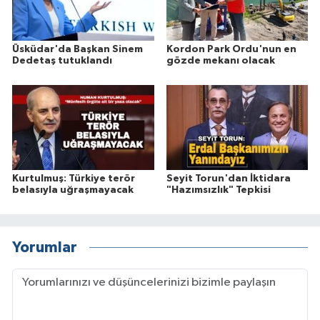
Üsküdar'da Başkan Sinem
Kordon Park Ordu'nun en
Dedetaş tutuklandı
gözde mekanı olacak
Kurtulmuş: Türkiye terör
Seyit Torun'dan İktidara
belasıyla uğraşmayacak
"Hazımsızlık" Tepkisi
Yorumlar