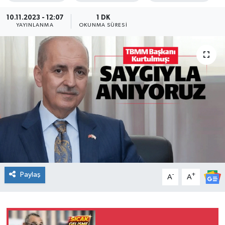
KADIN
10.11.2023 - 12:07
1 DK
YAYINLANMA
OKUNMA SÜRESI
KULTUR-SANAT
MAGAZİN
MEDYA
OTOMOBİL
ÖZEL HABER
POLİTİKA
Paylaş
-
+
A
A
RÖPORTAJ
SAĞLIK