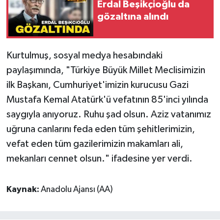
Erdal Beşikçioğlu da
gözaltına alındı
SPOR
TARIM
Kurtulmuş, sosyal medya hesabındaki
paylaşımında, "Türkiye Büyük Millet Meclisimizin
TEKNOLOJİ
ilk Başkanı, Cumhuriyet'imizin kurucusu Gazi
TURİZM
Mustafa Kemal Atatürk'ü vefatının 85'inci yılında
saygıyla anıyoruz. Ruhu şad olsun. Aziz vatanımız
VİDEO HABER
uğruna canlarını feda eden tüm şehitlerimizin,
vefat eden tüm gazilerimizin makamları ali,
YAŞAM
mekanları cennet olsun." ifadesine yer verdi.
Kaynak:
Anadolu Ajansı (AA)