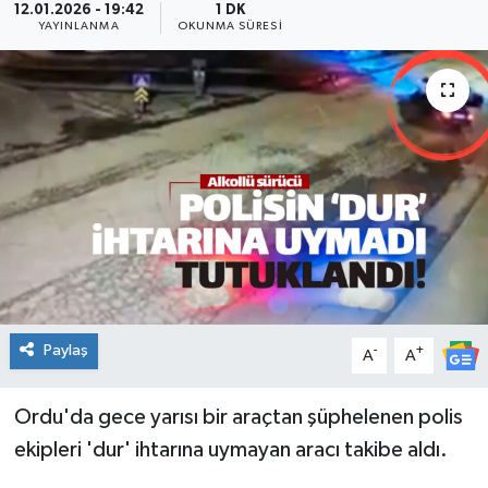
12.01.2026 - 19:42
1 DK
YAYINLANMA
OKUNMA SÜRESI
KADIN
KULTUR-SANAT
MAGAZİN
MEDYA
OTOMOBİL
ÖZEL HABER
Paylaş
-
+
A
A
POLİTİKA
Ordu'da gece yarısı bir araçtan şüphelenen polis
RÖPORTAJ
ekipleri 'dur' ihtarına uymayan aracı takibe aldı.
SAĞLIK