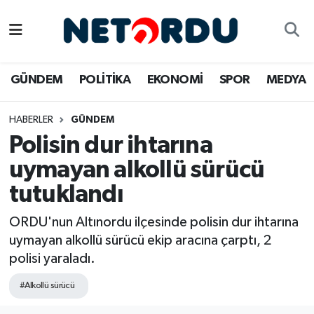
BİLİM-TEKNİK
Nöbetçi Eczaneler
GÜNDEM
POLİTİKA
EKONOMİ
SPOR
MEDYA
ÇALIŞMA HAYATI
Hava Durumu
HABERLER
GÜNDEM
DÜNYA
Namaz Vakitleri
Polisin dur ihtarına
EĞİTİM
Trafik Durumu
uymayan alkollü sürücü
tutuklandı
EKONOMİ
Süper Lig Puan Durumu ve Fikstür
ORDU'nun Altınordu ilçesinde polisin dur ihtarına
EMLAK
Tüm Manşetler
uymayan alkollü sürücü ekip aracına çarptı, 2
polisi yaraladı.
GÜNDEM
Son Dakika Haberleri
#Alkollü sürücü
İNSAN
Haber Arşivi