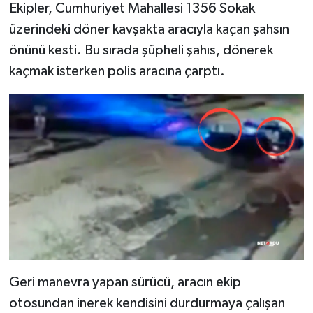
Ekipler, Cumhuriyet Mahallesi 1356 Sokak
üzerindeki döner kavşakta aracıyla kaçan şahsın
SPOR
önünü kesti. Bu sırada şüpheli şahıs, dönerek
TARIM
kaçmak isterken polis aracına çarptı.
TEKNOLOJİ
TURİZM
VİDEO HABER
YAŞAM
Geri manevra yapan sürücü, aracın ekip
otosundan inerek kendisini durdurmaya çalışan