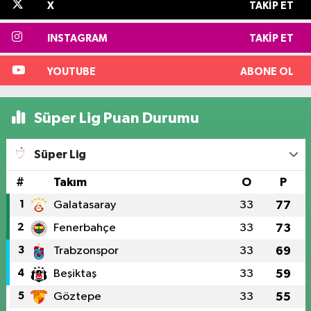
X
TAKIP ET
INSTAGRAM
TAKIP ET
YOUTUBE
ABONE OL
Süper Lig Puan Durumu
Süper Lig
#
Takım
O
P
1
Galatasaray
33
77
2
Fenerbahçe
33
73
3
Trabzonspor
33
69
4
Beşiktaş
33
59
5
Göztepe
33
55