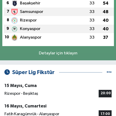
6
Başakşehir
33
54
7
Samsunspor
33
48
8
Rizespor
33
40
9
Konyaspor
33
40
10
Alanyaspor
33
37
Detaylar için tıklayın
Süper Lig Fikstür
15 Mayıs, Cuma
Rizespor - Beşiktaş
20:00
16 Mayıs, Cumartesi
Fatih Karagümrük - Alanyaspor
17:00