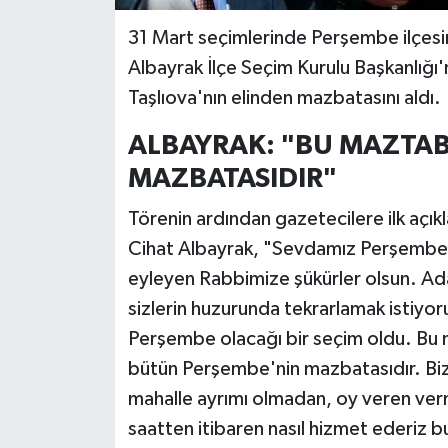
31 Mart seçimlerinde Perşembe ilçesin
SPOR
Albayrak İlçe Seçim Kurulu Başkanlığı
Taşlıova'nın elinden mazbatasını aldı.
TARIM
ALBAYRAK: "BU MAZTA
TEKNOLOJİ
MAZBATASIDIR"
TURİZM
Törenin ardından gazetecilere ilk aç
Cihat Albayrak, "Sevdamız Perşembe d
VİDEO HABER
eyleyen Rabbimize şükürler olsun. Ad
YAŞAM
sizlerin huzurunda tekrarlamak istiy
Perşembe olacağı bir seçim oldu. Bu m
bütün Perşembe'nin mazbatasıdır. Biz b
mahalle ayrımı olmadan, oy veren ve
saatten itibaren nasıl hizmet ederiz 