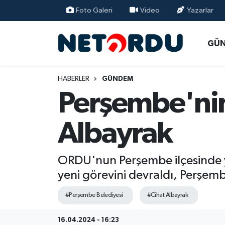
Foto Galeri
Video
Yazarlar
BİLİM-TEKNİK
Nöbetçi Eczaneler
GÜ
ÇALIŞMA HAYATI
Hava Durumu
HABERLER
GÜNDEM
DÜNYA
Namaz Vakitleri
Perşembe'nin
EĞİTİM
Trafik Durumu
Albayrak
EKONOMİ
Süper Lig Puan Durumu ve Fikstür
ORDU'nun Perşembe ilçesinde y
EMLAK
Tüm Manşetler
yeni görevini devraldı, Perşem
GÜNDEM
Son Dakika Haberleri
#Perşembe Belediyesi
#Cihat Albayrak
İNSAN
Haber Arşivi
16.04.2024 - 16:23