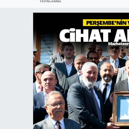
YAYINLANMA
KADIN
KULTUR-SANAT
MAGAZİN
MEDYA
OTOMOBİL
ÖZEL HABER
POLİTİKA
RÖPORTAJ
SAĞLIK