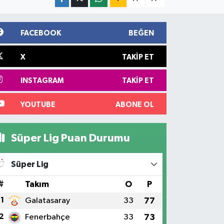
FACEBOOK
BEĞEN
X
TAKIP ET
INSTAGRAM
TAKIP ET
YOUTUBE
ABONE OL
Süper Lig Puan Durumu
Süper Lig
#
Takım
O
P
1
Galatasaray
33
77
2
Fenerbahçe
33
73