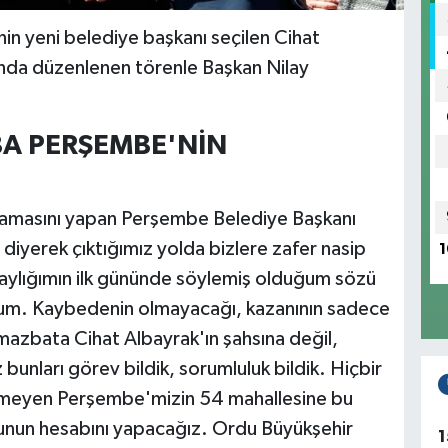
in yeni belediye başkanı seçilen Cihat
'nda düzenlenen törenle Başkan Nilay
BA PERŞEMBE'NİN
ıklamasını yapan Perşembe Belediye Başkanı
iyerek çıktığımız yolda bizlere zafer nasip
1
aylığımın ilk gününde söylemiş olduğum sözü
orum. Kaybedenin olmayacağı, kazanının sadece
azbata Cihat Albayrak'ın şahsına değil,
unları görev bildik, sorumluluk bildik. Hiçbir
rmeyen Perşembe'mizin 54 mahallesine bu
bunun hesabını yapacağız. Ordu Büyükşehir
1