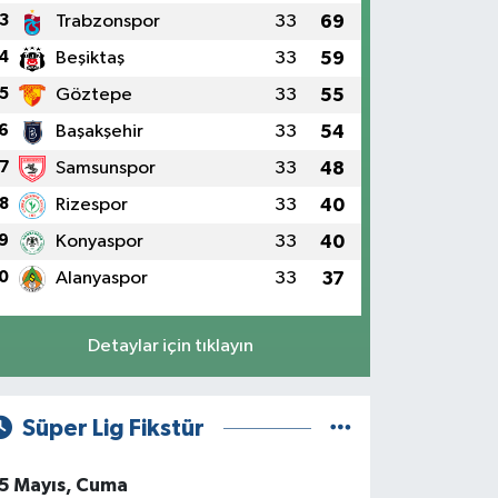
3
Trabzonspor
33
69
4
Beşiktaş
33
59
5
Göztepe
33
55
6
Başakşehir
33
54
7
Samsunspor
33
48
8
Rizespor
33
40
9
Konyaspor
33
40
0
Alanyaspor
33
37
Detaylar için tıklayın
Süper Lig Fikstür
5 Mayıs, Cuma