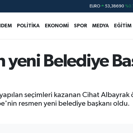
STERLİN
61,60380
%0.
G.ALTIN
6862,09000
%0.
NDEM
POLİTİKA
EKONOMİ
SPOR
MEDYA
EĞİTİM
BİST100
14.598,00
BITCOIN
79.591,74
%-1.
DOLAR
45,43620
%0.
 yeni Belediye Ba
EURO
53,38690
%0.
apılan seçimleri kazanan Cihat Albayrak
be'nin resmen yeni belediye başkanı oldu.