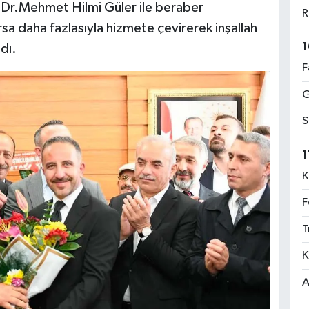
 Dr.Mehmet Hilmi Güler ile beraber
R
sa daha fazlasıyla hizmete çevirerek inşallah
1
ndı.
F
G
S
1
K
F
T
K
A