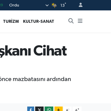
°
Ordu
18
13
19
TURİZM
KULTUR-SANAT
%0
82
02
şkanı Cihat
19
 önce mazbatasını ardından
-
+
A
A