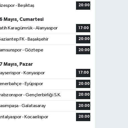
izespor - Beşiktaş
20:00
6 Mayıs, Cumartesi
atih Karagümrük - Alanyaspor
17:00
aziantep FK - Başakşehir
20:00
amsunspor - Göztepe
20:00
7 Mayıs, Pazar
ayserispor - Konyaspor
17:00
enerbahçe - Eyüpspor
20:00
rabzonspor - Gençlerbirliği S.K.
20:00
asımpaşa - Galatasaray
20:00
ntalyaspor - Kocaelispor
20:00