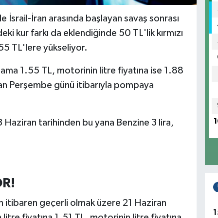
le İsrail-İran arasında başlayan savaş sonrası
eki kur farkı da eklendiğinde 50 TL'lik kırmızı
 55 TL'lere yükseliyor.
lama 1.55 TL, motorinin litre fiyatına ise 1.88
iran Perşembe günü itibarıyla pompaya
13 Haziran tarihinden bu yana Benzine 3 lira,
1
.
OR!
 itibaren geçerli olmak üzere 21 Haziran
1
tre fiyatına 1.51 TL, motorinin litre fiyatına