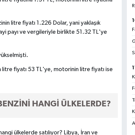
R
1
in litre fiyatı 1.226 Dolar, yani yaklaşık
F
i payı ve vergileriyle birlikte 51.32 TL'ye
G
S
yükselmişti.
1
itre fiyatı 53 TL'ye, motorinin litre fiyatı ise
K
F
T
BENZİNİ HANGİ ÜLKELERDE?
K
A
ngi ülkelerde satılıyor? Libya, İran ve