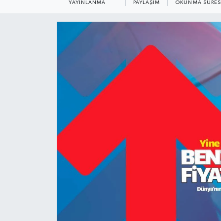
YAYINLANMA
PAYLAŞIM
OKUNMA SÜRES
KADIN
KULTUR-SANAT
MAGAZİN
MEDYA
OTOMOBİL
ÖZEL HABER
POLİTİKA
RÖPORTAJ
SAĞLIK