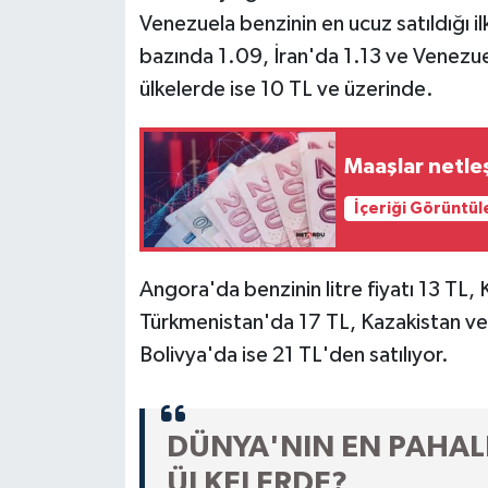
Venezuela benzinin en ucuz satıldığı ilk 
bazında 1.09, İran'da 1.13 ve Venezuel
ülkelerde ise 10 TL ve üzerinde.
Maaşlar netle
İçeriği Görüntül
Angora'da benzinin litre fiyatı 13 TL,
Türkmenistan'da 17 TL, Kazakistan ve
Bolivya'da ise 21 TL'den satılıyor.
DÜNYA'NIN EN PAHALI
ÜLKELERDE?