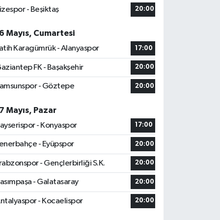
izespor - Beşiktaş
20:00
6 Mayıs, Cumartesi
atih Karagümrük - Alanyaspor
17:00
aziantep FK - Başakşehir
20:00
amsunspor - Göztepe
20:00
7 Mayıs, Pazar
ayserispor - Konyaspor
17:00
enerbahçe - Eyüpspor
20:00
rabzonspor - Gençlerbirliği S.K.
20:00
asımpaşa - Galatasaray
20:00
ntalyaspor - Kocaelispor
20:00