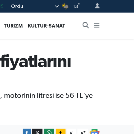
°
Ordu
13
18
19
TURİZM
KULTUR-SANAT
%0
82
02
iyatlarını
 motorinin litresi ise 56 TL'ye
-
+
A
A