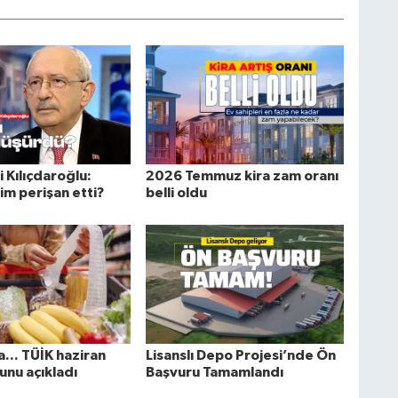
 Kılıçdaroğlu:
2026 Temmuz kira zam oranı
kim perişan etti?
belli oldu
... TÜİK haziran
Lisanslı Depo Projesi’nde Ön
unu açıkladı
Başvuru Tamamlandı