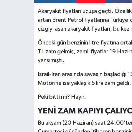
Akaryakıt fiyatları uçuşa geçti. Özellik
SPOR
artan Brent Petrol fiyatlarına Türkiye'd
çizgiyi aşan akaryakıt fiyatları, bu kez
TARIM
Önceki gün benzinin litre fiyatına orta
TEKNOLOJİ
TL zam gelmiş, zamlı fiyatlar 19 Haz
TURİZM
yansımıştı.
İsrail-İran arasında savaşın başladığı 
VİDEO HABER
Motorine ise yaklaşık 5 lira zam geldi
YAŞAM
Peki bitti mi? Hayır.
YENİ ZAM KAPIYI ÇALIY
Bu akşam (20 Haziran) saat 24:00'ten
Cumartesi gününden itibaren benzinin li