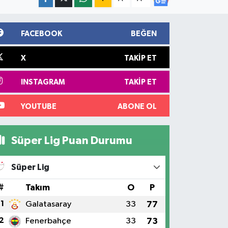
FACEBOOK
BEĞEN
X
TAKIP ET
INSTAGRAM
TAKIP ET
YOUTUBE
ABONE OL
Süper Lig Puan Durumu
Süper Lig
#
Takım
O
P
1
Galatasaray
33
77
2
Fenerbahçe
33
73