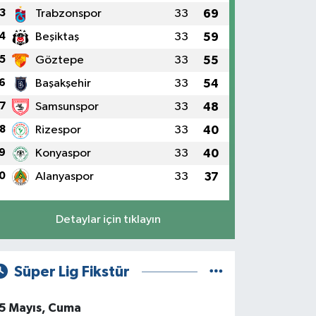
3
Trabzonspor
33
69
4
Beşiktaş
33
59
5
Göztepe
33
55
6
Başakşehir
33
54
7
Samsunspor
33
48
8
Rizespor
33
40
9
Konyaspor
33
40
0
Alanyaspor
33
37
Detaylar için tıklayın
Süper Lig Fikstür
5 Mayıs, Cuma