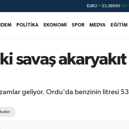
STERLİN
61,60380
%0.
G.ALTIN
6862,09000
%0.
NDEM
POLİTİKA
EKONOMİ
SPOR
MEDYA
EĞİTİM
BİST100
14.598,00
BITCOIN
79.591,74
%-1.
DOLAR
45,43620
%0.
 savaş akaryakıt f
amlar geliyor. Ordu'da benzinin litresi 53,
iyatları