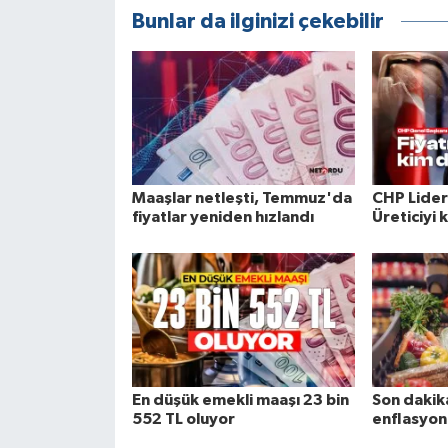
Bunlar da ilginizi çekebilir
Maaşlar netleşti, Temmuz'da
CHP Lideri
fiyatlar yeniden hızlandı
Üreticiyi 
En düşük emekli maaşı 23 bin
Son dakika
552 TL oluyor
enflasyon