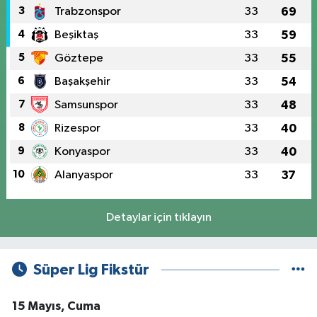
3
Trabzonspor
33
69
4
Beşiktaş
33
59
5
Göztepe
33
55
6
Başakşehir
33
54
7
Samsunspor
33
48
8
Rizespor
33
40
9
Konyaspor
33
40
10
Alanyaspor
33
37
Detaylar için tıklayın
Süper Lig Fikstür
15 Mayıs, Cuma