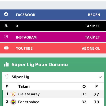
FACEBOOK
BEĞEN
X
TAKIP ET
INSTAGRAM
TAKIP ET
YOUTUBE
ABONE OL
Süper Lig Puan Durumu
Süper Lig
#
Takım
O
P
1
Galatasaray
33
77
2
Fenerbahçe
33
73