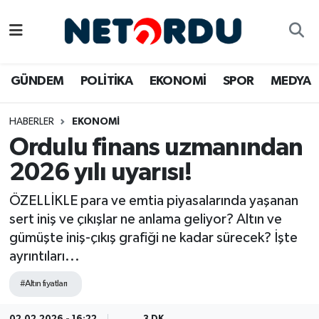
BİLİM-TEKNİK
Nöbetçi Eczaneler
GÜNDEM
POLİTİKA
EKONOMİ
SPOR
MEDYA
ÇALIŞMA HAYATI
Hava Durumu
HABERLER
EKONOMİ
DÜNYA
Namaz Vakitleri
Ordulu finans uzmanından
EĞİTİM
Trafik Durumu
2026 yılı uyarısı!
EKONOMİ
Süper Lig Puan Durumu ve Fikstür
ÖZELLİKLE para ve emtia piyasalarında yaşanan
sert iniş ve çıkışlar ne anlama geliyor? Altın ve
EMLAK
Tüm Manşetler
gümüşte iniş-çıkış grafiği ne kadar sürecek? İşte
ayrıntıları...
GÜNDEM
Son Dakika Haberleri
#Altın fiyatları
İNSAN
Haber Arşivi