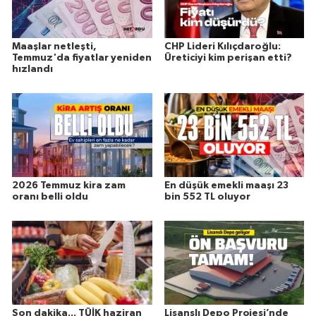
Maaşlar netleşti,
CHP Lideri Kılıçdaroğlu:
Temmuz'da fiyatlar yeniden
Üreticiyi kim perişan etti?
hızlandı
2026 Temmuz kira zam
En düşük emekli maaşı 23
oranı belli oldu
bin 552 TL oluyor
Son dakika... TÜİK haziran
Lisanslı Depo Projesi’nde