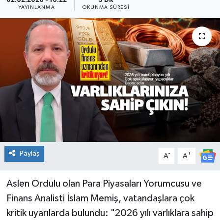
02.02.2026 - 16:22
3 DK
YAYINLANMA
OKUNMA SÜRESI
KADIN
KULTUR-SANAT
MAGAZİN
MEDYA
OTOMOBİL
ÖZEL HABER
Paylaş
-
+
A
A
POLİTİKA
Aslen Ordulu olan Para Piyasaları Yorumcusu ve
RÖPORTAJ
Finans Analisti İslam Memiş, vatandaşlara çok
kritik uyarılarda bulundu: "2026 yılı varlıklara sahip
SAĞLIK