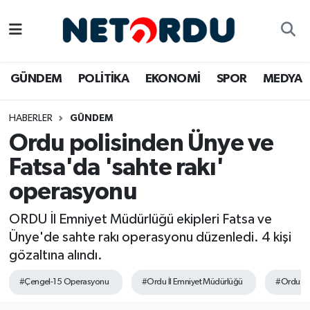
BİLİM-TEKNİK
Nöbetçi Eczaneler
GÜNDEM
POLİTİKA
EKONOMİ
SPOR
MEDYA
ÇALIŞMA HAYATI
Hava Durumu
HABERLER
GÜNDEM
DÜNYA
Namaz Vakitleri
Ordu polisinden Ünye ve
EĞİTİM
Trafik Durumu
Fatsa'da 'sahte rakı'
operasyonu
EKONOMİ
Süper Lig Puan Durumu ve Fikstür
ORDU İl Emniyet Müdürlüğü ekipleri Fatsa ve
EMLAK
Tüm Manşetler
Ünye'de sahte rakı operasyonu düzenledi. 4 kişi
gözaltına alındı.
GÜNDEM
Son Dakika Haberleri
#Çengel-15 Operasyonu
#Ordu İl Emniyet Müdürlüğü
#Ordu sa
İNSAN
Haber Arşivi