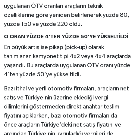
uygulanan ÖTV oranları araçların teknik
SPOR
özelliklerine göre yeniden belirlenerek yüzde 80,
yüzde 150 ve yüzde 220 oldu.
TARIM
O ORAN YÜZDE 4'TEN YÜZDE 50'YE YÜKSELTİLDİ
TEKNOLOJİ
En büyük artış ise pikap (pick-up) olarak
tanımlanan kamyonet tipi 4x2 veya 4x4 araçlarda
TURİZM
yaşandı. Bu araçlarda uygulanan ÖTV oranı yüzde
4'ten yüzde 50'ye yükseltildi.
VİDEO HABER
Bazı ithal ve yerli otomotiv firmaları, araçların net
YAŞAM
satış ve Türkiye'nin üzerine eklediği vergi
dilimlerini göstermeden direkt anahtar teslim
fiyatını açıklarken, bazı otomotiv firmaları da
önce araçların Türkiye'deki net satış fiyatını ve
ardından Türkiye'nin uyguladığı vergileri de