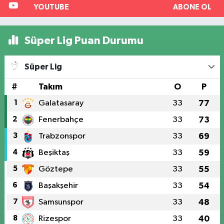
YOUTUBE
ABONE OL
Süper Lig Puan Durumu
Süper Lig
#
Takım
O
P
1
Galatasaray
33
77
2
Fenerbahçe
33
73
3
Trabzonspor
33
69
4
Beşiktaş
33
59
5
Göztepe
33
55
6
Başakşehir
33
54
7
Samsunspor
33
48
8
Rizespor
33
40