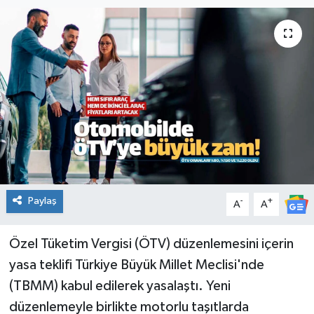
KADIN
KULTUR-SANAT
MAGAZİN
MEDYA
OTOMOBİL
Paylaş
-
+
ÖZEL HABER
A
A
POLİTİKA
Özel Tüketim Vergisi (ÖTV) düzenlemesini içerin
yasa teklifi Türkiye Büyük Millet Meclisi'nde
RÖPORTAJ
(TBMM) kabul edilerek yasalaştı. Yeni
düzenlemeyle birlikte motorlu taşıtlarda
SAĞLIK