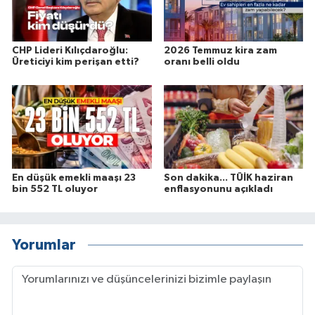
CHP Lideri Kılıçdaroğlu:
2026 Temmuz kira zam
Üreticiyi kim perişan etti?
oranı belli oldu
En düşük emekli maaşı 23
Son dakika... TÜİK haziran
bin 552 TL oluyor
enflasyonunu açıkladı
Yorumlar