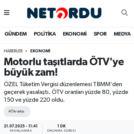
BİLİM-TEKNİK
Nöbetçi Eczaneler
GÜNDEM
POLİTİKA
EKONOMİ
SPOR
MEDYA
ÇALIŞMA HAYATI
Hava Durumu
HABERLER
EKONOMİ
DÜNYA
Namaz Vakitleri
Motorlu taşıtlarda ÖTV'ye
EĞİTİM
Trafik Durumu
büyük zam!
EKONOMİ
Süper Lig Puan Durumu ve Fikstür
ÖZEL Tüketim Vergisi düzenlemesi TBMM'den
geçerek yasalaştı. ÖTV oranları yüzde 80, yüzde
EMLAK
Tüm Manşetler
150 ve yüzde 220 oldu.
#Ötv artışı
GÜNDEM
Son Dakika Haberleri
21.07.2025 - 11:41
1 DK
İNSAN
Haber Arşivi
YAYINLANMA
OKUNMA SÜRESI