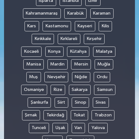
Isparta
İstanbul
İzmir
Kahramanmaraş
Karabük
Karaman
Kars
Kastamonu
Kayseri
Kilis
Kırıkkale
Kırklareli
Kırşehir
Kocaeli
Konya
Kütahya
Malatya
Manisa
Mardin
Mersin
Muğla
Muş
Nevşehir
Niğde
Ordu
Osmaniye
Rize
Sakarya
Samsun
Şanlıurfa
Siirt
Sinop
Sivas
Şırnak
Tekirdağ
Tokat
Trabzon
Tunceli
Uşak
Van
Yalova