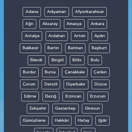
Adana
Adıyaman
Afyonkarahisar
SPOR
Ağrı
Aksaray
Amasya
Ankara
TARIM
Antalya
Ardahan
Artvin
Aydın
TEKNOLOJİ
Balıkesir
Bartın
Batman
Bayburt
TURİZM
Bilecik
Bingöl
Bitlis
Bolu
Burdur
Bursa
Çanakkale
Çankırı
VİDEO HABER
Çorum
Denizli
Diyarbakır
Düzce
YAŞAM
Edirne
Elazığ
Erzincan
Erzurum
Eskişehir
Gaziantep
Giresun
Gümüşhane
Hakkâri
Hatay
Iğdır