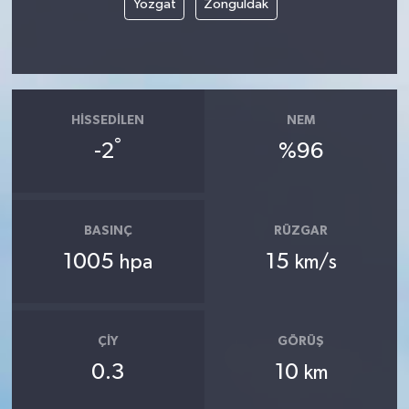
Yozgat
Zonguldak
HISSEDILEN
NEM
°
-2
%96
BASINÇ
RÜZGAR
1005
15
hpa
km/s
ÇIY
GÖRÜŞ
0.3
10
km