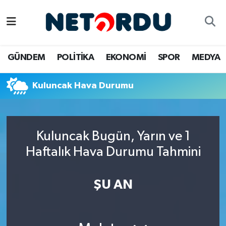
BİLİM-TEKNİK
Nöbetçi Eczaneler
GÜNDEM
POLİTİKA
EKONOMİ
SPOR
MEDYA
ÇALIŞMA HAYATI
Hava Durumu
Kuluncak Hava Durumu
DÜNYA
Namaz Vakitleri
EĞİTİM
Trafik Durumu
Kuluncak Bugün, Yarın ve 1
EKONOMİ
Süper Lig Puan Durumu ve Fikstür
Haftalık Hava Durumu Tahmini
EMLAK
Tüm Manşetler
ŞU AN
GÜNDEM
Son Dakika Haberleri
İNSAN
Haber Arşivi