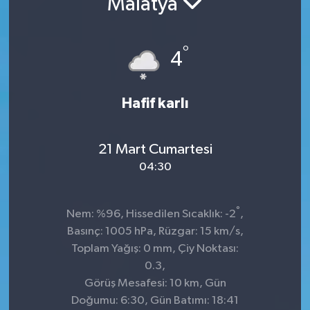
Malatya
KADIN
°
4
KULTUR-SANAT
MAGAZİN
Hafif karlı
MEDYA
21 Mart Cumartesi
OTOMOBİL
04:30
ÖZEL HABER
°
Nem: %96, Hissedilen Sıcaklık: -2
,
Basınç: 1005 hPa, Rüzgar: 15 km/s,
POLİTİKA
Toplam Yağış: 0 mm, Çiy Noktası:
0.3,
RÖPORTAJ
Görüş Mesafesi: 10 km, Gün
Doğumu: 6:30, Gün Batımı: 18:41
SAĞLIK