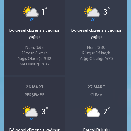
°
°
1
3
Bölgesel düzensiz yağmur
Bölgesel düzensiz yağmur
yağışlı
yağışlı
Nem: %92
Nem: %80
Rüzgar: 8 km/h
Rüzgar: 15 km/h
Yağış Olasılığı: %82
Yağış Olasılığı: %75
Kar Olasılığı: %37
26 MART
27 MART
PERŞEMBE
CUMA
°
°
3
7
Bölgesel düzensiz yağmur
Parçalı Bulutlu