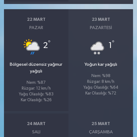
22 MART
23 MART
PAZAR
PAZARTESI
°
°
2
1
Bölgesel düzensiz yağmur
Yoğun kar yağışlı
yağışlı
Nem: %98
Rüzgar: 8 km/h
Nem: %87
Yağış Olasılığı: %64
Rüzgar: 12 km/h
Kar Olasılığı: %72
Yağış Olasılığı: %83
Kar Olasılığı: %26
24 MART
25 MART
SALI
ÇARŞAMBA