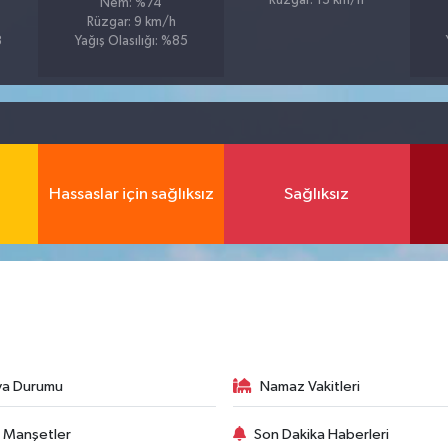
Rüzgar: 13 km/h
Nem: %74
Rüzgar: 9 km/h
8
Yağış Olasılığı: %85
Hassaslar için sağlıksız
Sağlıksız
va Durumu
Namaz Vakitleri
 Manşetler
Son Dakika Haberleri