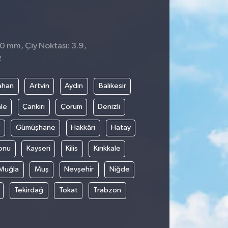
 0 mm, Çiy Noktası: 3.9,
2
ahan
Artvin
Aydın
Balıkesir
le
Çankırı
Çorum
Denizli
Gümüşhane
Hakkâri
Hatay
onu
Kayseri
Kilis
Kırıkkale
Muğla
Muş
Nevşehir
Niğde
Tekirdağ
Tokat
Trabzon