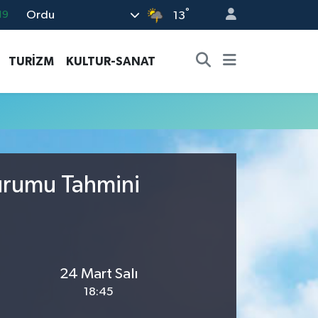
°
Ordu
19
13
18
TURİZM
KULTUR-SANAT
19
%0
82
02
Durumu Tahmini
24 Mart Salı
18:45