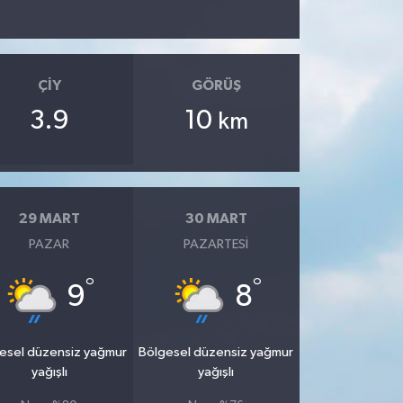
ÇIY
GÖRÜŞ
3.9
10
km
29 MART
30 MART
PAZAR
PAZARTESI
°
°
9
8
esel düzensiz yağmur
Bölgesel düzensiz yağmur
yağışlı
yağışlı