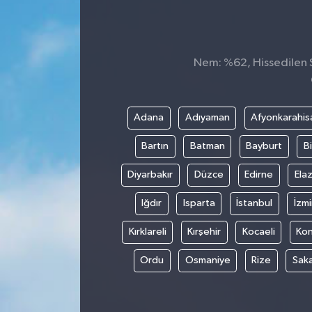
KADIN
KULTUR-SANAT
Nem: %62, Hissedilen S
MAGAZİN
Adana
Adıyaman
Afyonkarahis
MEDYA
Bartın
Batman
Bayburt
Bi
OTOMOBİL
Diyarbakır
Düzce
Edirne
Elaz
ÖZEL HABER
Iğdır
Isparta
İstanbul
İzmi
Kırklareli
Kırşehir
Kocaeli
Ko
POLİTİKA
Ordu
Osmaniye
Rize
Sak
RÖPORTAJ
SAĞLIK