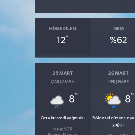
SPOR
HISSEDILEN
NEM
TARIM
°
12
%62
TEKNOLOJİ
TURİZM
25 MART
26 MART
VİDEO HABER
ÇARŞAMBA
PERŞEMBE
YAŞAM
°
°
8
8
Orta kuvvetli yağmurlu
Bölgesel düzensiz y
yağışlı
Nem: %75