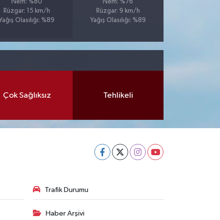
Nem: %80
Nem: %76
Rüzgar: 15 km/h
Rüzgar: 9 km/h
Yağış Olasılığı: %89
Yağış Olasılığı: %89
Çok Sağlıksız
Tehlikeli
Trafik Durumu
Haber Arşivi