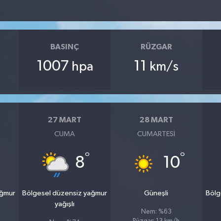
BASINÇ
RÜZGAR
1007
11
hpa
km/s
27 MART
28 MART
CUMA
CUMARTESI
°
°
8
10
ağmur
Bölgesel düzensiz yağmur
Güneşli
Bölg
yağışlı
Nem: %63