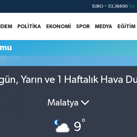
EURO
53,38690
%0.
STERLİN
61,60380
%0.
NDEM
POLİTİKA
EKONOMİ
SPOR
MEDYA
EĞİTİM
G.ALTIN
6862,09000
%0.
BİST100
14.598,00
umu
BITCOIN
79.591,74
%-1.
DOLAR
45,43620
%0.
gün, Yarın ve 1 Haftalık Hava 
Malatya
°
9