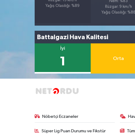
Rüzgar: 15 km/h
Nem: %83
Yağış Olasılığı: %89
Rüzgar: 9 km/h
Yağış Olasılığı: %8
Battalgazi Hava Kalitesi
İyi
1
Orta
Nöbetçi Eczaneler
Ha
Süper Lig Puan Durumu ve Fikstür
Tüm