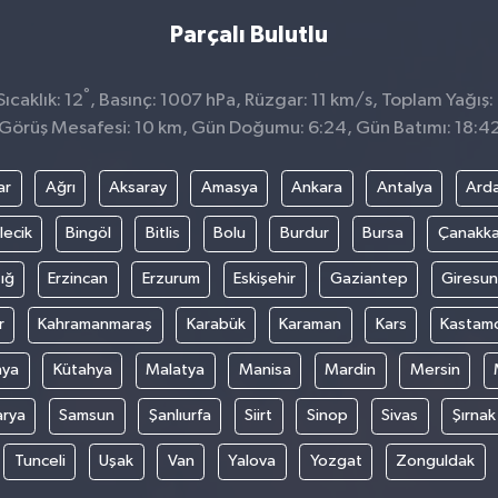
Parçalı Bulutlu
°
ıcaklık: 12
, Basınç: 1007 hPa, Rüzgar: 11 km/s, Toplam Yağış:
Görüş Mesafesi: 10 km, Gün Doğumu: 6:24, Gün Batımı: 18:4
ar
Ağrı
Aksaray
Amasya
Ankara
Antalya
Ard
lecik
Bingöl
Bitlis
Bolu
Burdur
Bursa
Çanakka
ığ
Erzincan
Erzurum
Eskişehir
Gaziantep
Giresun
r
Kahramanmaraş
Karabük
Karaman
Kars
Kastam
nya
Kütahya
Malatya
Manisa
Mardin
Mersin
arya
Samsun
Şanlıurfa
Siirt
Sinop
Sivas
Şırnak
Tunceli
Uşak
Van
Yalova
Yozgat
Zonguldak