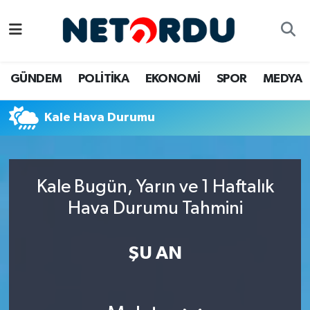
BİLİM-TEKNİK
Nöbetçi Eczaneler
GÜNDEM
POLİTİKA
EKONOMİ
SPOR
MEDYA
ÇALIŞMA HAYATI
Hava Durumu
Kale Hava Durumu
DÜNYA
Namaz Vakitleri
EĞİTİM
Trafik Durumu
Kale Bugün, Yarın ve 1 Haftalık
EKONOMİ
Süper Lig Puan Durumu ve Fikstür
Hava Durumu Tahmini
EMLAK
Tüm Manşetler
ŞU AN
GÜNDEM
Son Dakika Haberleri
İNSAN
Haber Arşivi