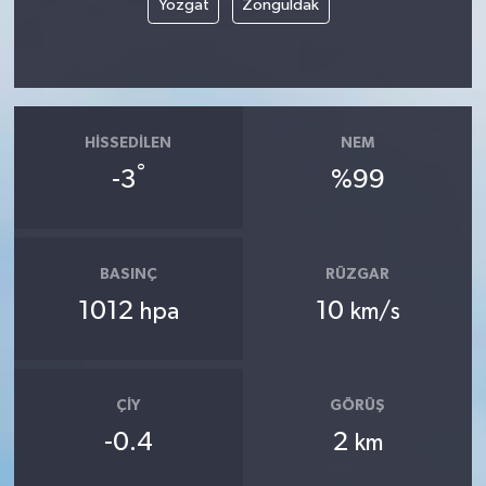
Yozgat
Zonguldak
HISSEDILEN
NEM
°
-3
%99
BASINÇ
RÜZGAR
1012
10
hpa
km/s
ÇIY
GÖRÜŞ
-0.4
2
km