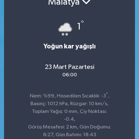
Malatya
KADIN
°
1
KULTUR-SANAT
MAGAZİN
Yoğun kar yağışlı
MEDYA
23 Mart Pazartesi
OTOMOBİL
06:00
ÖZEL HABER
°
Nem: %99, Hissedilen Sıcaklık: -3
,
Basınç: 1012 hPa, Rüzgar: 10 km/s,
POLİTİKA
Toplam Yağış: 0 mm, Çiy Noktası:
-0.4,
RÖPORTAJ
Görüş Mesafesi: 2 km, Gün Doğumu:
6:27, Gün Batımı: 18:43
SAĞLIK