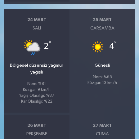
24 MART
25 MART
SALI
ÇARŞAMBA
°
°
2
4
Bölgesel düzensiz yağmur
Güneşli
yağışlı
Nem: %65
Rüzgar: 13 km/h
Nem: %81
Rüzgar: 9 km/h
Yağış Olasılığı: %87
Kar Olasılığı: %22
26 MART
27 MART
PERŞEMBE
CUMA