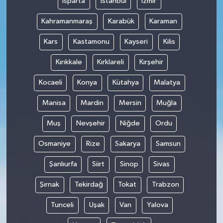
Isparta
İstanbul
İzmir
Kahramanmaraş
Karabük
Karaman
Kars
Kastamonu
Kayseri
Kilis
Kırıkkale
Kırklareli
Kırşehir
Kocaeli
Konya
Kütahya
Malatya
Manisa
Mardin
Mersin
Muğla
Muş
Nevşehir
Niğde
Ordu
Osmaniye
Rize
Sakarya
Samsun
Şanlıurfa
Siirt
Sinop
Sivas
Şırnak
Tekirdağ
Tokat
Trabzon
Tunceli
Uşak
Van
Yalova