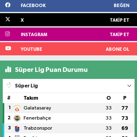
FACEBOOK
BEĞEN
X
TAKIP ET
INSTAGRAM
TAKIP ET
YOUTUBE
ABONE OL
Süper Lig Puan Durumu
Süper Lig
#
Takım
O
P
1
Galatasaray
33
77
2
Fenerbahçe
33
73
3
Trabzonspor
33
69