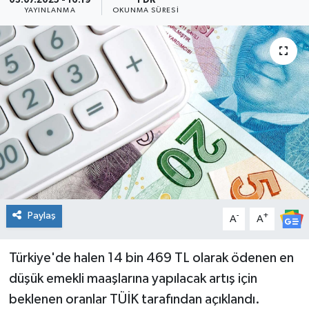
03.07.2025 - 16:19
1 DK
YAYINLANMA
OKUNMA SÜRESI
KADIN
KULTUR-SANAT
MAGAZİN
MEDYA
OTOMOBİL
ÖZEL HABER
Paylaş
-
+
A
A
POLİTİKA
Türkiye'de halen 14 bin 469 TL olarak ödenen en
RÖPORTAJ
düşük emekli maaşlarına yapılacak artış için
beklenen oranlar TÜİK tarafından açıklandı.
SAĞLIK