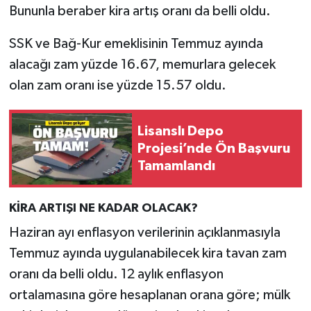
Bununla beraber kira artış oranı da belli oldu.
SPOR
SSK ve Bağ-Kur emeklisinin Temmuz ayında
alacağı zam yüzde 16.67, memurlara gelecek
TARIM
olan zam oranı ise yüzde 15.57 oldu.
TEKNOLOJİ
Lisanslı Depo
TURİZM
Projesi’nde Ön Başvuru
Tamamlandı
VİDEO HABER
KİRA ARTIŞI NE KADAR OLACAK?
YAŞAM
Haziran ayı enflasyon verilerinin açıklanmasıyla
Temmuz ayında uygulanabilecek kira tavan zam
oranı da belli oldu. 12 aylık enflasyon
ortalamasına göre hesaplanan orana göre; mülk