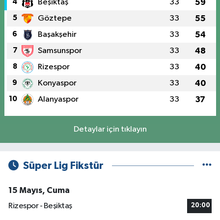
4
Beşiktaş
33
59
5
Göztepe
33
55
6
Başakşehir
33
54
7
Samsunspor
33
48
8
Rizespor
33
40
9
Konyaspor
33
40
10
Alanyaspor
33
37
Detaylar için tıklayın
Süper Lig Fikstür
15 Mayıs, Cuma
Rizespor - Beşiktaş
20:00