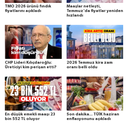
TMO 2026 ürünü fındık
Maaşlar netleşti,
fiyatlarını açıkladı
Temmuz'da fiyatlar yeniden
hızlandı
CHP Lideri Kılıçdaroğlu:
2026 Temmuz kira zam
Üreticiyi kim perişan etti?
oranı belli oldu
En düşük emekli maaşı 23
Son dakika... TÜİK haziran
bin 552 TL oluyor
enflasyonunu açıkladı