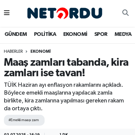
BİLİM-TEKNİK
Nöbetçi Eczaneler
GÜNDEM
POLİTİKA
EKONOMİ
SPOR
MEDYA
ÇALIŞMA HAYATI
Hava Durumu
HABERLER
EKONOMİ
DÜNYA
Namaz Vakitleri
Maaş zamları tabanda, kira
EĞİTİM
Trafik Durumu
zamları ise tavan!
EKONOMİ
Süper Lig Puan Durumu ve Fikstür
TÜİK Haziran ayı enflasyon rakamlarını açıkladı.
Böylece emekli maaşlarına yapılacak zamla
EMLAK
Tüm Manşetler
birlikte, kira zamlarına yapılması gereken rakam
da ortaya çıktı.
GÜNDEM
Son Dakika Haberleri
#Emekli maaşı zam
İNSAN
Haber Arşivi