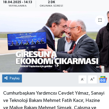
18.04.2025 - 14:13
2 DK
YAYINLANMA
OKUNMA SÜRESI
KADIN
KULTUR-SANAT
MAGAZİN
MEDYA
OTOMOBİL
ÖZEL HABER
Paylaş
-
+
A
A
POLİTİKA
Cumhurbaşkanı Yardımcısı Cevdet Yılmaz, Sanayi
RÖPORTAJ
ve Teknoloji Bakanı Mehmet Fatih Kacır, Hazine
ve Maliye Bakanı Mehmet Şimşek, Çalışma ve
SAĞLIK