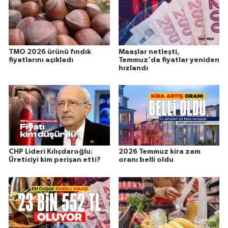
TMO 2026 ürünü fındık
Maaşlar netleşti,
fiyatlarını açıkladı
Temmuz'da fiyatlar yeniden
hızlandı
CHP Lideri Kılıçdaroğlu:
2026 Temmuz kira zam
Üreticiyi kim perişan etti?
oranı belli oldu