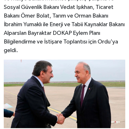
Sosyal Güvenlik Bakanı Vedat Işıkhan, Ticaret
SPOR
Bakanı Ömer Bolat, Tarım ve Orman Bakanı
İbrahim Yumaklı ile Enerji ve Tabii Kaynaklar Bakanı
TARIM
Alparslan Bayraktar DOKAP Eylem Planı
Bilgilendirme ve İstişare Toplantısı için Ordu'ya
TEKNOLOJİ
geldi.
TURİZM
VİDEO HABER
YAŞAM