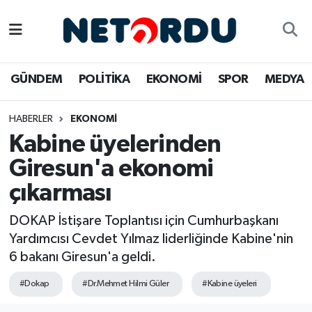
BİLİM-TEKNİK
Nöbetçi Eczaneler
GÜNDEM
POLİTİKA
EKONOMİ
SPOR
MEDYA
ÇALIŞMA HAYATI
Hava Durumu
HABERLER
EKONOMİ
DÜNYA
Namaz Vakitleri
Kabine üyelerinden
EĞİTİM
Trafik Durumu
Giresun'a ekonomi
çıkarması
EKONOMİ
Süper Lig Puan Durumu ve Fikstür
DOKAP İstişare Toplantısı için Cumhurbaşkanı
EMLAK
Tüm Manşetler
Yardımcısı Cevdet Yılmaz liderliğinde Kabine'nin
6 bakanı Giresun'a geldi.
GÜNDEM
Son Dakika Haberleri
#Dokap
#Dr.Mehmet Hilmi Güler
#Kabine üyeleri
İNSAN
Haber Arşivi