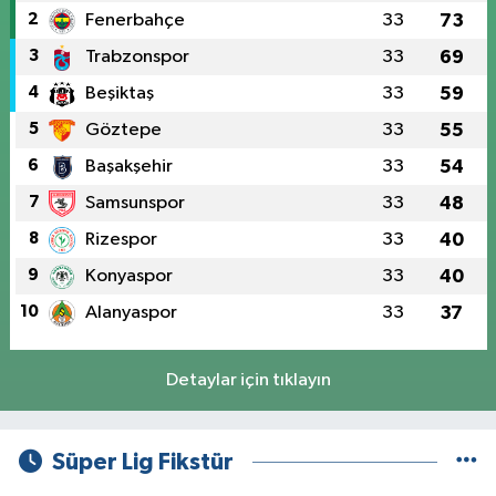
2
Fenerbahçe
33
73
3
Trabzonspor
33
69
4
Beşiktaş
33
59
5
Göztepe
33
55
6
Başakşehir
33
54
7
Samsunspor
33
48
8
Rizespor
33
40
9
Konyaspor
33
40
10
Alanyaspor
33
37
Detaylar için tıklayın
Süper Lig Fikstür