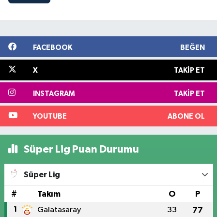
FACEBOOK
BEĞEN
X
TAKIP ET
INSTAGRAM
TAKIP ET
YOUTUBE
ABONE OL
Süper Lig Puan Durumu
Süper Lig
#
Takım
O
P
1
Galatasaray
33
77