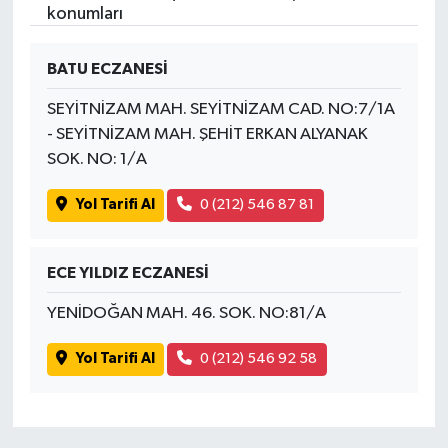
konumları
SPOR
BATU ECZANESİ
TARIM
SEYİTNİZAM MAH. SEYİTNİZAM CAD. NO:7/1A
- SEYİTNİZAM MAH. ŞEHİT ERKAN ALYANAK
TEKNOLOJİ
SOK. NO: 1/A
TURİZM
Yol Tarifi Al
0 (212) 546 87 81
VİDEO HABER
ECE YILDIZ ECZANESİ
YAŞAM
YENİDOĞAN MAH. 46. SOK. NO:81/A
Yol Tarifi Al
0 (212) 546 92 58