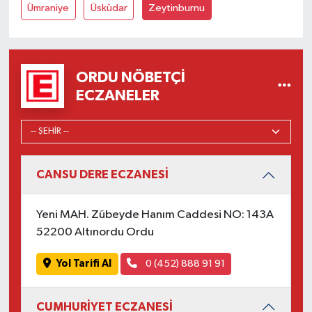
Ümraniye
Üsküdar
Zeytinburnu
ORDU NÖBETÇI
ECZANELER
CANSU DERE ECZANESİ
Yeni MAH. Zübeyde Hanım Caddesi NO: 143A
52200 Altınordu Ordu
Yol Tarifi Al
0 (452) 888 91 91
CUMHURİYET ECZANESİ