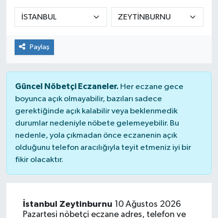
KADIN
KULTUR-SANAT
Paylaş
MAGAZİN
Güncel Nöbetçi Eczaneler.
Her eczane gece
MEDYA
boyunca açık olmayabilir, bazıları sadece
gerektiğinde açık kalabilir veya beklenmedik
OTOMOBİL
durumlar nedeniyle nöbete gelemeyebilir. Bu
nedenle, yola çıkmadan önce eczanenin açık
ÖZEL HABER
olduğunu telefon aracılığıyla teyit etmeniz iyi bir
fikir olacaktır.
POLİTİKA
RÖPORTAJ
İstanbul Zeytinburnu
10 Ağustos 2026
Pazartesi nöbetçi eczane adres, telefon ve
SAĞLIK