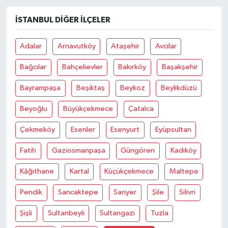
İSTANBUL DIĞER İLÇELER
Adalar
Arnavutköy
Ataşehir
Avcılar
Bağcılar
Bahçelievler
Bakırköy
Başakşehir
Bayrampaşa
Beşiktaş
Beykoz
Beylikdüzü
Beyoğlu
Büyükçekmece
Çatalca
Çekmeköy
Esenler
Esenyurt
Eyüpsultan
Fatih
Gaziosmanpaşa
Güngören
Kadıköy
Kâğıthane
Kartal
Küçükçekmece
Maltepe
Pendik
Sancaktepe
Sarıyer
Şile
Silivri
Şişli
Sultanbeyli
Sultangazi
Tuzla