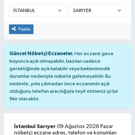
KADIN
KULTUR-SANAT
Paylaş
MAGAZİN
Güncel Nöbetçi Eczaneler.
Her eczane gece
MEDYA
boyunca açık olmayabilir, bazıları sadece
gerektiğinde açık kalabilir veya beklenmedik
OTOMOBİL
durumlar nedeniyle nöbete gelemeyebilir. Bu
nedenle, yola çıkmadan önce eczanenin açık
ÖZEL HABER
olduğunu telefon aracılığıyla teyit etmeniz iyi bir
fikir olacaktır.
POLİTİKA
RÖPORTAJ
İstanbul Sarıyer
09 Ağustos 2026 Pazar
nöbetçi eczane adres, telefon ve konumları
SAĞLIK