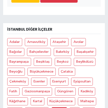
İSTANBUL DIĞER İLÇELER
Adalar
Arnavutköy
Ataşehir
Avcılar
Bağcılar
Bahçelievler
Bakırköy
Başakşehir
Bayrampaşa
Beşiktaş
Beykoz
Beylikdüzü
Beyoğlu
Büyükçekmece
Çatalca
Çekmeköy
Esenler
Esenyurt
Eyüpsultan
Fatih
Gaziosmanpaşa
Güngören
Kadıköy
Kâğıthane
Kartal
Küçükçekmece
Maltepe