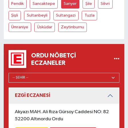
Pendik
Sancaktepe
Sarıyer
Şile
Silivri
Şişli
Sultanbeyli
Sultangazi
Tuzla
Ümraniye
Üsküdar
Zeytinburnu
ORDU NÖBETÇI
ECZANELER
EZGİ ECZANESİ
Akyazı MAH. Ali Rıza Gürsoy Caddesi NO: 82
52200 Altınordu Ordu