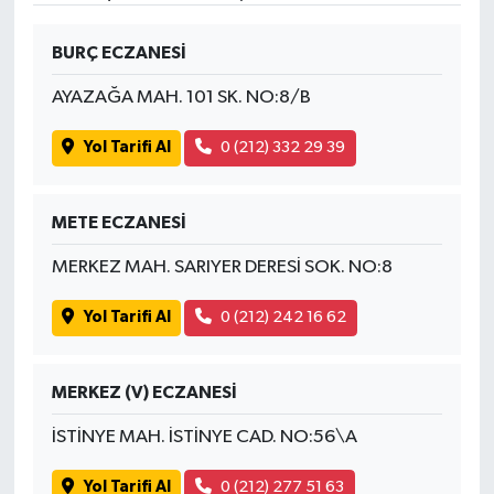
SPOR
BURÇ ECZANESİ
AYAZAĞA MAH. 101 SK. NO:8/B
TARIM
Yol Tarifi Al
0 (212) 332 29 39
TEKNOLOJİ
TURİZM
METE ECZANESİ
MERKEZ MAH. SARIYER DERESİ SOK. NO:8
VİDEO HABER
Yol Tarifi Al
0 (212) 242 16 62
YAŞAM
MERKEZ (V) ECZANESİ
İSTİNYE MAH. İSTİNYE CAD. NO:56\A
Yol Tarifi Al
0 (212) 277 51 63