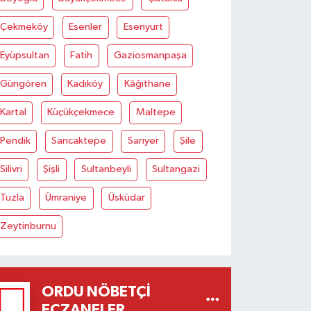
Çekmeköy
Esenler
Esenyurt
Eyüpsultan
Fatih
Gaziosmanpaşa
Güngören
Kadıköy
Kâğıthane
Kartal
Küçükçekmece
Maltepe
Pendik
Sancaktepe
Sarıyer
Şile
Silivri
Şişli
Sultanbeyli
Sultangazi
Tuzla
Ümraniye
Üsküdar
Zeytinburnu
ORDU NÖBETÇI
ECZANELER