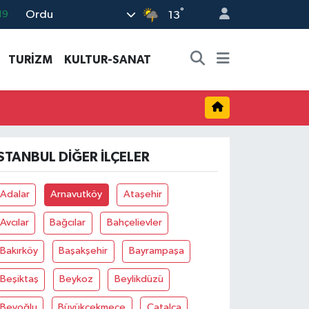
°
Ordu
19
13
18
TURİZM
KULTUR-SANAT
19
%0
82
02
İSTANBUL DIĞER İLÇELER
Adalar
Arnavutköy
Ataşehir
Avcılar
Bağcılar
Bahçelievler
Bakırköy
Başakşehir
Bayrampaşa
Beşiktaş
Beykoz
Beylikdüzü
Beyoğlu
Büyükçekmece
Çatalca