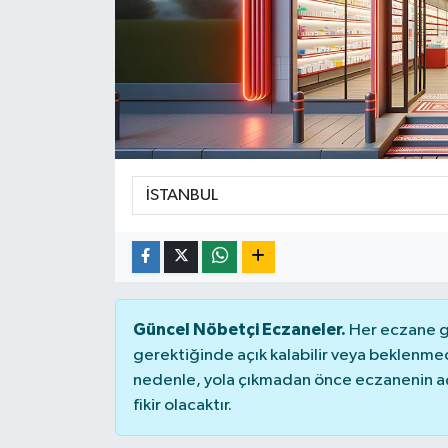
KADIN
KULTUR-SANAT
MAGAZİN
MEDYA
OTOMOBİL
ÖZEL HABER
Güncel Nöbetçi Eczaneler.
Her eczane ge
POLİTİKA
gerektiğinde açık kalabilir veya beklenme
nedenle, yola çıkmadan önce eczanenin açık
RÖPORTAJ
fikir olacaktır.
SAĞLIK