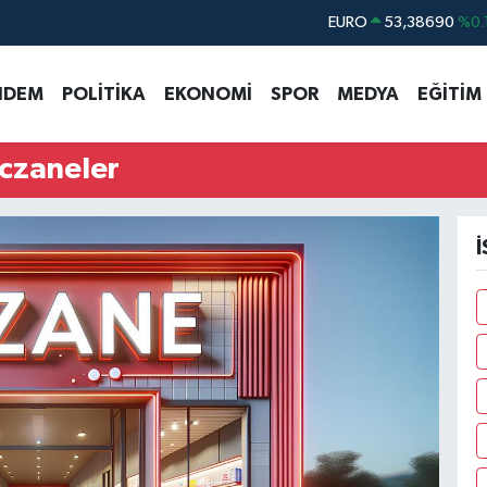
EURO
53,38690
%0.
STERLİN
61,60380
%0.
NDEM
POLİTİKA
EKONOMİ
SPOR
MEDYA
EĞİTİM
G.ALTIN
6862,09000
%0.
BİST100
14.598,00
czaneler
BITCOIN
79.591,74
%-1.
DOLAR
45,43620
%0.