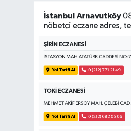
SPOR
İstanbul Arnavutköy
08
nöbetçi eczane adres, te
TARIM
TEKNOLOJİ
ŞİRİN ECZANESİ
İSTASYON MAH.ATATÜRK CADDESİ NO:
TURİZM
Yol Tarifi Al
0 (212) 771 21 49
VİDEO HABER
YAŞAM
TOKİ ECZANESİ
MEHMET AKİF ERSOY MAH. ÇELEBİ CAD.
Yol Tarifi Al
0 (212) 682 05 06