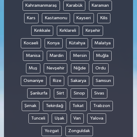
Kahramanmaraş
Karabük
Karaman
Kars
Kastamonu
Kayseri
Kilis
Kırıkkale
Kırklareli
Kırşehir
Kocaeli
Konya
Kütahya
Malatya
Manisa
Mardin
Mersin
Muğla
Muş
Nevşehir
Niğde
Ordu
Osmaniye
Rize
Sakarya
Samsun
Şanlıurfa
Siirt
Sinop
Sivas
Şırnak
Tekirdağ
Tokat
Trabzon
Tunceli
Uşak
Van
Yalova
Yozgat
Zonguldak