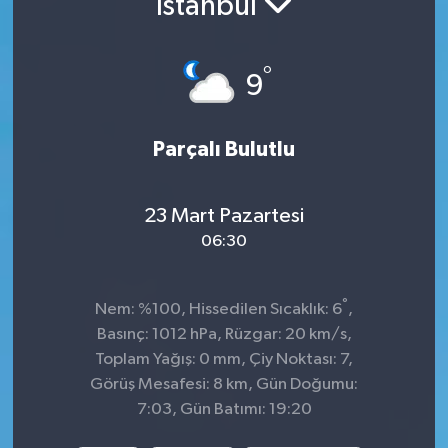
İstanbul
KADIN
°
9
KULTUR-SANAT
MAGAZİN
Parçalı Bulutlu
MEDYA
23 Mart Pazartesi
OTOMOBİL
06:30
ÖZEL HABER
°
Nem: %100, Hissedilen Sıcaklık: 6
,
Basınç: 1012 hPa, Rüzgar: 20 km/s,
POLİTİKA
Toplam Yağış: 0 mm, Çiy Noktası: 7,
Görüş Mesafesi: 8 km, Gün Doğumu:
RÖPORTAJ
7:03, Gün Batımı: 19:20
SAĞLIK