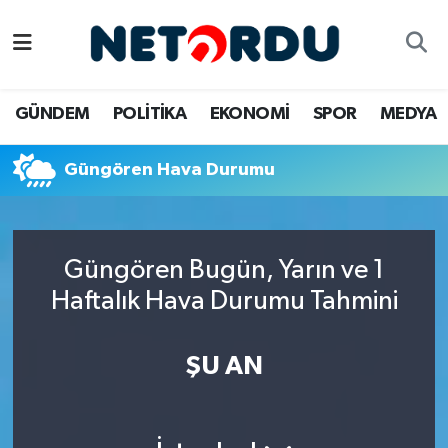
BİLİM-TEKNİK
Nöbetçi Eczaneler
GÜNDEM
POLİTİKA
EKONOMİ
SPOR
MEDYA
ÇALIŞMA HAYATI
Hava Durumu
Güngören Hava Durumu
DÜNYA
Namaz Vakitleri
EĞİTİM
Trafik Durumu
Güngören Bugün, Yarın ve 1
EKONOMİ
Süper Lig Puan Durumu ve Fikstür
Haftalık Hava Durumu Tahmini
EMLAK
Tüm Manşetler
ŞU AN
GÜNDEM
Son Dakika Haberleri
İNSAN
Haber Arşivi