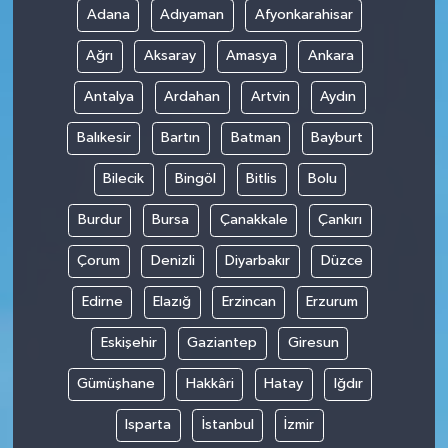
Adana
Adıyaman
Afyonkarahisar
SPOR
Ağrı
Aksaray
Amasya
Ankara
TARIM
Antalya
Ardahan
Artvin
Aydın
Balıkesir
Bartın
Batman
Bayburt
TEKNOLOJİ
Bilecik
Bingöl
Bitlis
Bolu
TURİZM
Burdur
Bursa
Çanakkale
Çankırı
VİDEO HABER
Çorum
Denizli
Diyarbakır
Düzce
YAŞAM
Edirne
Elazığ
Erzincan
Erzurum
Eskişehir
Gaziantep
Giresun
Gümüşhane
Hakkâri
Hatay
Iğdır
Isparta
İstanbul
İzmir