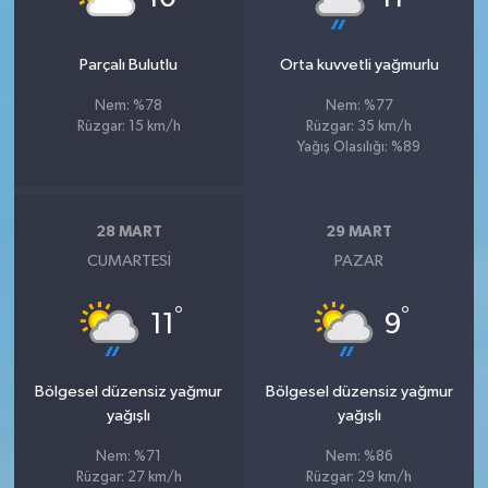
Parçalı Bulutlu
Orta kuvvetli yağmurlu
Nem: %78
Nem: %77
Rüzgar: 15 km/h
Rüzgar: 35 km/h
Yağış Olasılığı: %89
28 MART
29 MART
CUMARTESI
PAZAR
°
°
11
9
Bölgesel düzensiz yağmur
Bölgesel düzensiz yağmur
yağışlı
yağışlı
Nem: %71
Nem: %86
Rüzgar: 27 km/h
Rüzgar: 29 km/h