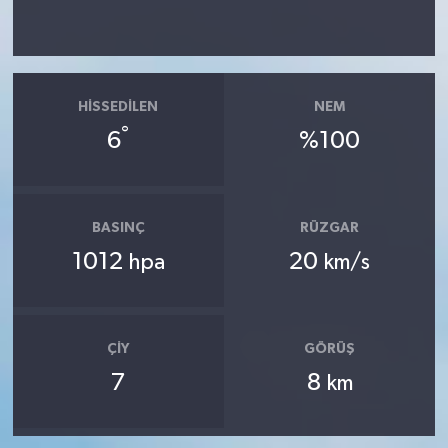
HISSEDILEN
NEM
°
6
%100
BASINÇ
RÜZGAR
1012
20
hpa
km/s
ÇIY
GÖRÜŞ
7
8
km