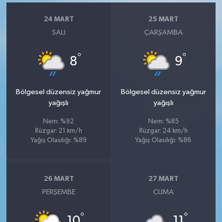
24 MART
25 MART
SALI
ÇARŞAMBA
°
°
8
9
Bölgesel düzensiz yağmur
Bölgesel düzensiz yağmur
yağışlı
yağışlı
Nem: %92
Nem: %85
Rüzgar: 21 km/h
Rüzgar: 24 km/h
Yağış Olasılığı: %89
Yağış Olasılığı: %86
26 MART
27 MART
PERŞEMBE
CUMA
°
°
10
11