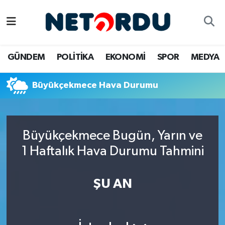
BİLİM-TEKNİK
Nöbetçi Eczaneler
GÜNDEM
POLİTİKA
EKONOMİ
SPOR
MEDYA
ÇALIŞMA HAYATI
Hava Durumu
Büyükçekmece Hava Durumu
DÜNYA
Namaz Vakitleri
EĞİTİM
Trafik Durumu
Büyükçekmece Bugün, Yarın ve
EKONOMİ
Süper Lig Puan Durumu ve Fikstür
1 Haftalık Hava Durumu Tahmini
EMLAK
Tüm Manşetler
ŞU AN
GÜNDEM
Son Dakika Haberleri
İNSAN
Haber Arşivi