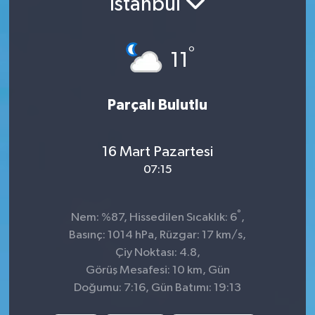
İstanbul
KADIN
°
11
KULTUR-SANAT
MAGAZİN
Parçalı Bulutlu
MEDYA
16 Mart Pazartesi
OTOMOBİL
07:15
ÖZEL HABER
°
Nem: %87, Hissedilen Sıcaklık: 6
,
Basınç: 1014 hPa, Rüzgar: 17 km/s,
POLİTİKA
Çiy Noktası: 4.8,
Görüş Mesafesi: 10 km, Gün
RÖPORTAJ
Doğumu: 7:16, Gün Batımı: 19:13
SAĞLIK