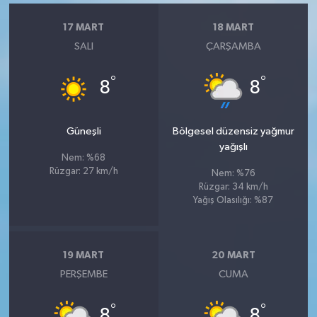
17 MART
18 MART
SALI
ÇARŞAMBA
°
°
8
8
Güneşli
Bölgesel düzensiz yağmur
yağışlı
Nem: %68
Rüzgar: 27 km/h
Nem: %76
Rüzgar: 34 km/h
Yağış Olasılığı: %87
19 MART
20 MART
PERŞEMBE
CUMA
°
°
8
8