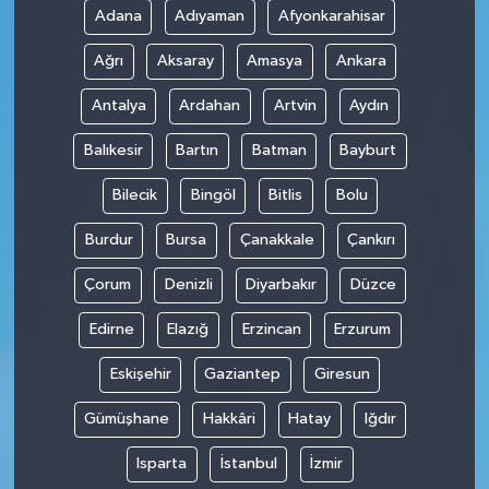
Adana
Adıyaman
Afyonkarahisar
SPOR
Ağrı
Aksaray
Amasya
Ankara
TARIM
Antalya
Ardahan
Artvin
Aydın
Balıkesir
Bartın
Batman
Bayburt
TEKNOLOJİ
Bilecik
Bingöl
Bitlis
Bolu
TURİZM
Burdur
Bursa
Çanakkale
Çankırı
VİDEO HABER
Çorum
Denizli
Diyarbakır
Düzce
YAŞAM
Edirne
Elazığ
Erzincan
Erzurum
Eskişehir
Gaziantep
Giresun
Gümüşhane
Hakkâri
Hatay
Iğdır
Isparta
İstanbul
İzmir