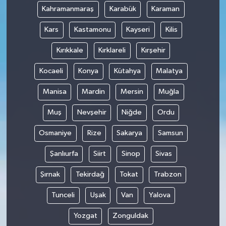
Kahramanmaraş
Karabük
Karaman
Kars
Kastamonu
Kayseri
Kilis
Kırıkkale
Kırklareli
Kırşehir
Kocaeli
Konya
Kütahya
Malatya
Manisa
Mardin
Mersin
Muğla
Muş
Nevşehir
Niğde
Ordu
Osmaniye
Rize
Sakarya
Samsun
Şanlıurfa
Siirt
Sinop
Sivas
Şırnak
Tekirdağ
Tokat
Trabzon
Tunceli
Uşak
Van
Yalova
Yozgat
Zonguldak