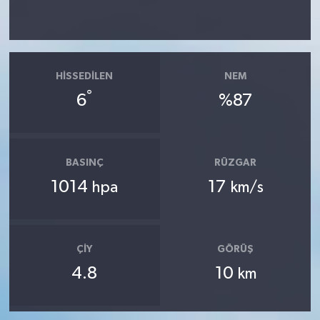
HISSEDILEN
NEM
°
6
%87
BASINÇ
RÜZGAR
1014
17
hpa
km/s
ÇIY
GÖRÜŞ
4.8
10
km