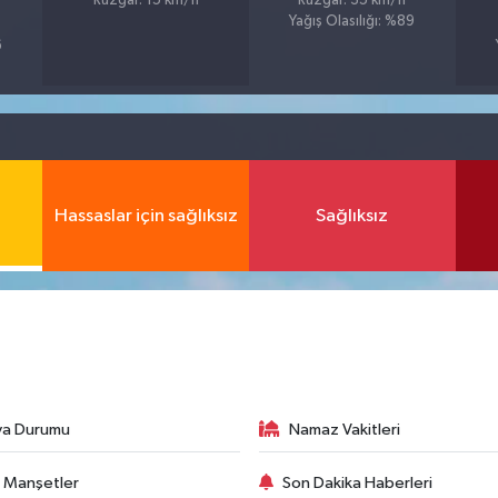
Rüzgar: 15 km/h
Rüzgar: 35 km/h
Yağış Olasılığı: %89
6
Hassaslar için sağlıksız
Sağlıksız
va Durumu
Namaz Vakitleri
 Manşetler
Son Dakika Haberleri