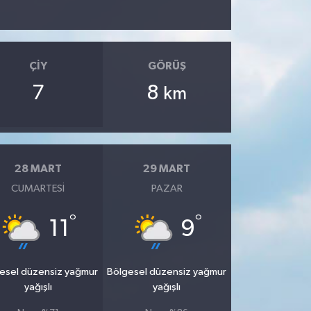
ÇIY
GÖRÜŞ
7
8
km
28 MART
29 MART
CUMARTESI
PAZAR
°
°
11
9
esel düzensiz yağmur
Bölgesel düzensiz yağmur
yağışlı
yağışlı