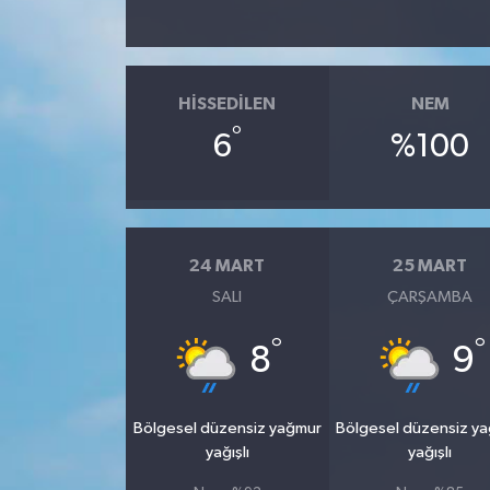
SPOR
HISSEDILEN
NEM
TARIM
°
6
%100
TEKNOLOJİ
TURİZM
24 MART
25 MART
VİDEO HABER
SALI
ÇARŞAMBA
YAŞAM
°
°
8
9
Bölgesel düzensiz yağmur
Bölgesel düzensiz y
yağışlı
yağışlı