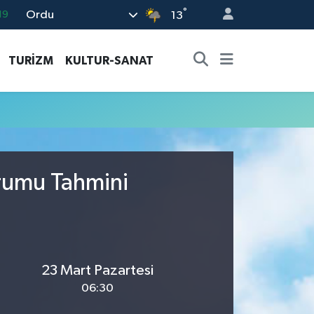
°
Ordu
19
13
18
TURİZM
KULTUR-SANAT
19
%0
82
02
urumu Tahmini
23 Mart Pazartesi
06:30