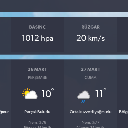
BASINÇ
RÜZGAR
1012
20
hpa
km/s
26 MART
27 MART
PERŞEMBE
CUMA
°
°
10
11
ağmur
Parçalı Bulutlu
Orta kuvvetli yağmurlu
Bölg
Nem: %78
Nem: %77