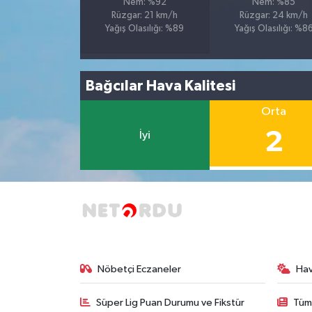
Nem: %92
Nem: %85
Rüzgar: 21 km/h
Rüzgar: 24 km/h
Yağış Olasılığı: %89
Yağış Olasılığı: %8
Bağcılar Hava Kalitesi
Orta
2
İyi
Nöbetçi Eczaneler
Ha
Süper Lig Puan Durumu ve Fikstür
Tüm