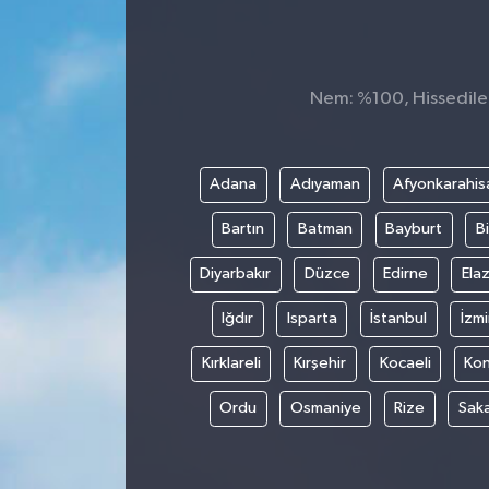
KADIN
KULTUR-SANAT
Nem: %100, Hissedilen
MAGAZİN
Adana
Adıyaman
Afyonkarahis
MEDYA
Bartın
Batman
Bayburt
Bi
OTOMOBİL
Diyarbakır
Düzce
Edirne
Elaz
ÖZEL HABER
Iğdır
Isparta
İstanbul
İzmi
Kırklareli
Kırşehir
Kocaeli
Ko
POLİTİKA
Ordu
Osmaniye
Rize
Sak
RÖPORTAJ
SAĞLIK