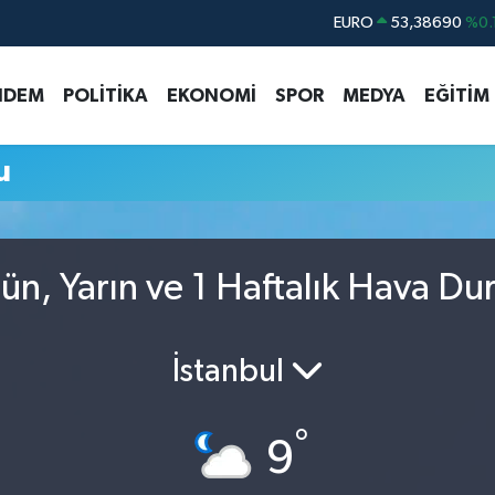
EURO
53,38690
%0.
STERLİN
61,60380
%0.
NDEM
POLİTİKA
EKONOMİ
SPOR
MEDYA
EĞİTİM
G.ALTIN
6862,09000
%0.
BİST100
14.598,00
u
BITCOIN
79.591,74
%-1.
DOLAR
45,43620
%0.
ün, Yarın ve 1 Haftalık Hava D
İstanbul
°
9