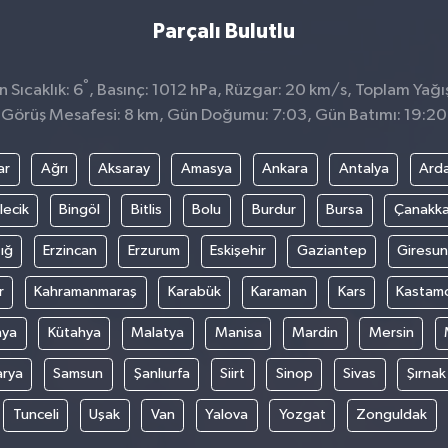
Parçalı Bulutlu
°
 Sıcaklık: 6
, Basınç: 1012 hPa, Rüzgar: 20 km/s, Toplam Yağış
Görüş Mesafesi: 8 km, Gün Doğumu: 7:03, Gün Batımı: 19:20
ar
Ağrı
Aksaray
Amasya
Ankara
Antalya
Ard
lecik
Bingöl
Bitlis
Bolu
Burdur
Bursa
Çanakka
ığ
Erzincan
Erzurum
Eskişehir
Gaziantep
Giresun
r
Kahramanmaraş
Karabük
Karaman
Kars
Kastam
nya
Kütahya
Malatya
Manisa
Mardin
Mersin
arya
Samsun
Şanlıurfa
Siirt
Sinop
Sivas
Şırnak
Tunceli
Uşak
Van
Yalova
Yozgat
Zonguldak