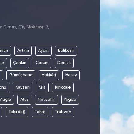
: 0 mm, Çiy Noktası: 7,
ahan
Artvin
Aydın
Balıkesir
le
Çankırı
Çorum
Denizli
Gümüşhane
Hakkâri
Hatay
onu
Kayseri
Kilis
Kırıkkale
Muğla
Muş
Nevşehir
Niğde
Tekirdağ
Tokat
Trabzon