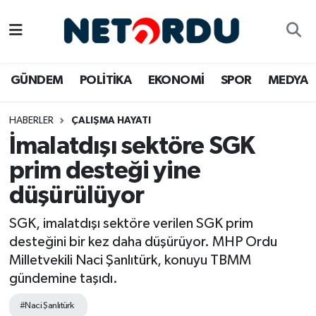
BİLİM-TEKNİK
Nöbetçi Eczaneler
GÜNDEM
POLİTİKA
EKONOMİ
SPOR
MEDYA
ÇALIŞMA HAYATI
Hava Durumu
HABERLER
ÇALIŞMA HAYATI
DÜNYA
Namaz Vakitleri
İmalatdışı sektöre SGK
EĞİTİM
Trafik Durumu
prim desteği yine
düşürülüyor
EKONOMİ
Süper Lig Puan Durumu ve Fikstür
SGK, imalatdışı sektöre verilen SGK prim
EMLAK
Tüm Manşetler
desteğini bir kez daha düşürüyor. MHP Ordu
Milletvekili Naci Şanlıtürk, konuyu TBMM
GÜNDEM
Son Dakika Haberleri
gündemine taşıdı.
İNSAN
Haber Arşivi
#Naci Şanlıtürk