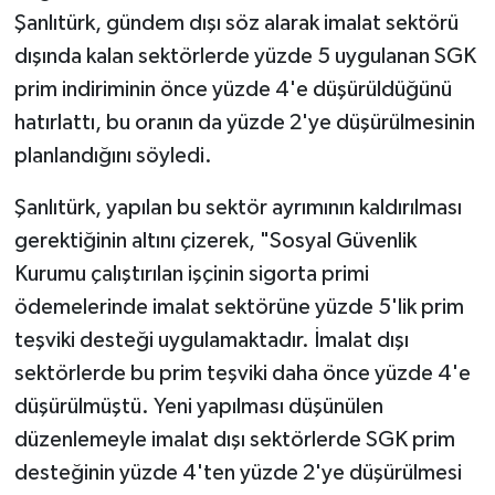
Şanlıtürk, gündem dışı söz alarak imalat sektörü
SPOR
dışında kalan sektörlerde yüzde 5 uygulanan SGK
prim indiriminin önce yüzde 4'e düşürüldüğünü
TARIM
hatırlattı, bu oranın da yüzde 2'ye düşürülmesinin
planlandığını söyledi.
TEKNOLOJİ
Şanlıtürk, yapılan bu sektör ayrımının kaldırılması
TURİZM
gerektiğinin altını çizerek, "Sosyal Güvenlik
Kurumu çalıştırılan işçinin sigorta primi
VİDEO HABER
ödemelerinde imalat sektörüne yüzde 5'lik prim
YAŞAM
teşviki desteği uygulamaktadır. İmalat dışı
sektörlerde bu prim teşviki daha önce yüzde 4'e
düşürülmüştü. Yeni yapılması düşünülen
düzenlemeyle imalat dışı sektörlerde SGK prim
desteğinin yüzde 4'ten yüzde 2'ye düşürülmesi