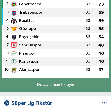
2
Fenerbahçe
33
73
3
Trabzonspor
33
69
4
Beşiktaş
33
59
5
Göztepe
33
55
6
Başakşehir
33
54
7
Samsunspor
33
48
8
Rizespor
33
40
9
Konyaspor
33
40
10
Alanyaspor
33
37
Detaylar için tıklayın
Süper Lig Fikstür