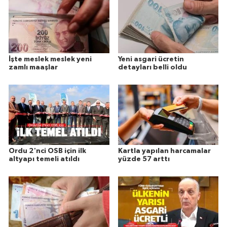
İşte meslek meslek yeni
Yeni asgari ücretin
zamlı maaşlar
detayları belli oldu
Ordu 2'nci OSB için ilk
Kartla yapılan harcamalar
altyapı temeli atıldı
yüzde 57 arttı