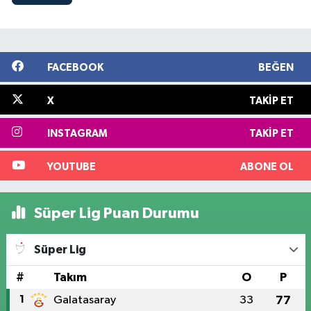
FACEBOOK
BEĞEN
X
TAKIP ET
INSTAGRAM
TAKIP ET
YOUTUBE
ABONE OL
Süper Lig Puan Durumu
Süper Lig
#
Takım
O
P
1
Galatasaray
33
77