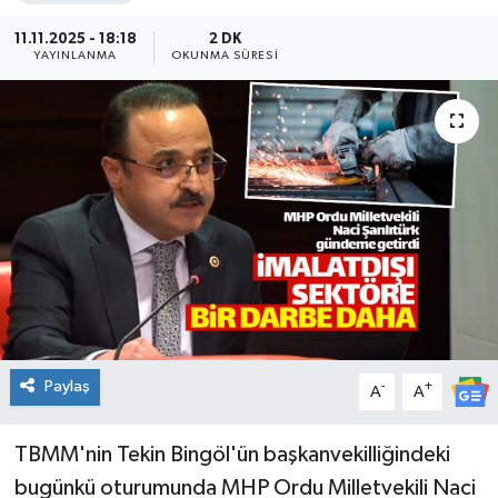
KADIN
11.11.2025 - 18:18
2 DK
YAYINLANMA
OKUNMA SÜRESI
KULTUR-SANAT
MAGAZİN
MEDYA
OTOMOBİL
ÖZEL HABER
POLİTİKA
Paylaş
-
+
A
A
RÖPORTAJ
TBMM'nin Tekin Bingöl'ün başkanvekilliğindeki
bugünkü oturumunda MHP Ordu Milletvekili Naci
SAĞLIK