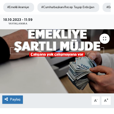
#Emekli ikramiye
#Cumhurbaşkanı Recep Tayyip Erdoğan
#Emek
KADIN
10.10.2023 - 11:59
KULTUR-SANAT
YAYINLANMA
MAGAZİN
MEDYA
OTOMOBİL
ÖZEL HABER
POLİTİKA
Paylaş
RÖPORTAJ
-
+
A
A
SAĞLIK