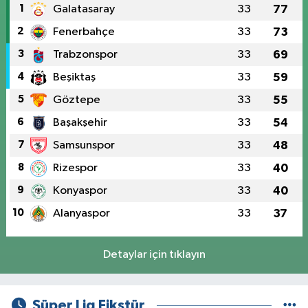
1
Galatasaray
33
77
2
Fenerbahçe
33
73
3
Trabzonspor
33
69
4
Beşiktaş
33
59
5
Göztepe
33
55
6
Başakşehir
33
54
7
Samsunspor
33
48
8
Rizespor
33
40
9
Konyaspor
33
40
10
Alanyaspor
33
37
Detaylar için tıklayın
Süper Lig Fikstür