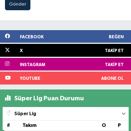
Gönder
FACEBOOK
BEĞEN
X
TAKIP ET
INSTAGRAM
TAKIP ET
YOUTUBE
ABONE OL
Süper Lig Puan Durumu
Süper Lig
#
Takım
O
P