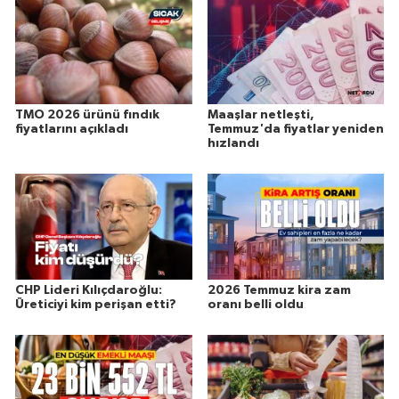
TMO 2026 ürünü fındık
Maaşlar netleşti,
fiyatlarını açıkladı
Temmuz'da fiyatlar yeniden
hızlandı
CHP Lideri Kılıçdaroğlu:
2026 Temmuz kira zam
Üreticiyi kim perişan etti?
oranı belli oldu