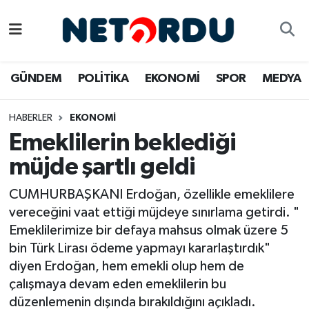
BİLİM-TEKNİK
Nöbetçi Eczaneler
GÜNDEM
POLİTİKA
EKONOMİ
SPOR
MEDYA
ÇALIŞMA HAYATI
Hava Durumu
HABERLER
EKONOMİ
DÜNYA
Namaz Vakitleri
Emeklilerin beklediği
EĞİTİM
Trafik Durumu
müjde şartlı geldi
EKONOMİ
Süper Lig Puan Durumu ve Fikstür
CUMHURBAŞKANI Erdoğan, özellikle emeklilere
vereceğini vaat ettiği müjdeye sınırlama getirdi. "
EMLAK
Tüm Manşetler
Emeklilerimize bir defaya mahsus olmak üzere 5
bin Türk Lirası ödeme yapmayı kararlaştırdık"
GÜNDEM
Son Dakika Haberleri
diyen Erdoğan, hem emekli olup hem de
çalışmaya devam eden emeklilerin bu
İNSAN
Haber Arşivi
düzenlemenin dışında bırakıldığını açıkladı.