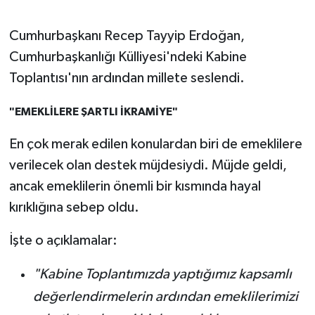
SPOR
Cumhurbaşkanı Recep Tayyip Erdoğan,
Cumhurbaşkanlığı Külliyesi'ndeki Kabine
TARIM
Toplantısı'nın ardından millete seslendi.
TEKNOLOJİ
"EMEKLİLERE ŞARTLI İKRAMİYE"
TURİZM
En çok merak edilen konulardan biri de emeklilere
verilecek olan destek müjdesiydi. Müjde geldi,
VİDEO HABER
ancak emeklilerin önemli bir kısmında hayal
kırıklığına sebep oldu.
YAŞAM
İşte o açıklamalar:
"Kabine Toplantımızda yaptığımız kapsamlı
değerlendirmelerin ardından emeklilerimizi