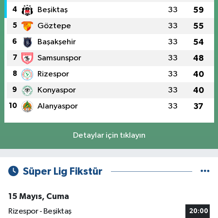
4
Beşiktaş
33
59
5
Göztepe
33
55
6
Başakşehir
33
54
7
Samsunspor
33
48
8
Rizespor
33
40
9
Konyaspor
33
40
10
Alanyaspor
33
37
Detaylar için tıklayın
Süper Lig Fikstür
15 Mayıs, Cuma
Rizespor - Beşiktaş
20:00