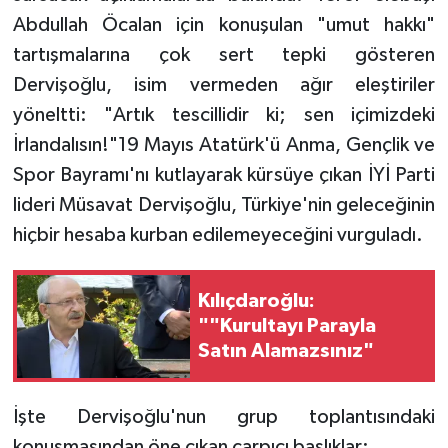
Abdullah Öcalan için konuşulan "umut hakkı"
SPOR
tartışmalarına çok sert tepki gösteren
Dervişoğlu, isim vermeden ağır eleştiriler
TARIM
yöneltti: "Artık tescillidir ki; sen içimizdeki
İrlandalısın!"19 Mayıs Atatürk'ü Anma, Gençlik ve
TEKNOLOJİ
Spor Bayramı'nı kutlayarak kürsüye çıkan İYİ Parti
TURİZM
lideri Müsavat Dervişoğlu, Türkiye'nin geleceğinin
hiçbir hesaba kurban edilemeyeceğini vurguladı.
VİDEO HABER
Kılıçdaroğlu:
YAŞAM
""Kurultayı Parayla
Satın Alamazsınız"
İşte Dervişoğlu'nun grup toplantısındaki
konuşmasından öne çıkan çarpıcı başlıklar: