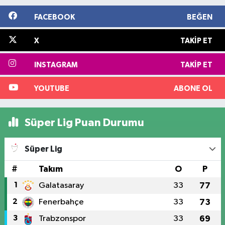
FACEBOOK
BEĞEN
X
TAKIP ET
INSTAGRAM
TAKIP ET
YOUTUBE
ABONE OL
Süper Lig Puan Durumu
Süper Lig
#
Takım
O
P
1
Galatasaray
33
77
2
Fenerbahçe
33
73
3
Trabzonspor
33
69