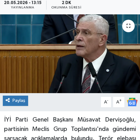
20.05.2026 - 13:15
2 DK
YAYINLANMA
OKUNMA SÜRESI
KADIN
KULTUR-SANAT
MAGAZİN
MEDYA
OTOMOBİL
ÖZEL HABER
Paylaş
-
+
A
A
POLİTİKA
İYİ Parti Genel Başkanı Müsavat Dervişoğlu,
RÖPORTAJ
partisinin Meclis Grup Toplantısı'nda gündemi
sarsacak açıklamalarda bulundu. Terör elebaşı
SAĞLIK