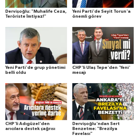
Dervişoğlu: "Muhalife Ceza,
Yeni Parti'de Seyit Torun'a
Teröriste İmtiyaz!"
önemli görev
Yeni Parti'de grup yönetimi
CHP'li Ulaş Tepe'den 'Yeni'
belli oldu
mesajı
CHP'li Adıgüzel'den
Dervişoğlu'ndan Sert
arıcılara destek çağrısı
Benzetme: "Brezilya
Favelası"