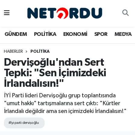
BİLİM-TEKNİK
Nöbetçi Eczaneler
GÜNDEM
POLİTİKA
EKONOMİ
SPOR
MEDYA
ÇALIŞMA HAYATI
Hava Durumu
HABERLER
POLİTİKA
DÜNYA
Namaz Vakitleri
Dervişoğlu'ndan Sert
EĞİTİM
Trafik Durumu
Tepki: "Sen İçimizdeki
İrlandalısın!"
EKONOMİ
Süper Lig Puan Durumu ve Fikstür
İYİ Parti lideri Dervişoğlu grup toplantısında
EMLAK
Tüm Manşetler
"umut hakkı" tartışmalarına sert çıktı: "Kürtler
İrlandalı değildir ama sen içimizdeki İrlandalısın!"
GÜNDEM
Son Dakika Haberleri
#Iyi parti dervişoğlu
İNSAN
Haber Arşivi