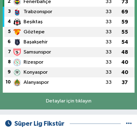
2
Fenerbahçe
33
73
3
Trabzonspor
33
69
4
Beşiktaş
33
59
5
Göztepe
33
55
6
Başakşehir
33
54
7
Samsunspor
33
48
8
Rizespor
33
40
9
Konyaspor
33
40
10
Alanyaspor
33
37
Detaylar için tıklayın
Süper Lig Fikstür