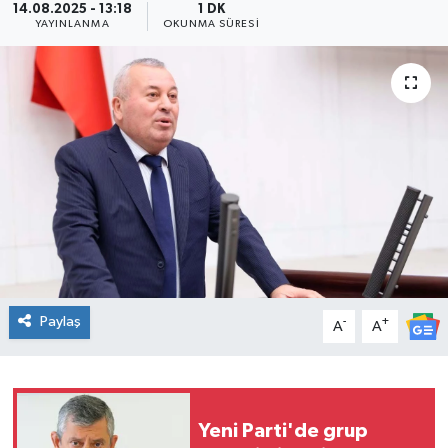
14.08.2025 - 13:18
1 DK
YAYINLANMA
OKUNMA SÜRESI
KADIN
KULTUR-SANAT
MAGAZİN
MEDYA
OTOMOBİL
ÖZEL HABER
Paylaş
-
+
A
A
POLİTİKA
RÖPORTAJ
Yeni Parti'de grup
SAĞLIK