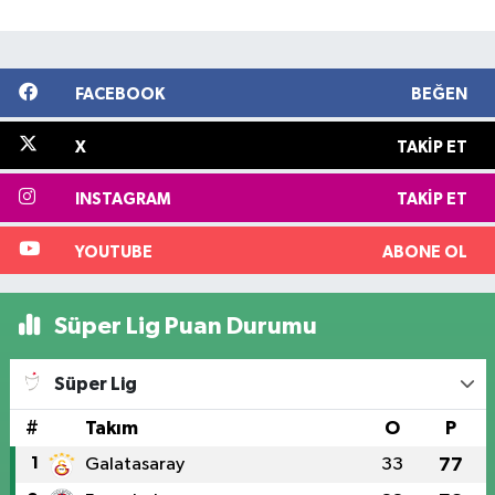
FACEBOOK
BEĞEN
X
TAKIP ET
INSTAGRAM
TAKIP ET
YOUTUBE
ABONE OL
Süper Lig Puan Durumu
Süper Lig
#
Takım
O
P
1
Galatasaray
33
77