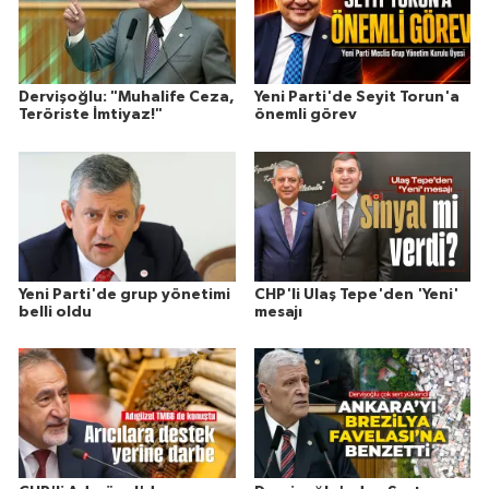
Dervişoğlu: "Muhalife Ceza,
Yeni Parti'de Seyit Torun'a
Teröriste İmtiyaz!"
önemli görev
Yeni Parti'de grup yönetimi
CHP'li Ulaş Tepe'den 'Yeni'
belli oldu
mesajı