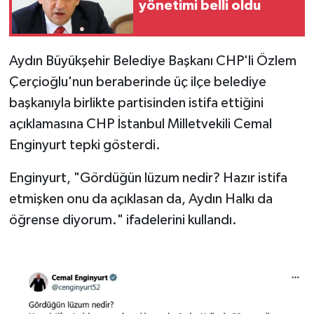
yönetimi belli oldu
SPOR
Aydın Büyükşehir Belediye Başkanı CHP'li Özlem
TARIM
Çerçioğlu'nun beraberinde üç ilçe belediye
başkanıyla birlikte partisinden istifa ettiğini
TEKNOLOJİ
açıklamasına CHP İstanbul Milletvekili Cemal
TURİZM
Enginyurt tepki gösterdi.
VİDEO HABER
Enginyurt, "Gördüğün lüzum nedir? Hazır istifa
etmişken onu da açıklasan da, Aydın Halkı da
YAŞAM
öğrense diyorum." ifadelerini kullandı.