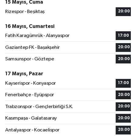
15 Mayıs, Cuma
Rizespor - Beşiktaş
20:00
16 Mayıs, Cumartesi
Fatih Karagümrük - Alanyaspor
17:00
Gaziantep FK - Başakşehir
20:00
Samsunspor - Göztepe
20:00
17 Mayıs, Pazar
Kayserispor - Konyaspor
17:00
Fenerbahçe - Eyüpspor
20:00
Trabzonspor - Gençlerbirliği S.K.
20:00
Kasımpaşa - Galatasaray
20:00
Antalyaspor - Kocaelispor
20:00