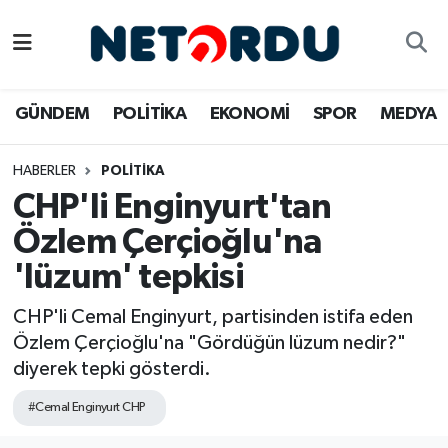
BİLİM-TEKNİK
Nöbetçi Eczaneler
GÜNDEM
POLİTİKA
EKONOMİ
SPOR
MEDYA
ÇALIŞMA HAYATI
Hava Durumu
HABERLER
POLİTİKA
DÜNYA
Namaz Vakitleri
CHP'li Enginyurt'tan
EĞİTİM
Trafik Durumu
Özlem Çerçioğlu'na
'lüzum' tepkisi
EKONOMİ
Süper Lig Puan Durumu ve Fikstür
CHP'li Cemal Enginyurt, partisinden istifa eden
EMLAK
Tüm Manşetler
Özlem Çerçioğlu'na "Gördüğün lüzum nedir?"
diyerek tepki gösterdi.
GÜNDEM
Son Dakika Haberleri
#Cemal Enginyurt CHP
İNSAN
Haber Arşivi