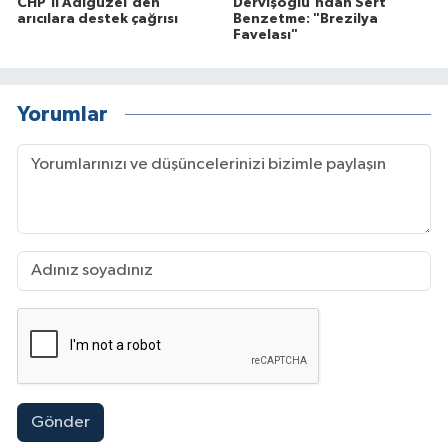
CHP'li Adıgüzel'den
Dervişoğlu'ndan Sert
arıcılara destek çağrısı
Benzetme: "Brezilya
Favelası"
Yorumlar
Gönder