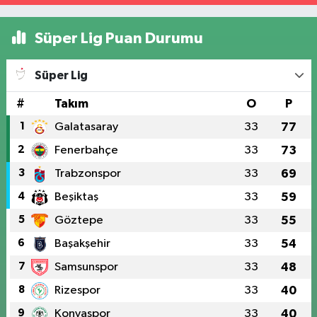
Süper Lig Puan Durumu
Süper Lig
#
Takım
O
P
1
Galatasaray
33
77
2
Fenerbahçe
33
73
3
Trabzonspor
33
69
4
Beşiktaş
33
59
5
Göztepe
33
55
6
Başakşehir
33
54
7
Samsunspor
33
48
8
Rizespor
33
40
9
Konyaspor
33
40