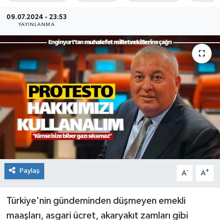
KADIN
09.07.2024 - 23:53
YAYINLANMA
KULTUR-SANAT
MAGAZİN
MEDYA
OTOMOBİL
ÖZEL HABER
POLİTİKA
Paylaş
-
+
A
A
RÖPORTAJ
Türkiye'nin gündeminden düşmeyen emekli
maaşları, asgari ücret, akaryakıt zamları gibi
SAĞLIK