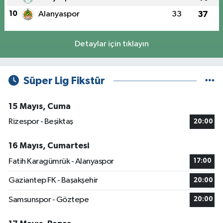
10
Alanyaspor
33
37
Detaylar için tıklayın
Süper Lig Fikstür
15 Mayıs, Cuma
Rizespor - Beşiktaş
20:00
16 Mayıs, Cumartesi
Fatih Karagümrük - Alanyaspor
17:00
Gaziantep FK - Başakşehir
20:00
Samsunspor - Göztepe
20:00