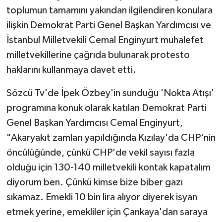
toplumun tamamını yakından ilgilendiren konulara
SPOR
ilişkin Demokrat Parti Genel Başkan Yardımcısı ve
İstanbul Milletvekili Cemal Enginyurt muhalefet
TARIM
milletvekillerine çağrıda bulunarak protesto
haklarını kullanmaya davet etti.
TEKNOLOJİ
Sözcü Tv'de İpek Özbey'in sunduğu 'Nokta Atışı'
TURİZM
programına konuk olarak katılan Demokrat Parti
Genel Başkan Yardımcısı Cemal Enginyurt,
VİDEO HABER
"Akaryakıt zamları yapıldığında Kızılay'da CHP'nin
YAŞAM
öncülüğünde, çünkü CHP'de vekil sayısı fazla
olduğu için 130-140 milletvekili kontak kapatalım
diyorum ben. Çünkü kimse bize biber gazı
sıkamaz. Emekli 10 bin lira alıyor diyerek isyan
etmek yerine, emekliler için Çankaya'dan saraya