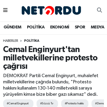
BİLİM-TEKNİK
Nöbetçi Eczaneler
GÜNDEM
POLİTİKA
EKONOMİ
SPOR
MEDYA
ÇALIŞMA HAYATI
Hava Durumu
HABERLER
POLİTİKA
DÜNYA
Namaz Vakitleri
Cemal Enginyurt'tan
EĞİTİM
Trafik Durumu
milletvekillerine protesto
çağrısı
EKONOMİ
Süper Lig Puan Durumu ve Fikstür
DEMOKRAT Partili Cemal Enginyurt, muhalefet
EMLAK
Tüm Manşetler
milletvekillerine çağrıda bulundu, "Protesto
hakkını kullanalım 130-140 milletvekili saraya
GÜNDEM
Son Dakika Haberleri
yürüyelim kimse bize biber gazı sıkamaz" dedi.
İNSAN
Haber Arşivi
#Cemal Enginyurt
#Sözcü Tv
#Protesto hakkı
#Demokra