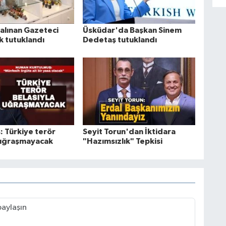
 alınan Gazeteci
Üsküdar'da Başkan Sinem
 tutuklandı
Dedetaş tutuklandı
: Türkiye terör
Seyit Torun'dan İktidara
 uğraşmayacak
"Hazımsızlık" Tepkisi