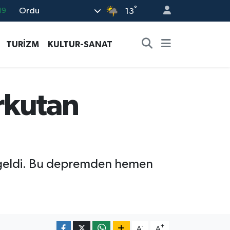
°
Ordu
19
13
18
TURİZM
KULTUR-SANAT
19
%0
82
rkutan
02
geldi. Bu depremden hemen
-
+
A
A