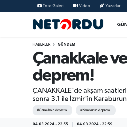
Foto Galeri
Video
Yazarlar
BİLİM-TEKNİK
Nöbetçi Eczaneler
GÜ
ÇALIŞMA HAYATI
Hava Durumu
HABERLER
GÜNDEM
DÜNYA
Namaz Vakitleri
Çanakkale ve
EĞİTİM
Trafik Durumu
deprem!
EKONOMİ
Süper Lig Puan Durumu ve Fikstür
ÇANAKKALE'de akşam saatleri
EMLAK
Tüm Manşetler
sonra 3.1 ile İzmir'in Karaburun 
GÜNDEM
Son Dakika Haberleri
#Çanakkale deprem
#Karaburun deprem
İNSAN
Haber Arşivi
04.03.2024 - 22:55
04.03.2024 - 22:59