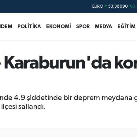
EURO
53,38690
%0.
STERLİN
61,60380
%0.
NDEM
POLİTİKA
EKONOMİ
SPOR
MEDYA
EĞİTİM
G.ALTIN
6862,09000
%0.
BİST100
14.598,00
BITCOIN
79.591,74
%-1.
 Karaburun'da ko
DOLAR
45,43620
%0.
nde 4.9 şiddetinde bir deprem meydana 
ilçesi sallandı.