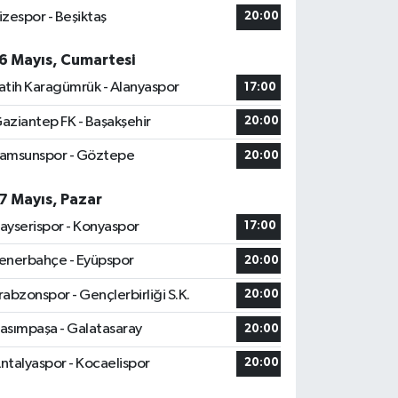
izespor - Beşiktaş
20:00
6 Mayıs, Cumartesi
atih Karagümrük - Alanyaspor
17:00
aziantep FK - Başakşehir
20:00
amsunspor - Göztepe
20:00
7 Mayıs, Pazar
ayserispor - Konyaspor
17:00
enerbahçe - Eyüpspor
20:00
rabzonspor - Gençlerbirliği S.K.
20:00
asımpaşa - Galatasaray
20:00
ntalyaspor - Kocaelispor
20:00