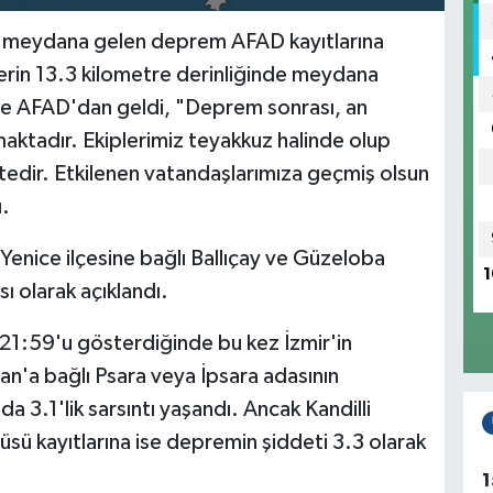
nda meydana gelen deprem AFAD kayıtlarına
Yerin 13.3 kilometre derinliğinde meydana
ine AFAD'dan geldi, "Deprem sonrası, an
aktadır. Ekiplerimiz teyakkuz halinde olup
edir. Etkilenen vatandaşlarımıza geçmiş olsun
ı.
enice ilçesine bağlı Ballıçay ve Güzeloba
1
ası olarak açıklandı.
 21:59'u gösterdiğinde bu kez İzmir'in
tan'a bağlı Psara veya İpsara adasının
a 3.1'lik sarsıntı yaşandı. Ancak Kandilli
ü kayıtlarına ise depremin şiddeti 3.3 olarak
1