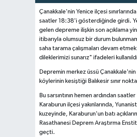
Çanakkale'nin Yenice ilçesi sınırları
SPOR
saatler 18:38'i gösterdiğinde girdi. 
gelen depreme ilişkin son açıklama y
TARIM
itibarıyla olumsuz bir durum bulunmam
TEKNOLOJİ
saha tarama çalışmaları devam etmekt
dileklerimizi sunarız" ifadeleri kullanıld
TURİZM
Depremin merkez üssü Çanakkale'nin Y
VİDEO HABER
köylerinin kesiştiği Balıkesir sınır nokt
YAŞAM
Bu sarsıntının hemen ardından saatler
Karaburun ilçesi yakınlarında, Yunanis
kuzeyinde, Karaburun'un batı açıklarınd
Rasathanesi Deprem Araştırma Enstitüs
geçti.