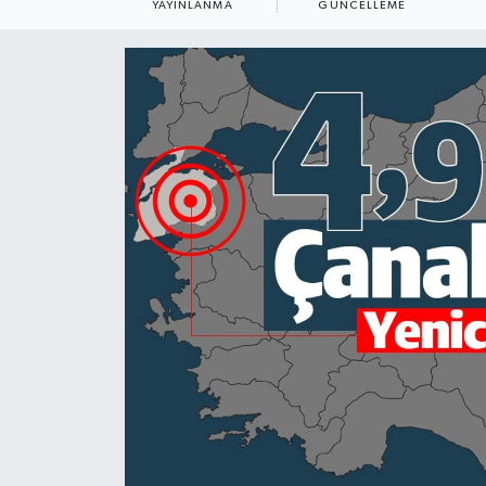
YAYINLANMA
GÜNCELLEME
KADIN
KULTUR-SANAT
MAGAZİN
MEDYA
OTOMOBİL
ÖZEL HABER
POLİTİKA
RÖPORTAJ
SAĞLIK