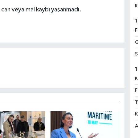
R
a, can veya mal kaybı yaşanmadı.
1
F
G
S
1
K
F
T
K
A