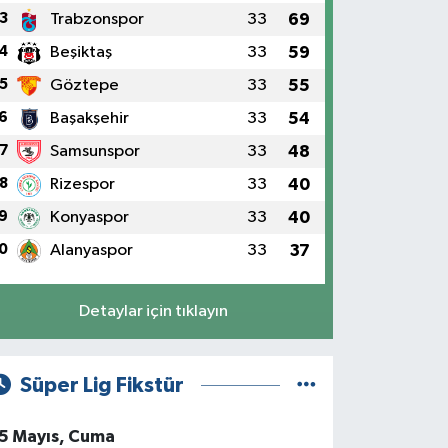
3
Trabzonspor
33
69
4
Beşiktaş
33
59
5
Göztepe
33
55
6
Başakşehir
33
54
7
Samsunspor
33
48
8
Rizespor
33
40
9
Konyaspor
33
40
0
Alanyaspor
33
37
Detaylar için tıklayın
Süper Lig Fikstür
5 Mayıs, Cuma