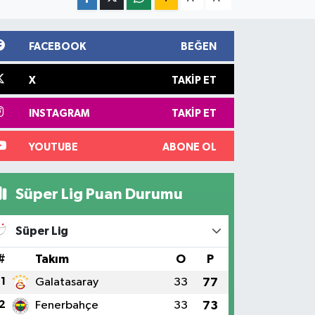
FACEBOOK
BEĞEN
X
TAKIP ET
INSTAGRAM
TAKIP ET
YOUTUBE
ABONE OL
Süper Lig Puan Durumu
Süper Lig
#
Takım
O
P
1
Galatasaray
33
77
2
Fenerbahçe
33
73