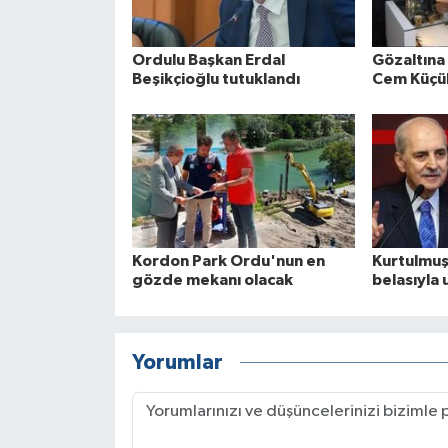
Ordulu Başkan Erdal
Gözaltına
Beşikçioğlu tutuklandı
Cem Küçük
Kordon Park Ordu'nun en
Kurtulmuş
gözde mekanı olacak
belasıyla
Yorumlar