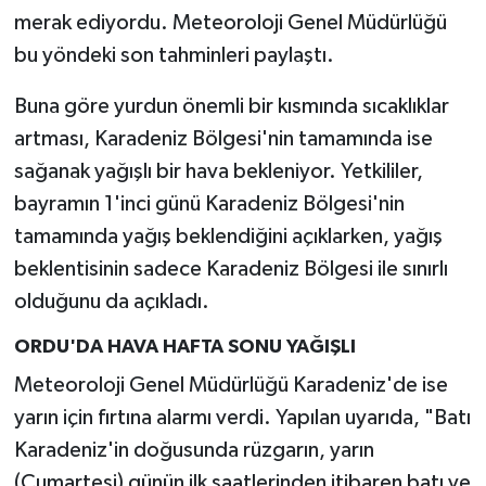
merak ediyordu. Meteoroloji Genel Müdürlüğü
SPOR
bu yöndeki son tahminleri paylaştı.
Buna göre yurdun önemli bir kısmında sıcaklıklar
TARIM
artması, Karadeniz Bölgesi'nin tamamında ise
TEKNOLOJİ
sağanak yağışlı bir hava bekleniyor. Yetkililer,
bayramın 1'inci günü Karadeniz Bölgesi'nin
TURİZM
tamamında yağış beklendiğini açıklarken, yağış
beklentisinin sadece Karadeniz Bölgesi ile sınırlı
VİDEO HABER
olduğunu da açıkladı.
YAŞAM
ORDU'DA HAVA HAFTA SONU YAĞIŞLI
Meteoroloji Genel Müdürlüğü Karadeniz'de ise
yarın için fırtına alarmı verdi. Yapılan uyarıda, "Batı
Karadeniz'in doğusunda rüzgarın, yarın
(Cumartesi) günün ilk saatlerinden itibaren batı ve