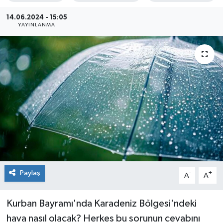
KADIN
14.06.2024 - 15:05
YAYINLANMA
KULTUR-SANAT
MAGAZİN
MEDYA
OTOMOBİL
ÖZEL HABER
POLİTİKA
Paylaş
-
+
A
A
RÖPORTAJ
Kurban Bayramı'nda Karadeniz Bölgesi'ndeki
hava nasıl olacak? Herkes bu sorunun cevabını
SAĞLIK