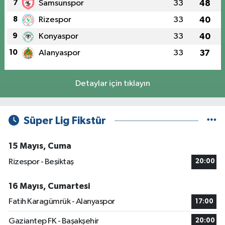
7
Samsunspor
33
48
8
Rizespor
33
40
9
Konyaspor
33
40
10
Alanyaspor
33
37
Detaylar için tıklayın
Süper Lig Fikstür
15 Mayıs, Cuma
Rizespor - Beşiktaş
20:00
16 Mayıs, Cumartesi
Fatih Karagümrük - Alanyaspor
17:00
Gaziantep FK - Başakşehir
20:00