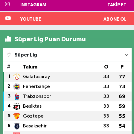
INSTAGRAM
TAKIP ET
YOUTUBE
ABONE OL
Süper Lig Puan Durumu
Süper Lig
#
Takım
O
P
1
Galatasaray
33
77
2
Fenerbahçe
33
73
3
Trabzonspor
33
69
4
Beşiktaş
33
59
5
Göztepe
33
55
6
Başakşehir
33
54