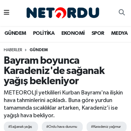
BİLİM-TEKNİK
Nöbetçi Eczaneler
GÜNDEM
POLİTİKA
EKONOMİ
SPOR
MEDYA
ÇALIŞMA HAYATI
Hava Durumu
HABERLER
GÜNDEM
DÜNYA
Namaz Vakitleri
Bayram boyunca
EĞİTİM
Trafik Durumu
Karadeniz'de sağanak
yağış bekleniyor
EKONOMİ
Süper Lig Puan Durumu ve Fikstür
METEOROLJİ yetkilileri Kurban Bayramı'na ilişkin
EMLAK
Tüm Manşetler
hava tahminlerini açıkladı. Buna göre yurdun
tamamında sıcaklıklar artarken, Karadeniz'i ise
GÜNDEM
Son Dakika Haberleri
yağışlı hava bekliyor.
İNSAN
Haber Arşivi
#Sağanak yağış
#Ordu hava durumu
#Karadeniz yağmur